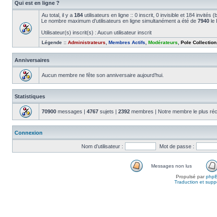
Qui est en ligne ?
Au total, il y a
184
utilisateurs en ligne :: 0 inscrit, 0 invisible et 184 invité
Le nombre maximum d’utilisateurs en ligne simultanément a été de
7940
le 
Utilisateur(s) inscrit(s) : Aucun utilisateur inscrit
Légende ::
Administrateurs
,
Membres Actifs
,
Modérateurs
,
Pole Collection
Anniversaires
Aucun membre ne fête son anniversaire aujourd’hui.
Statistiques
70900
messages |
4767
sujets |
2392
membres | Notre membre le plus réc
Connexion
Nom d’utilisateur :
Mot de passe :
Messages non lus
Propulsé par
php
Traduction et suppo