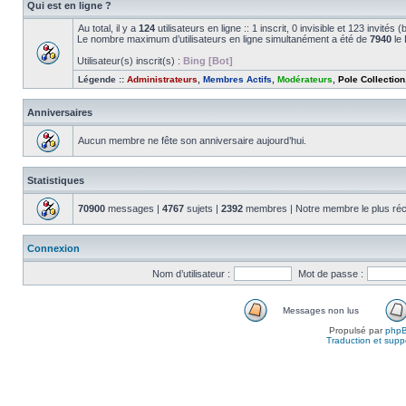
Qui est en ligne ?
Au total, il y a
124
utilisateurs en ligne :: 1 inscrit, 0 invisible et 123 invité
Le nombre maximum d’utilisateurs en ligne simultanément a été de
7940
le 
Utilisateur(s) inscrit(s) :
Bing [Bot]
Légende ::
Administrateurs
,
Membres Actifs
,
Modérateurs
,
Pole Collection
Anniversaires
Aucun membre ne fête son anniversaire aujourd’hui.
Statistiques
70900
messages |
4767
sujets |
2392
membres | Notre membre le plus réc
Connexion
Nom d’utilisateur :
Mot de passe :
Messages non lus
Propulsé par
php
Traduction et suppo