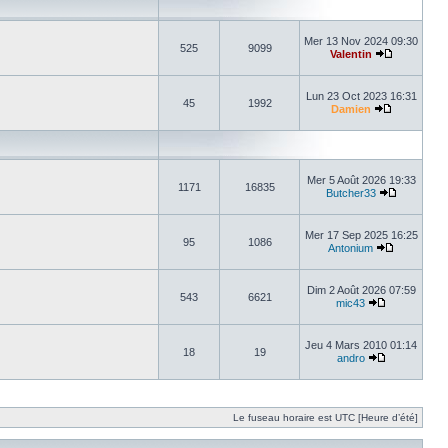
Mer 13 Nov 2024 09:30
525
9099
Valentin
Lun 23 Oct 2023 16:31
45
1992
Damien
Mer 5 Août 2026 19:33
1171
16835
Butcher33
Mer 17 Sep 2025 16:25
95
1086
Antonium
Dim 2 Août 2026 07:59
543
6621
mic43
Jeu 4 Mars 2010 01:14
18
19
andro
Le fuseau horaire est UTC [Heure d’été]