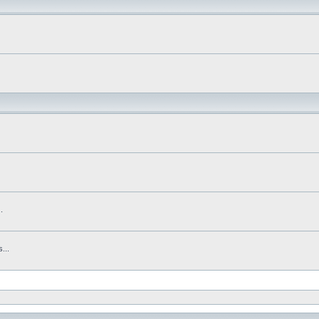
.
...