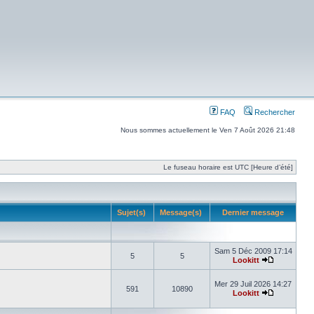
FAQ
Rechercher
Nous sommes actuellement le Ven 7 Août 2026 21:48
Le fuseau horaire est UTC [Heure d’été]
Sujet(s)
Message(s)
Dernier message
Sam 5 Déc 2009 17:14
5
5
Lookitt
Mer 29 Juil 2026 14:27
591
10890
Lookitt