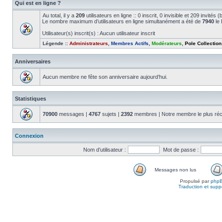
Qui est en ligne ?
Au total, il y a
209
utilisateurs en ligne :: 0 inscrit, 0 invisible et 209 invité
Le nombre maximum d’utilisateurs en ligne simultanément a été de
7940
le 
Utilisateur(s) inscrit(s) : Aucun utilisateur inscrit
Légende ::
Administrateurs
,
Membres Actifs
,
Modérateurs
,
Pole Collection
Anniversaires
Aucun membre ne fête son anniversaire aujourd’hui.
Statistiques
70900
messages |
4767
sujets |
2392
membres | Notre membre le plus réc
Connexion
Nom d’utilisateur :
Mot de passe :
Messages non lus
Propulsé par
php
Traduction et suppo