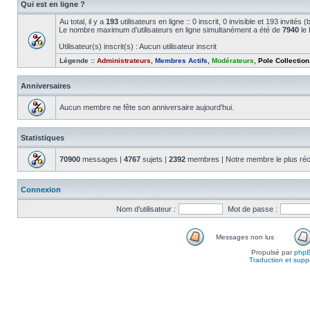
Qui est en ligne ?
Au total, il y a
193
utilisateurs en ligne :: 0 inscrit, 0 invisible et 193 invité
Le nombre maximum d’utilisateurs en ligne simultanément a été de
7940
le 
Utilisateur(s) inscrit(s) : Aucun utilisateur inscrit
Légende ::
Administrateurs
,
Membres Actifs
,
Modérateurs
,
Pole Collection
Anniversaires
Aucun membre ne fête son anniversaire aujourd’hui.
Statistiques
70900
messages |
4767
sujets |
2392
membres | Notre membre le plus réc
Connexion
Nom d’utilisateur :
Mot de passe :
Messages non lus
Propulsé par
php
Traduction et suppo