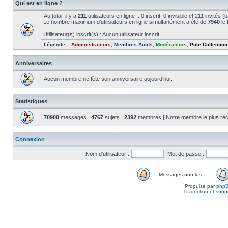
Qui est en ligne ?
Au total, il y a
211
utilisateurs en ligne :: 0 inscrit, 0 invisible et 211 invité
Le nombre maximum d’utilisateurs en ligne simultanément a été de
7940
le 
Utilisateur(s) inscrit(s) : Aucun utilisateur inscrit
Légende ::
Administrateurs
,
Membres Actifs
,
Modérateurs
,
Pole Collection
Anniversaires
Aucun membre ne fête son anniversaire aujourd’hui.
Statistiques
70900
messages |
4767
sujets |
2392
membres | Notre membre le plus réc
Connexion
Nom d’utilisateur :
Mot de passe :
Messages non lus
Propulsé par
php
Traduction et suppo