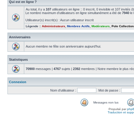
Qui est en ligne ?
Au total, il y a
107
utilisateurs en ligne :: 0 inscrit, 0 invisible et 107 invité
Le nombre maximum d’utilisateurs en ligne simultanément a été de
7940
le 
Utilisateur(s) inscrit(s) : Aucun utilisateur inscrit
Légende ::
Administrateurs
,
Membres Actifs
,
Modérateurs
,
Pole Collection
Anniversaires
Aucun membre ne fête son anniversaire aujourd’hui.
Statistiques
70900
messages |
4767
sujets |
2392
membres | Notre membre le plus réc
Connexion
Nom d’utilisateur :
Mot de passe :
Messages non lus
Propulsé par
php
Traduction et suppo