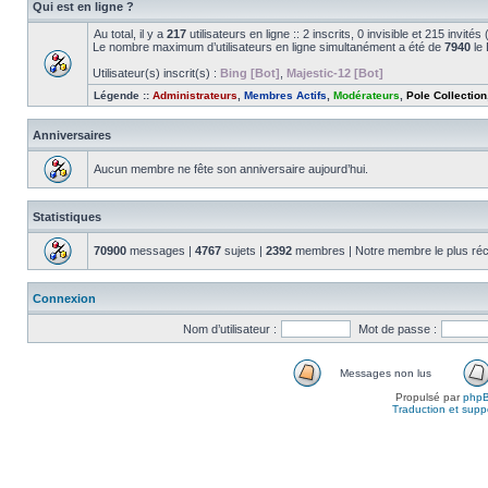
Qui est en ligne ?
Au total, il y a
217
utilisateurs en ligne :: 2 inscrits, 0 invisible et 215 invit
Le nombre maximum d’utilisateurs en ligne simultanément a été de
7940
le 
Utilisateur(s) inscrit(s) :
Bing [Bot]
,
Majestic-12 [Bot]
Légende ::
Administrateurs
,
Membres Actifs
,
Modérateurs
,
Pole Collection
Anniversaires
Aucun membre ne fête son anniversaire aujourd’hui.
Statistiques
70900
messages |
4767
sujets |
2392
membres | Notre membre le plus réc
Connexion
Nom d’utilisateur :
Mot de passe :
Messages non lus
Propulsé par
php
Traduction et suppo