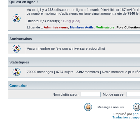
Qui est en ligne ?
Au total, il y a
168
utilisateurs en ligne :: 1 inscrit, 0 invisible et 167 invité
Le nombre maximum d’utilisateurs en ligne simultanément a été de
7940
le 
Utilisateur(s) inscrit(s) :
Bing [Bot]
Légende ::
Administrateurs
,
Membres Actifs
,
Modérateurs
,
Pole Collection
Anniversaires
Aucun membre ne fête son anniversaire aujourd’hui.
Statistiques
70900
messages |
4767
sujets |
2392
membres | Notre membre le plus réc
Connexion
Nom d’utilisateur :
Mot de passe :
Messages non lus
Propulsé par
php
Traduction et suppo