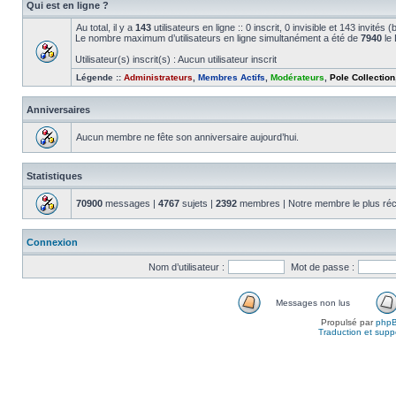
Qui est en ligne ?
Au total, il y a
143
utilisateurs en ligne :: 0 inscrit, 0 invisible et 143 invité
Le nombre maximum d’utilisateurs en ligne simultanément a été de
7940
le 
Utilisateur(s) inscrit(s) : Aucun utilisateur inscrit
Légende ::
Administrateurs
,
Membres Actifs
,
Modérateurs
,
Pole Collection
Anniversaires
Aucun membre ne fête son anniversaire aujourd’hui.
Statistiques
70900
messages |
4767
sujets |
2392
membres | Notre membre le plus réc
Connexion
Nom d’utilisateur :
Mot de passe :
Messages non lus
Propulsé par
php
Traduction et suppo