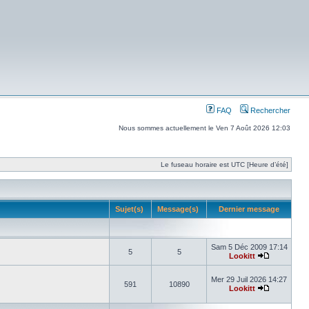
FAQ
Rechercher
Nous sommes actuellement le Ven 7 Août 2026 12:03
Le fuseau horaire est UTC [Heure d’été]
Sujet(s)
Message(s)
Dernier message
Sam 5 Déc 2009 17:14
5
5
Lookitt
Mer 29 Juil 2026 14:27
591
10890
Lookitt