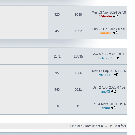
Mer 13 Nov 2024 09:30
525
9099
Valentin
Lun 23 Oct 2023 16:31
45
1992
Damien
Mer 5 Août 2026 19:33
1171
16835
Butcher33
Mer 17 Sep 2025 16:25
95
1086
Antonium
Dim 2 Août 2026 07:59
543
6621
mic43
Jeu 4 Mars 2010 01:14
18
19
andro
Le fuseau horaire est UTC [Heure d’été]