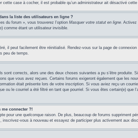
er cette case à cocher, il est probable qu’un administrateur ait désactivé cette 
s la liste des utilisateurs en ligne ?
ces du forum », vous trouverez l’option
Masquer votre statut en ligne
. Activez
 comme étant un utilisateur invisible.
é, il peut facilement être réinitialisé. Rendez-vous sur la page de connexion
ns peu de temps.
ils sont corrects, alors une des deux choses suivantes a pu s’être produite. 
tions que vous avez reçues. Certains forums exigeront également que les nouve
ormation était présente lors de votre inscription. Si vous aviez reçu un courri
ou le courriel a été filtré en tant que pourriel. Si vous êtes certain(e) que l
us me connecter ?!
mpte pour une quelconque raison. De plus, beaucoup de forums suppriment pério
cas, inscrivez-vous à nouveau et essayez de participer plus activement aux dis