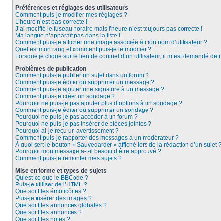
Préférences et réglages des utilisateurs
Comment puis-je modifier mes réglages ?
L’heure n’est pas correcte !
J’ai modifié le fuseau horaire mais l’heure n’est toujours pas correcte !
Ma langue n’apparaît pas dans la liste !
Comment puis-je afficher une image associée à mon nom d’utilisateur ?
Quel est mon rang et comment puis-je le modifier ?
Lorsque je clique sur le lien de courriel d’un utilisateur, il m’est demandé de
Problèmes de publication
Comment puis-je publier un sujet dans un forum ?
Comment puis-je éditer ou supprimer un message ?
Comment puis-je ajouter une signature à un message ?
Comment puis-je créer un sondage ?
Pourquoi ne puis-je pas ajouter plus d’options à un sondage ?
Comment puis-je éditer ou supprimer un sondage ?
Pourquoi ne puis-je pas accéder à un forum ?
Pourquoi ne puis-je pas insérer de pièces jointes ?
Pourquoi ai-je reçu un avertissement ?
Comment puis-je rapporter des messages à un modérateur ?
À quoi sert le bouton « Sauvegarder » affiché lors de la rédaction d’un sujet 
Pourquoi mon message a-t-il besoin d’être approuvé ?
Comment puis-je remonter mes sujets ?
Mise en forme et types de sujets
Qu’est-ce que le BBCode ?
Puis-je utiliser de l’HTML ?
Que sont les émoticônes ?
Puis-je insérer des images ?
Que sont les annonces globales ?
Que sont les annonces ?
Que sont les notes ?