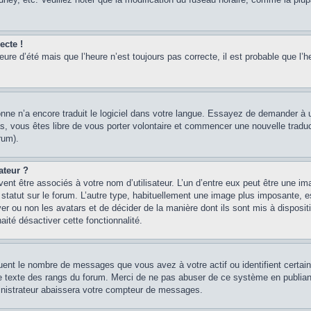
ecte !
heure d’été mais que l’heure n’est toujours pas correcte, il est probable que l’h
sonne n’a encore traduit le logiciel dans votre langue. Essayez de demander à un
, vous êtes libre de vous porter volontaire et commencer une nouvelle traducti
rum).
ateur ?
ent être associés à votre nom d’utilisateur. L’un d’entre eux peut être une im
 statut sur le forum. L’autre type, habituellement une image plus imposante, 
iver ou non les avatars et de décider de la manière dont ils sont mis à disposi
aité désactiver cette fonctionnalité.
quent le nombre de messages que vous avez à votre actif ou identifient certai
 le texte des rangs du forum. Merci de ne pas abuser de ce système en publian
inistrateur abaissera votre compteur de messages.