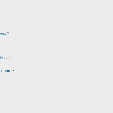
rente ?
 forum !
d’ignorés ?