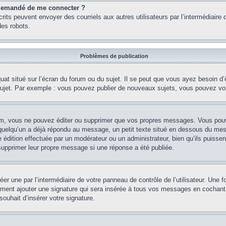
st demandé de me connecter ?
nscrits peuvent envoyer des courriels aux autres utilisateurs par l’intermédiair
es robots.
Problèmes de publication
uat situé sur l’écran du forum ou du sujet. Il se peut que vous ayez besoin d
 sujet. Par exemple : vous pouvez publier de nouveaux sujets, vous pouvez vo
m, vous ne pouvez éditer ou supprimer que vos propres messages. Vous pouve
i quelqu’un a déjà répondu au message, un petit texte situé en dessous du me
’une édition effectuée par un modérateur ou un administrateur, bien qu’ils puissen
 supprimer leur propre message si une réponse a été publiée.
er une par l’intermédiaire de votre panneau de contrôle de l’utilisateur. Une
lement ajouter une signature qui sera insérée à tous vos messages en cochant 
souhait d’insérer votre signature.