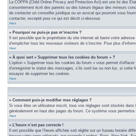
La COPPA (Child Online Privacy and Protection Act) est une loi des Éta
consentement écrit des parents ou des tuteurs légaux des mineurs conce
de contacter un conseiller juridique ou un avocat qui pourront vous four
contacter, excepté pour ce qui est décrit ci-dessous.
Haut
» Pourquoi ne puis-je pas m’inscrire ?
Il est possible que le propriétaire du site internet ait banni votre adress
d’empêcher tous les nouveaux visiteurs de s’inscrire. Pour plus d’inform
Haut
» À quoi sert « Supprimer tous les cookies du forum » ?
L’option « Supprimer tous les cookies du forum » vous permet d’effacer
d’enregistrer le statut des messages, s’ils sont lus ou non lus, si cett
essayez de supprimer les cookies.
Haut
» Comment puis-je modifier mes réglages ?
Si vous êtes un utilisateur inscrit, tous vos réglages sont stockés dans 
généralement en haut des pages du forum. Ce système vous permettra de
Haut
» L’heure n’est pas correcte !
Il est possible que l’heure affichée soit réglée sur un fuseau horaire diff
trouver votre zone adéquate, par exemple Londres, Paris, New York, Sydne