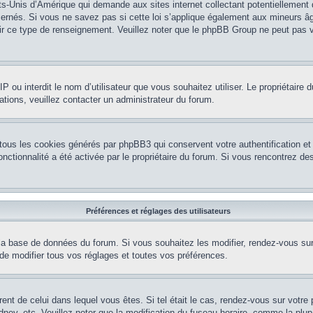
ts-Unis d’Amérique qui demande aux sites internet collectant potentiellement
rnés. Si vous ne savez pas si cette loi s’applique également aux mineurs âg
nir ce type de renseignement. Veuillez noter que le phpBB Group ne peut pas v
e IP ou interdit le nom d’utilisateur que vous souhaitez utiliser. Le propriétair
ations, veuillez contacter un administrateur du forum.
 tous les cookies générés par phpBB3 qui conservent votre authentification 
e fonctionnalité a été activée par le propriétaire du forum. Si vous rencontrez
Préférences et réglages des utilisateurs
la base de données du forum. Si vous souhaitez les modifier, rendez-vous sur v
 modifier tous vos réglages et toutes vos préférences.
érent de celui dans lequel vous êtes. Si tel était le cas, rendez-vous sur votre 
y, etc. Veuillez noter que la modification du fuseau horaire, comme la plupar