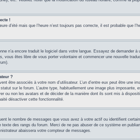
ecte !
heure d’été mais que l’heure n’est toujours pas correcte, il est probable que l’h
sonne n’a encore traduit le logiciel dans votre langue. Essayez de demander à un
, vous êtes libre de vous porter volontaire et commencer une nouvelle traducti
rum).
ateur ?
ent être associés à votre nom d’utilisateur. L’un d’entre eux peut être une im
 statut sur le forum. L’autre type, habituellement une image plus imposante, 
iver ou non les avatars et de décider de la manière dont ils sont mis à disposi
aité désactiver cette fonctionnalité.
quent le nombre de messages que vous avez à votre actif ou identifient certai
 le texte des rangs du forum. Merci de ne pas abuser de ce système en publian
inistrateur abaissera votre compteur de messages.