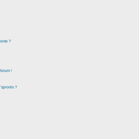
rente ?
 forum !
d’ignorés ?