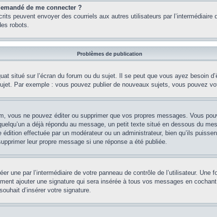
st demandé de me connecter ?
nscrits peuvent envoyer des courriels aux autres utilisateurs par l’intermédiair
es robots.
Problèmes de publication
uat situé sur l’écran du forum ou du sujet. Il se peut que vous ayez besoin d
 sujet. Par exemple : vous pouvez publier de nouveaux sujets, vous pouvez vo
m, vous ne pouvez éditer ou supprimer que vos propres messages. Vous pouve
i quelqu’un a déjà répondu au message, un petit texte situé en dessous du me
’une édition effectuée par un modérateur ou un administrateur, bien qu’ils puissen
 supprimer leur propre message si une réponse a été publiée.
er une par l’intermédiaire de votre panneau de contrôle de l’utilisateur. Une
lement ajouter une signature qui sera insérée à tous vos messages en cochant 
souhait d’insérer votre signature.