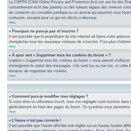
La COPPA (Child Online Privacy and Protection Act) est une loi des Éta
consentement écrit des parents ou des tuteurs légaux des mineurs conce
de contacter un conseiller juridique ou un avocat qui pourront vous four
contacter, excepté pour ce qui est décrit ci-dessous.
Haut
» Pourquoi ne puis-je pas m’inscrire ?
Il est possible que le propriétaire du site internet ait banni votre adress
d’empêcher tous les nouveaux visiteurs de s’inscrire. Pour plus d’inform
Haut
» À quoi sert « Supprimer tous les cookies du forum » ?
L’option « Supprimer tous les cookies du forum » vous permet d’effacer
d’enregistrer le statut des messages, s’ils sont lus ou non lus, si cett
essayez de supprimer les cookies.
Haut
» Comment puis-je modifier mes réglages ?
Si vous êtes un utilisateur inscrit, tous vos réglages sont stockés dans 
généralement en haut des pages du forum. Ce système vous permettra de
Haut
» L’heure n’est pas correcte !
Il est possible que l’heure affichée soit réglée sur un fuseau horaire diff
trouver votre zone adéquate, par exemple Londres, Paris, New York, Sydne