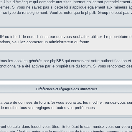
ts-Unis d’Amérique qui demande aux sites internet collectant potentiellement
rnés. Si vous ne savez pas si cette loi s’applique également aux mineurs âg
nir ce type de renseignement. Veuillez noter que le phpBB Group ne peut pas v
e IP ou interdit le nom d’utilisateur que vous souhaitez utiliser. Le propriétair
ations, veuillez contacter un administrateur du forum.
 tous les cookies générés par phpBB3 qui conservent votre authentification 
e fonctionnalité a été activée par le propriétaire du forum. Si vous rencontrez
Préférences et réglages des utilisateurs
la base de données du forum. Si vous souhaitez les modifier, rendez-vous sur v
 modifier tous vos réglages et toutes vos préférences.
érent de celui dans lequel vous êtes. Si tel était le cas, rendez-vous sur votre 
y, etc. Veuillez noter que la modification du fuseau horaire, comme la plupar