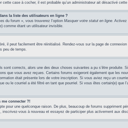
er cette case à cocher, il est probable qu’un administrateur ait désactivé cette 
s la liste des utilisateurs en ligne ?
ces du forum », vous trouverez l’option
Masquer votre statut en ligne
. Activez
 comme étant un utilisateur invisible.
é, il peut facilement être réinitialisé. Rendez-vous sur la page de connexion
ns peu de temps.
ils sont corrects, alors une des deux choses suivantes a pu s’être produite. 
tions que vous avez reçues. Certains forums exigeront également que les nouve
ormation était présente lors de votre inscription. Si vous aviez reçu un courri
ou le courriel a été filtré en tant que pourriel. Si vous êtes certain(e) que l
us me connecter ?!
mpte pour une quelconque raison. De plus, beaucoup de forums suppriment pério
cas, inscrivez-vous à nouveau et essayez de participer plus activement aux dis