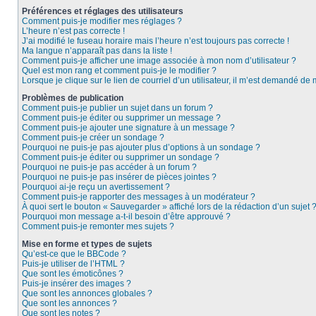
Préférences et réglages des utilisateurs
Comment puis-je modifier mes réglages ?
L’heure n’est pas correcte !
J’ai modifié le fuseau horaire mais l’heure n’est toujours pas correcte !
Ma langue n’apparaît pas dans la liste !
Comment puis-je afficher une image associée à mon nom d’utilisateur ?
Quel est mon rang et comment puis-je le modifier ?
Lorsque je clique sur le lien de courriel d’un utilisateur, il m’est demandé de
Problèmes de publication
Comment puis-je publier un sujet dans un forum ?
Comment puis-je éditer ou supprimer un message ?
Comment puis-je ajouter une signature à un message ?
Comment puis-je créer un sondage ?
Pourquoi ne puis-je pas ajouter plus d’options à un sondage ?
Comment puis-je éditer ou supprimer un sondage ?
Pourquoi ne puis-je pas accéder à un forum ?
Pourquoi ne puis-je pas insérer de pièces jointes ?
Pourquoi ai-je reçu un avertissement ?
Comment puis-je rapporter des messages à un modérateur ?
À quoi sert le bouton « Sauvegarder » affiché lors de la rédaction d’un sujet 
Pourquoi mon message a-t-il besoin d’être approuvé ?
Comment puis-je remonter mes sujets ?
Mise en forme et types de sujets
Qu’est-ce que le BBCode ?
Puis-je utiliser de l’HTML ?
Que sont les émoticônes ?
Puis-je insérer des images ?
Que sont les annonces globales ?
Que sont les annonces ?
Que sont les notes ?