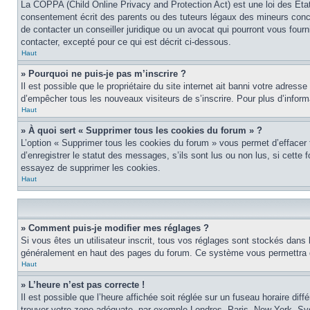
La COPPA (Child Online Privacy and Protection Act) est une loi des Éta
consentement écrit des parents ou des tuteurs légaux des mineurs conce
de contacter un conseiller juridique ou un avocat qui pourront vous four
contacter, excepté pour ce qui est décrit ci-dessous.
Haut
» Pourquoi ne puis-je pas m’inscrire ?
Il est possible que le propriétaire du site internet ait banni votre adress
d’empêcher tous les nouveaux visiteurs de s’inscrire. Pour plus d’inform
Haut
» À quoi sert « Supprimer tous les cookies du forum » ?
L’option « Supprimer tous les cookies du forum » vous permet d’effacer
d’enregistrer le statut des messages, s’ils sont lus ou non lus, si cett
essayez de supprimer les cookies.
Haut
» Comment puis-je modifier mes réglages ?
Si vous êtes un utilisateur inscrit, tous vos réglages sont stockés dans 
généralement en haut des pages du forum. Ce système vous permettra de
Haut
» L’heure n’est pas correcte !
Il est possible que l’heure affichée soit réglée sur un fuseau horaire diff
trouver votre zone adéquate, par exemple Londres, Paris, New York, Sydne