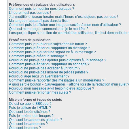
Préférences et réglages des utilisateurs
Comment puis-je modifier mes réglages ?
L’heure n’est pas correcte !
J’ai modifié le fuseau horaire mais l’heure n’est toujours pas correcte !
Ma langue n’apparaît pas dans la liste !
Comment puis-je afficher une image associée à mon nom d’utilisateur ?
Quel est mon rang et comment puis-je le modifier ?
Lorsque je clique sur le lien de courriel d’un utilisateur, il m’est demandé de
Problèmes de publication
Comment puis-je publier un sujet dans un forum ?
Comment puis-je éditer ou supprimer un message ?
Comment puis-je ajouter une signature à un message ?
Comment puis-je créer un sondage ?
Pourquoi ne puis-je pas ajouter plus d’options à un sondage ?
Comment puis-je éditer ou supprimer un sondage ?
Pourquoi ne puis-je pas accéder à un forum ?
Pourquoi ne puis-je pas insérer de pièces jointes ?
Pourquoi ai-je reçu un avertissement ?
Comment puis-je rapporter des messages à un modérateur ?
À quoi sert le bouton « Sauvegarder » affiché lors de la rédaction d’un sujet 
Pourquoi mon message a-t-il besoin d’être approuvé ?
Comment puis-je remonter mes sujets ?
Mise en forme et types de sujets
Qu’est-ce que le BBCode ?
Puis-je utiliser de l’HTML ?
Que sont les émoticônes ?
Puis-je insérer des images ?
Que sont les annonces globales ?
Que sont les annonces ?
Que sont les notes ?