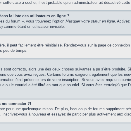
er cette case à cocher, il est probable qu’un administrateur ait désactivé cette 
s la liste des utilisateurs en ligne ?
ces du forum », vous trouverez l’option
Masquer votre statut en ligne
. Activez
 comme étant un utilisateur invisible.
é, il peut facilement être réinitialisé. Rendez-vous sur la page de connexion
ns peu de temps.
ils sont corrects, alors une des deux choses suivantes a pu s’être produite. 
tions que vous avez reçues. Certains forums exigeront également que les nouve
ormation était présente lors de votre inscription. Si vous aviez reçu un courri
ou le courriel a été filtré en tant que pourriel. Si vous êtes certain(e) que l
us me connecter ?!
mpte pour une quelconque raison. De plus, beaucoup de forums suppriment pério
cas, inscrivez-vous à nouveau et essayez de participer plus activement aux dis