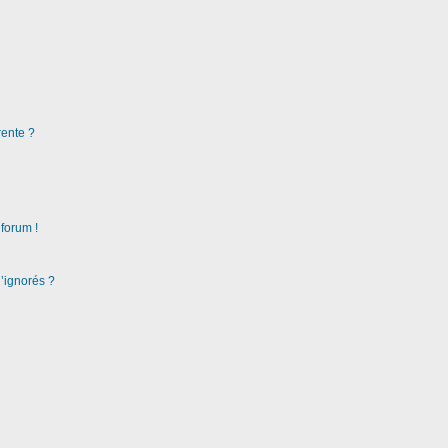
rente ?
 forum !
d’ignorés ?