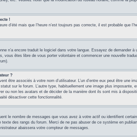
ecte !
heure d’été mais que l’heure n’est toujours pas correcte, il est probable que l’h
sonne n’a encore traduit le logiciel dans votre langue. Essayez de demander à un
, vous êtes libre de vous porter volontaire et commencer une nouvelle traducti
rum).
ateur ?
ent être associés à votre nom d’utilisateur. L’un d’entre eux peut être une im
 statut sur le forum. L’autre type, habituellement une image plus imposante, 
iver ou non les avatars et de décider de la manière dont ils sont mis à disposi
aité désactiver cette fonctionnalité.
quent le nombre de messages que vous avez à votre actif ou identifient certai
 le texte des rangs du forum. Merci de ne pas abuser de ce système en publian
inistrateur abaissera votre compteur de messages.