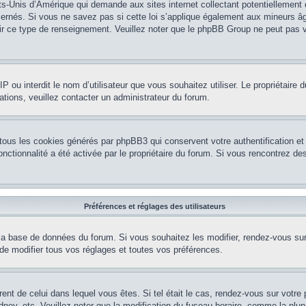
ts-Unis d’Amérique qui demande aux sites internet collectant potentiellement
rnés. Si vous ne savez pas si cette loi s’applique également aux mineurs âg
nir ce type de renseignement. Veuillez noter que le phpBB Group ne peut pas v
e IP ou interdit le nom d’utilisateur que vous souhaitez utiliser. Le propriétair
ations, veuillez contacter un administrateur du forum.
 tous les cookies générés par phpBB3 qui conservent votre authentification 
e fonctionnalité a été activée par le propriétaire du forum. Si vous rencontrez
Préférences et réglages des utilisateurs
la base de données du forum. Si vous souhaitez les modifier, rendez-vous sur v
 modifier tous vos réglages et toutes vos préférences.
érent de celui dans lequel vous êtes. Si tel était le cas, rendez-vous sur votre 
y, etc. Veuillez noter que la modification du fuseau horaire, comme la plupar