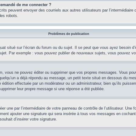
st demandé de me connecter ?
nscrits peuvent envoyer des courriels aux autres utilisateurs par l’intermédiair
es robots.
Problèmes de publication
uat situé sur l’écran du forum ou du sujet. Il se peut que vous ayez besoin d
 sujet. Par exemple : vous pouvez publier de nouveaux sujets, vous pouvez vo
m, vous ne pouvez éditer ou supprimer que vos propres messages. Vous pouve
i quelqu’un a déjà répondu au message, un petit texte situé en dessous du me
’une édition effectuée par un modérateur ou un administrateur, bien qu’ils puissen
 supprimer leur propre message si une réponse a été publiée.
er une par l’intermédiaire de votre panneau de contrôle de l’utilisateur. Une
lement ajouter une signature qui sera insérée à tous vos messages en cochant 
souhait d’insérer votre signature.