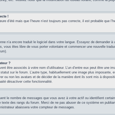
ecte !
heure d’été mais que l’heure n’est toujours pas correcte, il est probable que l’h
sonne n’a encore traduit le logiciel dans votre langue. Essayez de demander à un
, vous êtes libre de vous porter volontaire et commencer une nouvelle traducti
rum).
ateur ?
ent être associés à votre nom d’utilisateur. L’un d’entre eux peut être une im
 statut sur le forum. L’autre type, habituellement une image plus imposante, 
iver ou non les avatars et de décider de la manière dont ils sont mis à disposi
aité désactiver cette fonctionnalité.
quent le nombre de messages que vous avez à votre actif ou identifient certai
 le texte des rangs du forum. Merci de ne pas abuser de ce système en publian
inistrateur abaissera votre compteur de messages.