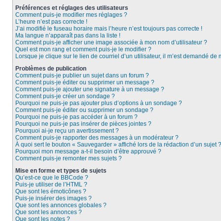
Préférences et réglages des utilisateurs
Comment puis-je modifier mes réglages ?
L’heure n’est pas correcte !
J’ai modifié le fuseau horaire mais l’heure n’est toujours pas correcte !
Ma langue n’apparaît pas dans la liste !
Comment puis-je afficher une image associée à mon nom d’utilisateur ?
Quel est mon rang et comment puis-je le modifier ?
Lorsque je clique sur le lien de courriel d’un utilisateur, il m’est demandé de
Problèmes de publication
Comment puis-je publier un sujet dans un forum ?
Comment puis-je éditer ou supprimer un message ?
Comment puis-je ajouter une signature à un message ?
Comment puis-je créer un sondage ?
Pourquoi ne puis-je pas ajouter plus d’options à un sondage ?
Comment puis-je éditer ou supprimer un sondage ?
Pourquoi ne puis-je pas accéder à un forum ?
Pourquoi ne puis-je pas insérer de pièces jointes ?
Pourquoi ai-je reçu un avertissement ?
Comment puis-je rapporter des messages à un modérateur ?
À quoi sert le bouton « Sauvegarder » affiché lors de la rédaction d’un sujet 
Pourquoi mon message a-t-il besoin d’être approuvé ?
Comment puis-je remonter mes sujets ?
Mise en forme et types de sujets
Qu’est-ce que le BBCode ?
Puis-je utiliser de l’HTML ?
Que sont les émoticônes ?
Puis-je insérer des images ?
Que sont les annonces globales ?
Que sont les annonces ?
Que sont les notes ?