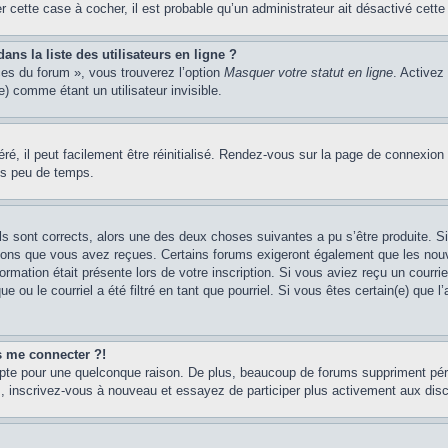
er cette case à cocher, il est probable qu’un administrateur ait désactivé cette 
s la liste des utilisateurs en ligne ?
ces du forum », vous trouverez l’option
Masquer votre statut en ligne
. Activez
 comme étant un utilisateur invisible.
é, il peut facilement être réinitialisé. Rendez-vous sur la page de connexion
ns peu de temps.
ils sont corrects, alors une des deux choses suivantes a pu s’être produite. 
tions que vous avez reçues. Certains forums exigeront également que les nouve
ormation était présente lors de votre inscription. Si vous aviez reçu un courri
ou le courriel a été filtré en tant que pourriel. Si vous êtes certain(e) que l
us me connecter ?!
mpte pour une quelconque raison. De plus, beaucoup de forums suppriment pério
cas, inscrivez-vous à nouveau et essayez de participer plus activement aux dis