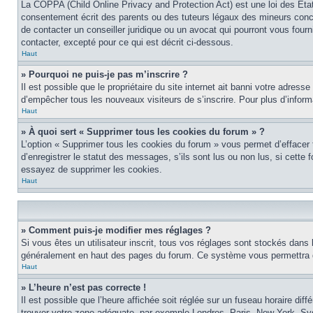
La COPPA (Child Online Privacy and Protection Act) est une loi des Éta
consentement écrit des parents ou des tuteurs légaux des mineurs conce
de contacter un conseiller juridique ou un avocat qui pourront vous four
contacter, excepté pour ce qui est décrit ci-dessous.
Haut
» Pourquoi ne puis-je pas m’inscrire ?
Il est possible que le propriétaire du site internet ait banni votre adress
d’empêcher tous les nouveaux visiteurs de s’inscrire. Pour plus d’inform
Haut
» À quoi sert « Supprimer tous les cookies du forum » ?
L’option « Supprimer tous les cookies du forum » vous permet d’effacer
d’enregistrer le statut des messages, s’ils sont lus ou non lus, si cett
essayez de supprimer les cookies.
Haut
» Comment puis-je modifier mes réglages ?
Si vous êtes un utilisateur inscrit, tous vos réglages sont stockés dans 
généralement en haut des pages du forum. Ce système vous permettra de
Haut
» L’heure n’est pas correcte !
Il est possible que l’heure affichée soit réglée sur un fuseau horaire diff
trouver votre zone adéquate, par exemple Londres, Paris, New York, Sydne