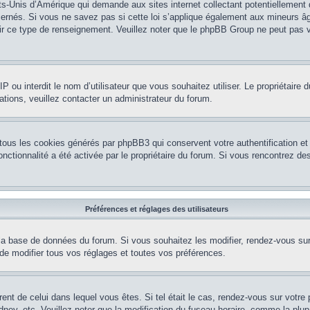
ts-Unis d’Amérique qui demande aux sites internet collectant potentiellement
rnés. Si vous ne savez pas si cette loi s’applique également aux mineurs âg
nir ce type de renseignement. Veuillez noter que le phpBB Group ne peut pas v
e IP ou interdit le nom d’utilisateur que vous souhaitez utiliser. Le propriétair
ations, veuillez contacter un administrateur du forum.
 tous les cookies générés par phpBB3 qui conservent votre authentification 
e fonctionnalité a été activée par le propriétaire du forum. Si vous rencontrez
Préférences et réglages des utilisateurs
la base de données du forum. Si vous souhaitez les modifier, rendez-vous sur v
 modifier tous vos réglages et toutes vos préférences.
érent de celui dans lequel vous êtes. Si tel était le cas, rendez-vous sur votre 
y, etc. Veuillez noter que la modification du fuseau horaire, comme la plupar