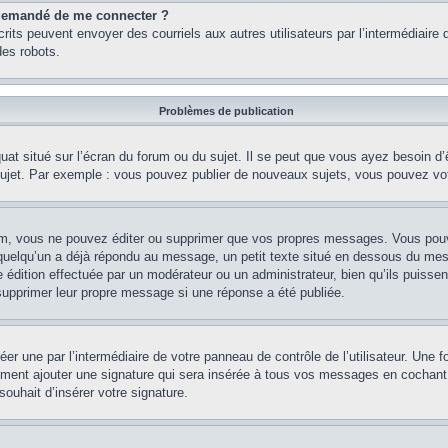
st demandé de me connecter ?
nscrits peuvent envoyer des courriels aux autres utilisateurs par l’intermédiair
es robots.
Problèmes de publication
uat situé sur l’écran du forum ou du sujet. Il se peut que vous ayez besoin d
 sujet. Par exemple : vous pouvez publier de nouveaux sujets, vous pouvez vo
m, vous ne pouvez éditer ou supprimer que vos propres messages. Vous pouve
i quelqu’un a déjà répondu au message, un petit texte situé en dessous du me
’une édition effectuée par un modérateur ou un administrateur, bien qu’ils puissen
 supprimer leur propre message si une réponse a été publiée.
er une par l’intermédiaire de votre panneau de contrôle de l’utilisateur. Une
lement ajouter une signature qui sera insérée à tous vos messages en cochant 
souhait d’insérer votre signature.