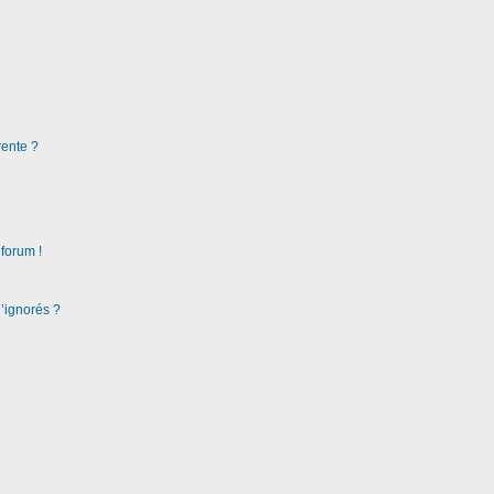
rente ?
 forum !
d’ignorés ?