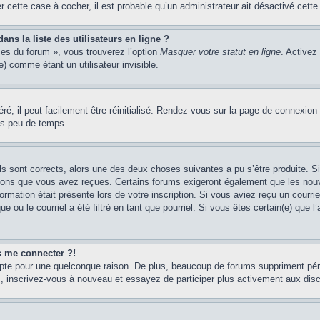
er cette case à cocher, il est probable qu’un administrateur ait désactivé cette 
s la liste des utilisateurs en ligne ?
ces du forum », vous trouverez l’option
Masquer votre statut en ligne
. Activez
 comme étant un utilisateur invisible.
é, il peut facilement être réinitialisé. Rendez-vous sur la page de connexion
ns peu de temps.
ils sont corrects, alors une des deux choses suivantes a pu s’être produite. 
tions que vous avez reçues. Certains forums exigeront également que les nouve
ormation était présente lors de votre inscription. Si vous aviez reçu un courri
ou le courriel a été filtré en tant que pourriel. Si vous êtes certain(e) que l
us me connecter ?!
mpte pour une quelconque raison. De plus, beaucoup de forums suppriment pério
cas, inscrivez-vous à nouveau et essayez de participer plus activement aux dis