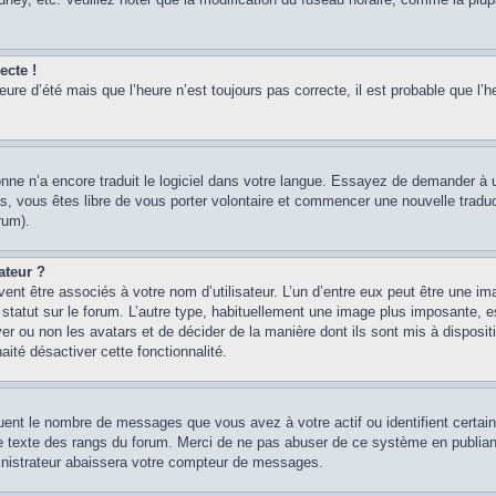
ecte !
heure d’été mais que l’heure n’est toujours pas correcte, il est probable que l’h
sonne n’a encore traduit le logiciel dans votre langue. Essayez de demander à un
, vous êtes libre de vous porter volontaire et commencer une nouvelle traducti
rum).
ateur ?
ent être associés à votre nom d’utilisateur. L’un d’entre eux peut être une im
 statut sur le forum. L’autre type, habituellement une image plus imposante, 
iver ou non les avatars et de décider de la manière dont ils sont mis à disposi
aité désactiver cette fonctionnalité.
quent le nombre de messages que vous avez à votre actif ou identifient certai
 le texte des rangs du forum. Merci de ne pas abuser de ce système en publian
inistrateur abaissera votre compteur de messages.