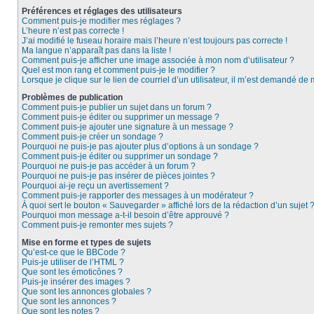
Préférences et réglages des utilisateurs
Comment puis-je modifier mes réglages ?
L’heure n’est pas correcte !
J’ai modifié le fuseau horaire mais l’heure n’est toujours pas correcte !
Ma langue n’apparaît pas dans la liste !
Comment puis-je afficher une image associée à mon nom d’utilisateur ?
Quel est mon rang et comment puis-je le modifier ?
Lorsque je clique sur le lien de courriel d’un utilisateur, il m’est demandé de
Problèmes de publication
Comment puis-je publier un sujet dans un forum ?
Comment puis-je éditer ou supprimer un message ?
Comment puis-je ajouter une signature à un message ?
Comment puis-je créer un sondage ?
Pourquoi ne puis-je pas ajouter plus d’options à un sondage ?
Comment puis-je éditer ou supprimer un sondage ?
Pourquoi ne puis-je pas accéder à un forum ?
Pourquoi ne puis-je pas insérer de pièces jointes ?
Pourquoi ai-je reçu un avertissement ?
Comment puis-je rapporter des messages à un modérateur ?
À quoi sert le bouton « Sauvegarder » affiché lors de la rédaction d’un sujet 
Pourquoi mon message a-t-il besoin d’être approuvé ?
Comment puis-je remonter mes sujets ?
Mise en forme et types de sujets
Qu’est-ce que le BBCode ?
Puis-je utiliser de l’HTML ?
Que sont les émoticônes ?
Puis-je insérer des images ?
Que sont les annonces globales ?
Que sont les annonces ?
Que sont les notes ?