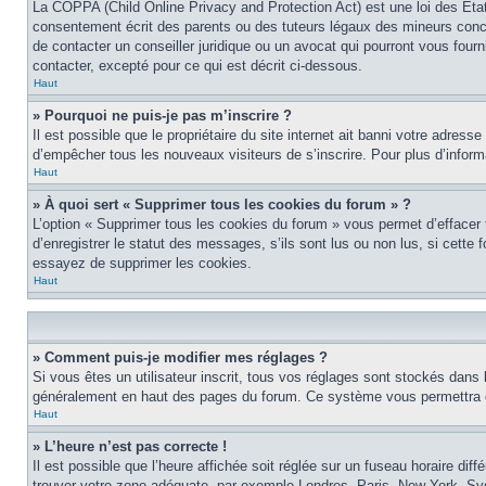
La COPPA (Child Online Privacy and Protection Act) est une loi des Éta
consentement écrit des parents ou des tuteurs légaux des mineurs conce
de contacter un conseiller juridique ou un avocat qui pourront vous four
contacter, excepté pour ce qui est décrit ci-dessous.
Haut
» Pourquoi ne puis-je pas m’inscrire ?
Il est possible que le propriétaire du site internet ait banni votre adress
d’empêcher tous les nouveaux visiteurs de s’inscrire. Pour plus d’inform
Haut
» À quoi sert « Supprimer tous les cookies du forum » ?
L’option « Supprimer tous les cookies du forum » vous permet d’effacer
d’enregistrer le statut des messages, s’ils sont lus ou non lus, si cett
essayez de supprimer les cookies.
Haut
» Comment puis-je modifier mes réglages ?
Si vous êtes un utilisateur inscrit, tous vos réglages sont stockés dans 
généralement en haut des pages du forum. Ce système vous permettra de
Haut
» L’heure n’est pas correcte !
Il est possible que l’heure affichée soit réglée sur un fuseau horaire diff
trouver votre zone adéquate, par exemple Londres, Paris, New York, Sydne