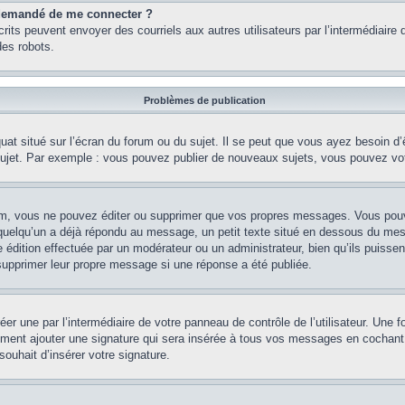
st demandé de me connecter ?
nscrits peuvent envoyer des courriels aux autres utilisateurs par l’intermédiair
es robots.
Problèmes de publication
uat situé sur l’écran du forum ou du sujet. Il se peut que vous ayez besoin d
 sujet. Par exemple : vous pouvez publier de nouveaux sujets, vous pouvez vo
m, vous ne pouvez éditer ou supprimer que vos propres messages. Vous pouve
i quelqu’un a déjà répondu au message, un petit texte situé en dessous du me
’une édition effectuée par un modérateur ou un administrateur, bien qu’ils puissen
 supprimer leur propre message si une réponse a été publiée.
er une par l’intermédiaire de votre panneau de contrôle de l’utilisateur. Une
lement ajouter une signature qui sera insérée à tous vos messages en cochant 
souhait d’insérer votre signature.