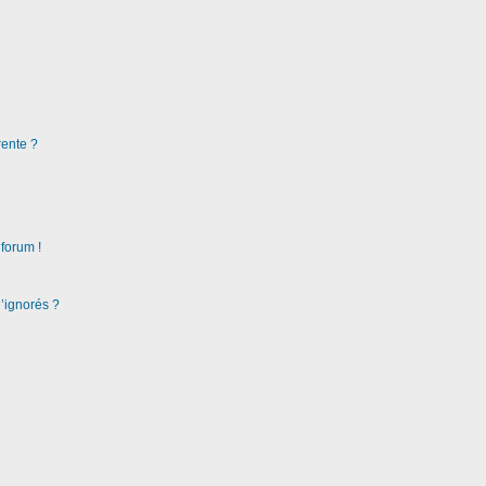
rente ?
 forum !
d’ignorés ?