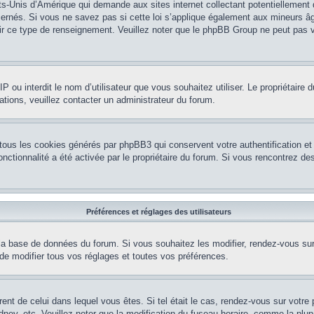
ts-Unis d’Amérique qui demande aux sites internet collectant potentiellement
rnés. Si vous ne savez pas si cette loi s’applique également aux mineurs âg
nir ce type de renseignement. Veuillez noter que le phpBB Group ne peut pas v
e IP ou interdit le nom d’utilisateur que vous souhaitez utiliser. Le propriétair
ations, veuillez contacter un administrateur du forum.
 tous les cookies générés par phpBB3 qui conservent votre authentification 
e fonctionnalité a été activée par le propriétaire du forum. Si vous rencontrez
Préférences et réglages des utilisateurs
la base de données du forum. Si vous souhaitez les modifier, rendez-vous sur v
 modifier tous vos réglages et toutes vos préférences.
érent de celui dans lequel vous êtes. Si tel était le cas, rendez-vous sur votre 
y, etc. Veuillez noter que la modification du fuseau horaire, comme la plupar