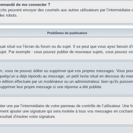
st demandé de me connecter ?
nscrits peuvent envoyer des courriels aux autres utilisateurs par l’intermédiair
es robots.
Problèmes de publication
uat situé sur l’écran du forum ou du sujet. Il se peut que vous ayez besoin d
 sujet. Par exemple : vous pouvez publier de nouveaux sujets, vous pouvez vo
m, vous ne pouvez éditer ou supprimer que vos propres messages. Vous pouve
i quelqu’un a déjà répondu au message, un petit texte situé en dessous du me
’une édition effectuée par un modérateur ou un administrateur, bien qu’ils puissen
 supprimer leur propre message si une réponse a été publiée.
er une par l’intermédiaire de votre panneau de contrôle de l’utilisateur. Une
lement ajouter une signature qui sera insérée à tous vos messages en cochant 
souhait d’insérer votre signature.