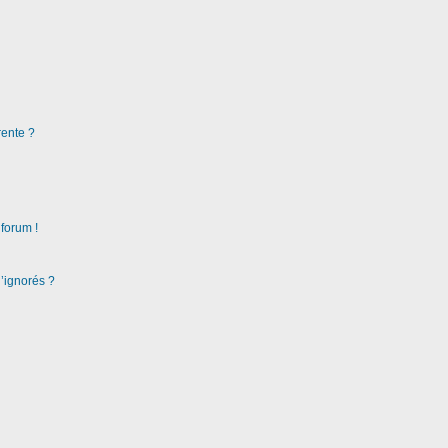
rente ?
 forum !
d’ignorés ?