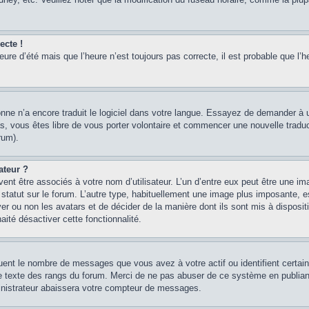
ecte !
heure d’été mais que l’heure n’est toujours pas correcte, il est probable que l’h
sonne n’a encore traduit le logiciel dans votre langue. Essayez de demander à un
, vous êtes libre de vous porter volontaire et commencer une nouvelle traducti
rum).
ateur ?
ent être associés à votre nom d’utilisateur. L’un d’entre eux peut être une im
 statut sur le forum. L’autre type, habituellement une image plus imposante, 
iver ou non les avatars et de décider de la manière dont ils sont mis à disposi
aité désactiver cette fonctionnalité.
quent le nombre de messages que vous avez à votre actif ou identifient certai
 le texte des rangs du forum. Merci de ne pas abuser de ce système en publian
inistrateur abaissera votre compteur de messages.