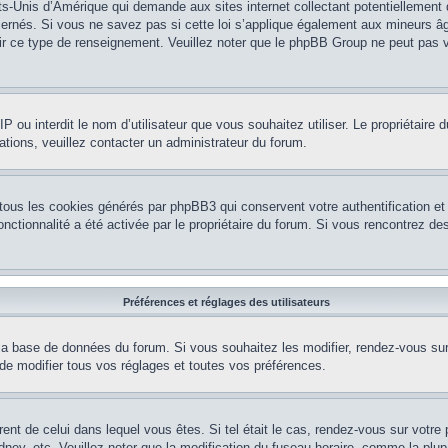
ts-Unis d’Amérique qui demande aux sites internet collectant potentiellement
rnés. Si vous ne savez pas si cette loi s’applique également aux mineurs âg
nir ce type de renseignement. Veuillez noter que le phpBB Group ne peut pas v
e IP ou interdit le nom d’utilisateur que vous souhaitez utiliser. Le propriétair
ations, veuillez contacter un administrateur du forum.
 tous les cookies générés par phpBB3 qui conservent votre authentification 
e fonctionnalité a été activée par le propriétaire du forum. Si vous rencontrez
Préférences et réglages des utilisateurs
la base de données du forum. Si vous souhaitez les modifier, rendez-vous sur v
 modifier tous vos réglages et toutes vos préférences.
érent de celui dans lequel vous êtes. Si tel était le cas, rendez-vous sur votre 
y, etc. Veuillez noter que la modification du fuseau horaire, comme la plupar