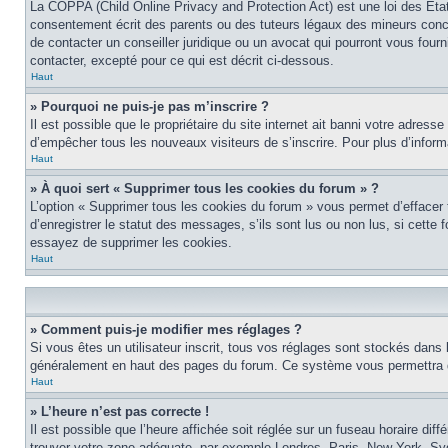
La COPPA (Child Online Privacy and Protection Act) est une loi des Éta
consentement écrit des parents ou des tuteurs légaux des mineurs conce
de contacter un conseiller juridique ou un avocat qui pourront vous four
contacter, excepté pour ce qui est décrit ci-dessous.
Haut
» Pourquoi ne puis-je pas m’inscrire ?
Il est possible que le propriétaire du site internet ait banni votre adress
d’empêcher tous les nouveaux visiteurs de s’inscrire. Pour plus d’inform
Haut
» À quoi sert « Supprimer tous les cookies du forum » ?
L’option « Supprimer tous les cookies du forum » vous permet d’effacer
d’enregistrer le statut des messages, s’ils sont lus ou non lus, si cett
essayez de supprimer les cookies.
Haut
» Comment puis-je modifier mes réglages ?
Si vous êtes un utilisateur inscrit, tous vos réglages sont stockés dans 
généralement en haut des pages du forum. Ce système vous permettra de
Haut
» L’heure n’est pas correcte !
Il est possible que l’heure affichée soit réglée sur un fuseau horaire diff
trouver votre zone adéquate, par exemple Londres, Paris, New York, Sydne