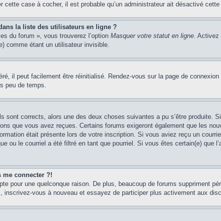
er cette case à cocher, il est probable qu’un administrateur ait désactivé cette 
s la liste des utilisateurs en ligne ?
ces du forum », vous trouverez l’option
Masquer votre statut en ligne
. Activez
 comme étant un utilisateur invisible.
é, il peut facilement être réinitialisé. Rendez-vous sur la page de connexion
ns peu de temps.
ils sont corrects, alors une des deux choses suivantes a pu s’être produite. 
tions que vous avez reçues. Certains forums exigeront également que les nouve
ormation était présente lors de votre inscription. Si vous aviez reçu un courri
ou le courriel a été filtré en tant que pourriel. Si vous êtes certain(e) que l
us me connecter ?!
mpte pour une quelconque raison. De plus, beaucoup de forums suppriment pério
cas, inscrivez-vous à nouveau et essayez de participer plus activement aux dis