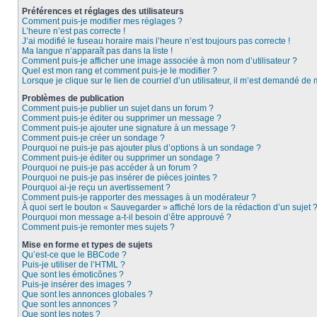
Préférences et réglages des utilisateurs
Comment puis-je modifier mes réglages ?
L’heure n’est pas correcte !
J’ai modifié le fuseau horaire mais l’heure n’est toujours pas correcte !
Ma langue n’apparaît pas dans la liste !
Comment puis-je afficher une image associée à mon nom d’utilisateur ?
Quel est mon rang et comment puis-je le modifier ?
Lorsque je clique sur le lien de courriel d’un utilisateur, il m’est demandé de
Problèmes de publication
Comment puis-je publier un sujet dans un forum ?
Comment puis-je éditer ou supprimer un message ?
Comment puis-je ajouter une signature à un message ?
Comment puis-je créer un sondage ?
Pourquoi ne puis-je pas ajouter plus d’options à un sondage ?
Comment puis-je éditer ou supprimer un sondage ?
Pourquoi ne puis-je pas accéder à un forum ?
Pourquoi ne puis-je pas insérer de pièces jointes ?
Pourquoi ai-je reçu un avertissement ?
Comment puis-je rapporter des messages à un modérateur ?
À quoi sert le bouton « Sauvegarder » affiché lors de la rédaction d’un sujet 
Pourquoi mon message a-t-il besoin d’être approuvé ?
Comment puis-je remonter mes sujets ?
Mise en forme et types de sujets
Qu’est-ce que le BBCode ?
Puis-je utiliser de l’HTML ?
Que sont les émoticônes ?
Puis-je insérer des images ?
Que sont les annonces globales ?
Que sont les annonces ?
Que sont les notes ?