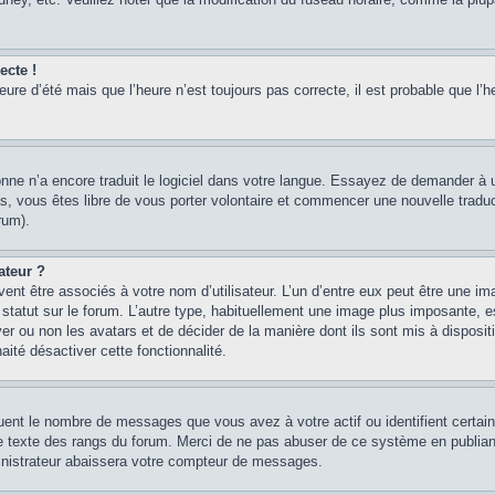
ecte !
heure d’été mais que l’heure n’est toujours pas correcte, il est probable que l’h
sonne n’a encore traduit le logiciel dans votre langue. Essayez de demander à un
, vous êtes libre de vous porter volontaire et commencer une nouvelle traducti
rum).
ateur ?
ent être associés à votre nom d’utilisateur. L’un d’entre eux peut être une im
 statut sur le forum. L’autre type, habituellement une image plus imposante, 
iver ou non les avatars et de décider de la manière dont ils sont mis à disposi
aité désactiver cette fonctionnalité.
quent le nombre de messages que vous avez à votre actif ou identifient certai
 le texte des rangs du forum. Merci de ne pas abuser de ce système en publian
inistrateur abaissera votre compteur de messages.