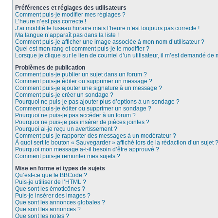
Préférences et réglages des utilisateurs
Comment puis-je modifier mes réglages ?
L’heure n’est pas correcte !
J’ai modifié le fuseau horaire mais l’heure n’est toujours pas correcte !
Ma langue n’apparaît pas dans la liste !
Comment puis-je afficher une image associée à mon nom d’utilisateur ?
Quel est mon rang et comment puis-je le modifier ?
Lorsque je clique sur le lien de courriel d’un utilisateur, il m’est demandé de
Problèmes de publication
Comment puis-je publier un sujet dans un forum ?
Comment puis-je éditer ou supprimer un message ?
Comment puis-je ajouter une signature à un message ?
Comment puis-je créer un sondage ?
Pourquoi ne puis-je pas ajouter plus d’options à un sondage ?
Comment puis-je éditer ou supprimer un sondage ?
Pourquoi ne puis-je pas accéder à un forum ?
Pourquoi ne puis-je pas insérer de pièces jointes ?
Pourquoi ai-je reçu un avertissement ?
Comment puis-je rapporter des messages à un modérateur ?
À quoi sert le bouton « Sauvegarder » affiché lors de la rédaction d’un sujet 
Pourquoi mon message a-t-il besoin d’être approuvé ?
Comment puis-je remonter mes sujets ?
Mise en forme et types de sujets
Qu’est-ce que le BBCode ?
Puis-je utiliser de l’HTML ?
Que sont les émoticônes ?
Puis-je insérer des images ?
Que sont les annonces globales ?
Que sont les annonces ?
Que sont les notes ?