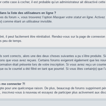
er cette case à cocher, il est probable qu’un administrateur ait désactivé cette 
s la liste des utilisateurs en ligne ?
ces du forum », vous trouverez l’option
Masquer votre statut en ligne
. Activez
 comme étant un utilisateur invisible.
é, il peut facilement être réinitialisé. Rendez-vous sur la page de connexion
ns peu de temps.
ils sont corrects, alors une des deux choses suivantes a pu s’être produite. 
tions que vous avez reçues. Certains forums exigeront également que les nouve
ormation était présente lors de votre inscription. Si vous aviez reçu un courri
ou le courriel a été filtré en tant que pourriel. Si vous êtes certain(e) que l
us me connecter ?!
mpte pour une quelconque raison. De plus, beaucoup de forums suppriment pério
cas, inscrivez-vous à nouveau et essayez de participer plus activement aux dis