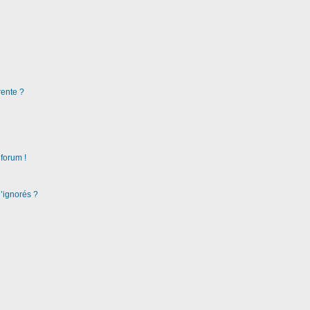
rente ?
 forum !
d’ignorés ?