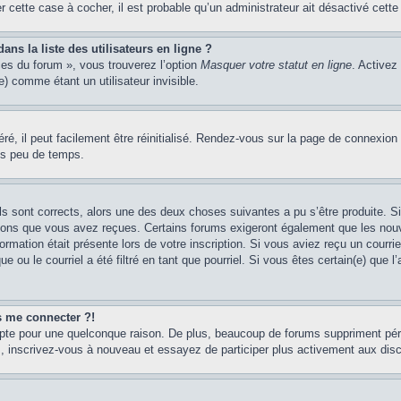
er cette case à cocher, il est probable qu’un administrateur ait désactivé cette 
s la liste des utilisateurs en ligne ?
ces du forum », vous trouverez l’option
Masquer votre statut en ligne
. Activez
 comme étant un utilisateur invisible.
é, il peut facilement être réinitialisé. Rendez-vous sur la page de connexion
ns peu de temps.
ils sont corrects, alors une des deux choses suivantes a pu s’être produite. 
tions que vous avez reçues. Certains forums exigeront également que les nouve
ormation était présente lors de votre inscription. Si vous aviez reçu un courri
ou le courriel a été filtré en tant que pourriel. Si vous êtes certain(e) que l
us me connecter ?!
mpte pour une quelconque raison. De plus, beaucoup de forums suppriment pério
cas, inscrivez-vous à nouveau et essayez de participer plus activement aux dis