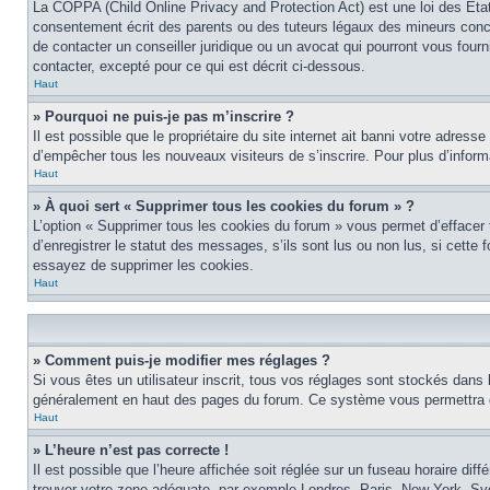
La COPPA (Child Online Privacy and Protection Act) est une loi des Éta
consentement écrit des parents ou des tuteurs légaux des mineurs conce
de contacter un conseiller juridique ou un avocat qui pourront vous four
contacter, excepté pour ce qui est décrit ci-dessous.
Haut
» Pourquoi ne puis-je pas m’inscrire ?
Il est possible que le propriétaire du site internet ait banni votre adress
d’empêcher tous les nouveaux visiteurs de s’inscrire. Pour plus d’inform
Haut
» À quoi sert « Supprimer tous les cookies du forum » ?
L’option « Supprimer tous les cookies du forum » vous permet d’effacer
d’enregistrer le statut des messages, s’ils sont lus ou non lus, si cett
essayez de supprimer les cookies.
Haut
» Comment puis-je modifier mes réglages ?
Si vous êtes un utilisateur inscrit, tous vos réglages sont stockés dans 
généralement en haut des pages du forum. Ce système vous permettra de
Haut
» L’heure n’est pas correcte !
Il est possible que l’heure affichée soit réglée sur un fuseau horaire diff
trouver votre zone adéquate, par exemple Londres, Paris, New York, Sydne