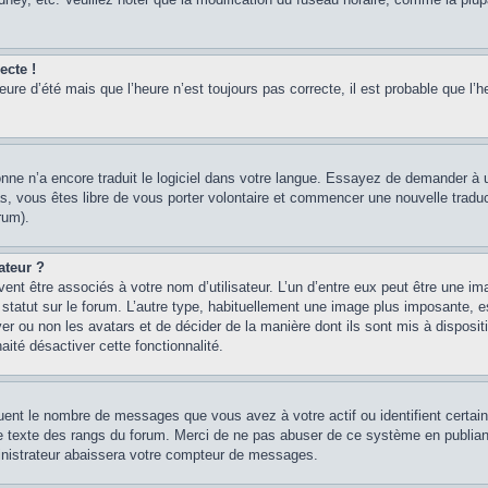
ecte !
heure d’été mais que l’heure n’est toujours pas correcte, il est probable que l’h
sonne n’a encore traduit le logiciel dans votre langue. Essayez de demander à un
, vous êtes libre de vous porter volontaire et commencer une nouvelle traducti
rum).
ateur ?
ent être associés à votre nom d’utilisateur. L’un d’entre eux peut être une im
 statut sur le forum. L’autre type, habituellement une image plus imposante, 
iver ou non les avatars et de décider de la manière dont ils sont mis à disposi
aité désactiver cette fonctionnalité.
quent le nombre de messages que vous avez à votre actif ou identifient certai
 le texte des rangs du forum. Merci de ne pas abuser de ce système en publian
inistrateur abaissera votre compteur de messages.