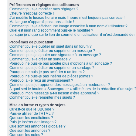
Préférences et réglages des utilisateurs
Comment puis-je modifier mes réglages ?
L’heure n’est pas correcte !
J’ai modifié le fuseau horaire mais l’heure n’est toujours pas correcte !
Ma langue n’apparaît pas dans la liste !
Comment puis-je afficher une image associée à mon nom d’utilisateur ?
Quel est mon rang et comment puis-je le modifier ?
Lorsque je clique sur le lien de courriel d’un utilisateur, il m’est demandé de
Problèmes de publication
Comment puis-je publier un sujet dans un forum ?
Comment puis-je éditer ou supprimer un message ?
Comment puis-je ajouter une signature à un message ?
Comment puis-je créer un sondage ?
Pourquoi ne puis-je pas ajouter plus d’options à un sondage ?
Comment puis-je éditer ou supprimer un sondage ?
Pourquoi ne puis-je pas accéder à un forum ?
Pourquoi ne puis-je pas insérer de pièces jointes ?
Pourquoi ai-je reçu un avertissement ?
Comment puis-je rapporter des messages à un modérateur ?
À quoi sert le bouton « Sauvegarder » affiché lors de la rédaction d’un sujet 
Pourquoi mon message a-t-il besoin d’être approuvé ?
Comment puis-je remonter mes sujets ?
Mise en forme et types de sujets
Qu’est-ce que le BBCode ?
Puis-je utiliser de l’HTML ?
Que sont les émoticônes ?
Puis-je insérer des images ?
Que sont les annonces globales ?
Que sont les annonces ?
Que sont les notes ?