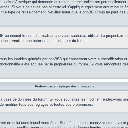
ts-Unis d’Amérique qui demande aux sites internet collectant potentiellement
rnés. Si vous ne savez pas si cette loi s’applique également aux mineurs âg
nir ce type de renseignement. Veuillez noter que le phpBB Group ne peut pas v
e IP ou interdit le nom d’utilisateur que vous souhaitez utiliser. Le propriétair
ations, veuillez contacter un administrateur du forum.
 tous les cookies générés par phpBB3 qui conservent votre authentification 
e fonctionnalité a été activée par le propriétaire du forum. Si vous rencontrez
Préférences et réglages des utilisateurs
la base de données du forum. Si vous souhaitez les modifier, rendez-vous sur v
 modifier tous vos réglages et toutes vos préférences.
érent de celui dans lequel vous êtes. Si tel était le cas, rendez-vous sur votre 
y, etc. Veuillez noter que la modification du fuseau horaire, comme la plupar