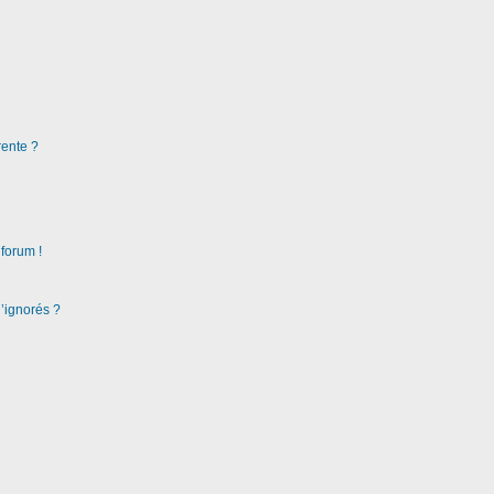
rente ?
 forum !
d’ignorés ?