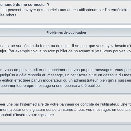
st demandé de me connecter ?
nscrits peuvent envoyer des courriels aux autres utilisateurs par l’intermédiair
es robots.
Problèmes de publication
uat situé sur l’écran du forum ou du sujet. Il se peut que vous ayez besoin d
 sujet. Par exemple : vous pouvez publier de nouveaux sujets, vous pouvez vo
m, vous ne pouvez éditer ou supprimer que vos propres messages. Vous pouve
i quelqu’un a déjà répondu au message, un petit texte situé en dessous du me
’une édition effectuée par un modérateur ou un administrateur, bien qu’ils puissen
 supprimer leur propre message si une réponse a été publiée.
er une par l’intermédiaire de votre panneau de contrôle de l’utilisateur. Une
lement ajouter une signature qui sera insérée à tous vos messages en cochant 
souhait d’insérer votre signature.