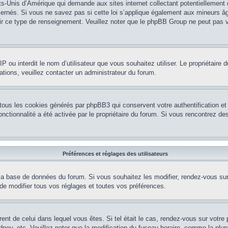
ts-Unis d’Amérique qui demande aux sites internet collectant potentiellement
rnés. Si vous ne savez pas si cette loi s’applique également aux mineurs âg
nir ce type de renseignement. Veuillez noter que le phpBB Group ne peut pas v
e IP ou interdit le nom d’utilisateur que vous souhaitez utiliser. Le propriétair
ations, veuillez contacter un administrateur du forum.
 tous les cookies générés par phpBB3 qui conservent votre authentification 
e fonctionnalité a été activée par le propriétaire du forum. Si vous rencontrez
Préférences et réglages des utilisateurs
la base de données du forum. Si vous souhaitez les modifier, rendez-vous sur v
 modifier tous vos réglages et toutes vos préférences.
érent de celui dans lequel vous êtes. Si tel était le cas, rendez-vous sur votre 
y, etc. Veuillez noter que la modification du fuseau horaire, comme la plupar