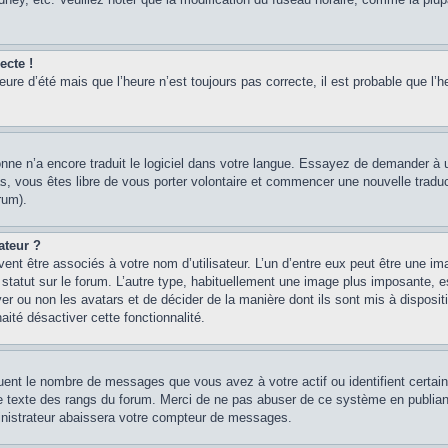
ecte !
heure d’été mais que l’heure n’est toujours pas correcte, il est probable que l’h
sonne n’a encore traduit le logiciel dans votre langue. Essayez de demander à un
, vous êtes libre de vous porter volontaire et commencer une nouvelle traducti
rum).
ateur ?
ent être associés à votre nom d’utilisateur. L’un d’entre eux peut être une im
 statut sur le forum. L’autre type, habituellement une image plus imposante, 
iver ou non les avatars et de décider de la manière dont ils sont mis à disposi
aité désactiver cette fonctionnalité.
quent le nombre de messages que vous avez à votre actif ou identifient certai
 le texte des rangs du forum. Merci de ne pas abuser de ce système en publian
inistrateur abaissera votre compteur de messages.