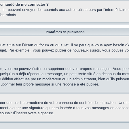
st demandé de me connecter ?
nscrits peuvent envoyer des courriels aux autres utilisateurs par l’intermédiair
es robots.
Problèmes de publication
uat situé sur l’écran du forum ou du sujet. Il se peut que vous ayez besoin d
 sujet. Par exemple : vous pouvez publier de nouveaux sujets, vous pouvez vo
m, vous ne pouvez éditer ou supprimer que vos propres messages. Vous pouve
i quelqu’un a déjà répondu au message, un petit texte situé en dessous du me
’une édition effectuée par un modérateur ou un administrateur, bien qu’ils puissen
 supprimer leur propre message si une réponse a été publiée.
er une par l’intermédiaire de votre panneau de contrôle de l’utilisateur. Une
lement ajouter une signature qui sera insérée à tous vos messages en cochant 
souhait d’insérer votre signature.