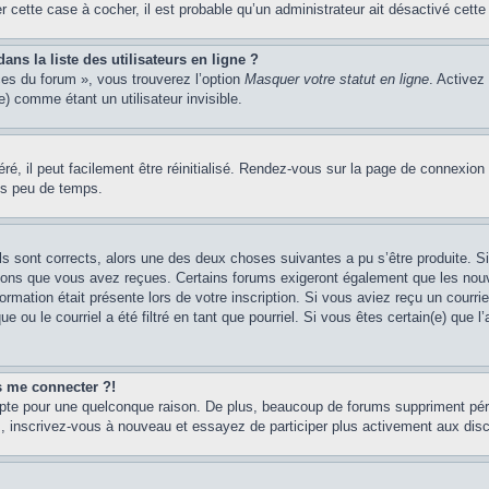
er cette case à cocher, il est probable qu’un administrateur ait désactivé cette 
s la liste des utilisateurs en ligne ?
ces du forum », vous trouverez l’option
Masquer votre statut en ligne
. Activez
 comme étant un utilisateur invisible.
é, il peut facilement être réinitialisé. Rendez-vous sur la page de connexion
ns peu de temps.
ils sont corrects, alors une des deux choses suivantes a pu s’être produite. 
tions que vous avez reçues. Certains forums exigeront également que les nouve
ormation était présente lors de votre inscription. Si vous aviez reçu un courri
ou le courriel a été filtré en tant que pourriel. Si vous êtes certain(e) que l
us me connecter ?!
mpte pour une quelconque raison. De plus, beaucoup de forums suppriment pério
cas, inscrivez-vous à nouveau et essayez de participer plus activement aux dis