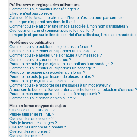
Préférences et réglages des utilisateurs
Comment puis-je modifier mes réglages ?
L’heure n’est pas correcte !
J’ai modifié le fuseau horaire mais l’heure n’est toujours pas correcte !
Ma langue n’apparaît pas dans la liste !
Comment puis-je afficher une image associée à mon nom d’utilisateur ?
Quel est mon rang et comment puis-je le modifier ?
Lorsque je clique sur le lien de courriel d’un utilisateur, il m’est demandé de
Problèmes de publication
Comment puis-je publier un sujet dans un forum ?
Comment puis-je éditer ou supprimer un message ?
Comment puis-je ajouter une signature à un message ?
Comment puis-je créer un sondage ?
Pourquoi ne puis-je pas ajouter plus d’options à un sondage ?
Comment puis-je éditer ou supprimer un sondage ?
Pourquoi ne puis-je pas accéder à un forum ?
Pourquoi ne puis-je pas insérer de pièces jointes ?
Pourquoi ai-je reçu un avertissement ?
Comment puis-je rapporter des messages à un modérateur ?
À quoi sert le bouton « Sauvegarder » affiché lors de la rédaction d’un sujet 
Pourquoi mon message a-t-il besoin d’être approuvé ?
Comment puis-je remonter mes sujets ?
Mise en forme et types de sujets
Qu’est-ce que le BBCode ?
Puis-je utiliser de l’HTML ?
Que sont les émoticônes ?
Puis-je insérer des images ?
Que sont les annonces globales ?
Que sont les annonces ?
Que sont les notes ?