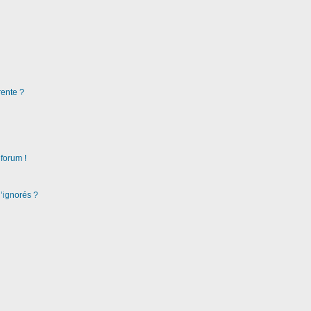
rente ?
 forum !
d’ignorés ?