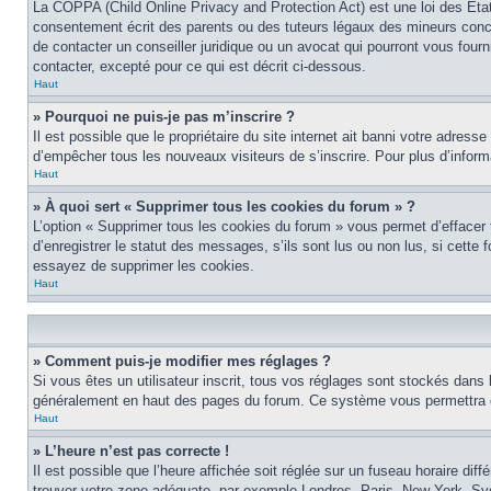
La COPPA (Child Online Privacy and Protection Act) est une loi des Éta
consentement écrit des parents ou des tuteurs légaux des mineurs conce
de contacter un conseiller juridique ou un avocat qui pourront vous four
contacter, excepté pour ce qui est décrit ci-dessous.
Haut
» Pourquoi ne puis-je pas m’inscrire ?
Il est possible que le propriétaire du site internet ait banni votre adress
d’empêcher tous les nouveaux visiteurs de s’inscrire. Pour plus d’inform
Haut
» À quoi sert « Supprimer tous les cookies du forum » ?
L’option « Supprimer tous les cookies du forum » vous permet d’effacer
d’enregistrer le statut des messages, s’ils sont lus ou non lus, si cett
essayez de supprimer les cookies.
Haut
» Comment puis-je modifier mes réglages ?
Si vous êtes un utilisateur inscrit, tous vos réglages sont stockés dans 
généralement en haut des pages du forum. Ce système vous permettra de
Haut
» L’heure n’est pas correcte !
Il est possible que l’heure affichée soit réglée sur un fuseau horaire diff
trouver votre zone adéquate, par exemple Londres, Paris, New York, Sydne