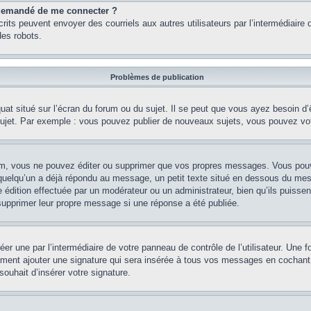
st demandé de me connecter ?
nscrits peuvent envoyer des courriels aux autres utilisateurs par l’intermédiair
es robots.
Problèmes de publication
uat situé sur l’écran du forum ou du sujet. Il se peut que vous ayez besoin d
 sujet. Par exemple : vous pouvez publier de nouveaux sujets, vous pouvez vo
m, vous ne pouvez éditer ou supprimer que vos propres messages. Vous pouve
i quelqu’un a déjà répondu au message, un petit texte situé en dessous du me
’une édition effectuée par un modérateur ou un administrateur, bien qu’ils puissen
 supprimer leur propre message si une réponse a été publiée.
er une par l’intermédiaire de votre panneau de contrôle de l’utilisateur. Une
lement ajouter une signature qui sera insérée à tous vos messages en cochant 
souhait d’insérer votre signature.