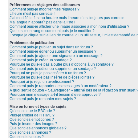
Préférences et réglages des utilisateurs
Comment puis-je modifier mes réglages ?
L’heure n’est pas correcte !
J’ai modifié le fuseau horaire mais l’heure n’est toujours pas correcte !
Ma langue n’apparaît pas dans la liste !
Comment puis-je afficher une image associée à mon nom d’utilisateur ?
Quel est mon rang et comment puis-je le modifier ?
Lorsque je clique sur le lien de courriel d’un utilisateur, il m’est demandé de
Problèmes de publication
Comment puis-je publier un sujet dans un forum ?
Comment puis-je éditer ou supprimer un message ?
Comment puis-je ajouter une signature à un message ?
Comment puis-je créer un sondage ?
Pourquoi ne puis-je pas ajouter plus d’options à un sondage ?
Comment puis-je éditer ou supprimer un sondage ?
Pourquoi ne puis-je pas accéder à un forum ?
Pourquoi ne puis-je pas insérer de pièces jointes ?
Pourquoi ai-je reçu un avertissement ?
Comment puis-je rapporter des messages à un modérateur ?
À quoi sert le bouton « Sauvegarder » affiché lors de la rédaction d’un sujet 
Pourquoi mon message a-t-il besoin d’être approuvé ?
Comment puis-je remonter mes sujets ?
Mise en forme et types de sujets
Qu’est-ce que le BBCode ?
Puis-je utiliser de l’HTML ?
Que sont les émoticônes ?
Puis-je insérer des images ?
Que sont les annonces globales ?
Que sont les annonces ?
Que sont les notes ?