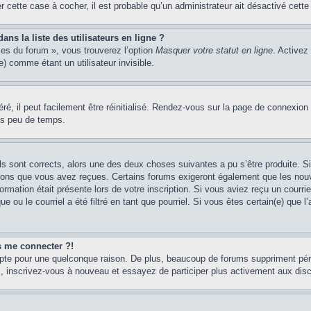
er cette case à cocher, il est probable qu’un administrateur ait désactivé cette 
s la liste des utilisateurs en ligne ?
ces du forum », vous trouverez l’option
Masquer votre statut en ligne
. Activez
 comme étant un utilisateur invisible.
é, il peut facilement être réinitialisé. Rendez-vous sur la page de connexion
ns peu de temps.
ils sont corrects, alors une des deux choses suivantes a pu s’être produite. 
tions que vous avez reçues. Certains forums exigeront également que les nouve
ormation était présente lors de votre inscription. Si vous aviez reçu un courri
ou le courriel a été filtré en tant que pourriel. Si vous êtes certain(e) que l
us me connecter ?!
mpte pour une quelconque raison. De plus, beaucoup de forums suppriment pério
cas, inscrivez-vous à nouveau et essayez de participer plus activement aux dis