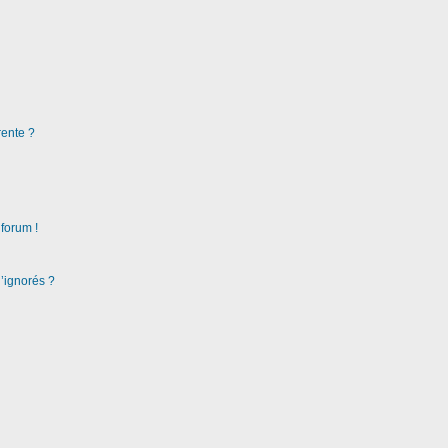
rente ?
 forum !
d’ignorés ?