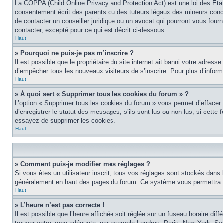
La COPPA (Child Online Privacy and Protection Act) est une loi des Éta
consentement écrit des parents ou des tuteurs légaux des mineurs conce
de contacter un conseiller juridique ou un avocat qui pourront vous four
contacter, excepté pour ce qui est décrit ci-dessous.
Haut
» Pourquoi ne puis-je pas m’inscrire ?
Il est possible que le propriétaire du site internet ait banni votre adress
d’empêcher tous les nouveaux visiteurs de s’inscrire. Pour plus d’inform
Haut
» À quoi sert « Supprimer tous les cookies du forum » ?
L’option « Supprimer tous les cookies du forum » vous permet d’effacer
d’enregistrer le statut des messages, s’ils sont lus ou non lus, si cett
essayez de supprimer les cookies.
Haut
» Comment puis-je modifier mes réglages ?
Si vous êtes un utilisateur inscrit, tous vos réglages sont stockés dans 
généralement en haut des pages du forum. Ce système vous permettra de
Haut
» L’heure n’est pas correcte !
Il est possible que l’heure affichée soit réglée sur un fuseau horaire diff
trouver votre zone adéquate, par exemple Londres, Paris, New York, Sydne