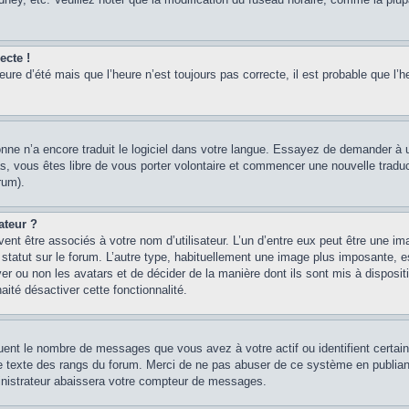
ecte !
heure d’été mais que l’heure n’est toujours pas correcte, il est probable que l’h
sonne n’a encore traduit le logiciel dans votre langue. Essayez de demander à un
, vous êtes libre de vous porter volontaire et commencer une nouvelle traducti
rum).
ateur ?
ent être associés à votre nom d’utilisateur. L’un d’entre eux peut être une im
 statut sur le forum. L’autre type, habituellement une image plus imposante, 
iver ou non les avatars et de décider de la manière dont ils sont mis à disposi
aité désactiver cette fonctionnalité.
quent le nombre de messages que vous avez à votre actif ou identifient certai
 le texte des rangs du forum. Merci de ne pas abuser de ce système en publian
inistrateur abaissera votre compteur de messages.