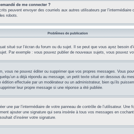
st demandé de me connecter ?
nscrits peuvent envoyer des courriels aux autres utilisateurs par l’intermédiair
es robots.
Problèmes de publication
uat situé sur l’écran du forum ou du sujet. Il se peut que vous ayez besoin d
 sujet. Par exemple : vous pouvez publier de nouveaux sujets, vous pouvez vo
m, vous ne pouvez éditer ou supprimer que vos propres messages. Vous pouve
i quelqu’un a déjà répondu au message, un petit texte situé en dessous du me
’une édition effectuée par un modérateur ou un administrateur, bien qu’ils puissen
 supprimer leur propre message si une réponse a été publiée.
er une par l’intermédiaire de votre panneau de contrôle de l’utilisateur. Une
lement ajouter une signature qui sera insérée à tous vos messages en cochant 
souhait d’insérer votre signature.