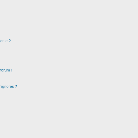
rente ?
 forum !
d’ignorés ?