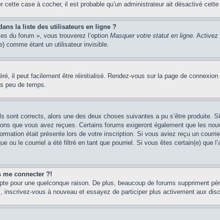
er cette case à cocher, il est probable qu’un administrateur ait désactivé cette 
s la liste des utilisateurs en ligne ?
ces du forum », vous trouverez l’option
Masquer votre statut en ligne
. Activez
 comme étant un utilisateur invisible.
é, il peut facilement être réinitialisé. Rendez-vous sur la page de connexion
ns peu de temps.
ils sont corrects, alors une des deux choses suivantes a pu s’être produite. 
tions que vous avez reçues. Certains forums exigeront également que les nouve
ormation était présente lors de votre inscription. Si vous aviez reçu un courri
ou le courriel a été filtré en tant que pourriel. Si vous êtes certain(e) que l
us me connecter ?!
mpte pour une quelconque raison. De plus, beaucoup de forums suppriment pério
cas, inscrivez-vous à nouveau et essayez de participer plus activement aux dis