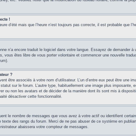
ecte !
heure d’été mais que l’heure n’est toujours pas correcte, il est probable que l’h
sonne n’a encore traduit le logiciel dans votre langue. Essayez de demander à un
, vous êtes libre de vous porter volontaire et commencer une nouvelle traducti
rum).
ateur ?
ent être associés à votre nom d’utilisateur. L’un d’entre eux peut être une im
 statut sur le forum. L’autre type, habituellement une image plus imposante, 
iver ou non les avatars et de décider de la manière dont ils sont mis à disposi
aité désactiver cette fonctionnalité.
quent le nombre de messages que vous avez à votre actif ou identifient certai
 le texte des rangs du forum. Merci de ne pas abuser de ce système en publian
inistrateur abaissera votre compteur de messages.