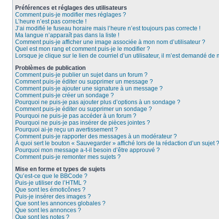
Préférences et réglages des utilisateurs
Comment puis-je modifier mes réglages ?
L’heure n’est pas correcte !
J’ai modifié le fuseau horaire mais l’heure n’est toujours pas correcte !
Ma langue n’apparaît pas dans la liste !
Comment puis-je afficher une image associée à mon nom d’utilisateur ?
Quel est mon rang et comment puis-je le modifier ?
Lorsque je clique sur le lien de courriel d’un utilisateur, il m’est demandé de
Problèmes de publication
Comment puis-je publier un sujet dans un forum ?
Comment puis-je éditer ou supprimer un message ?
Comment puis-je ajouter une signature à un message ?
Comment puis-je créer un sondage ?
Pourquoi ne puis-je pas ajouter plus d’options à un sondage ?
Comment puis-je éditer ou supprimer un sondage ?
Pourquoi ne puis-je pas accéder à un forum ?
Pourquoi ne puis-je pas insérer de pièces jointes ?
Pourquoi ai-je reçu un avertissement ?
Comment puis-je rapporter des messages à un modérateur ?
À quoi sert le bouton « Sauvegarder » affiché lors de la rédaction d’un sujet 
Pourquoi mon message a-t-il besoin d’être approuvé ?
Comment puis-je remonter mes sujets ?
Mise en forme et types de sujets
Qu’est-ce que le BBCode ?
Puis-je utiliser de l’HTML ?
Que sont les émoticônes ?
Puis-je insérer des images ?
Que sont les annonces globales ?
Que sont les annonces ?
Que sont les notes ?