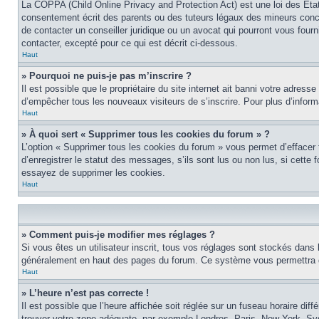
La COPPA (Child Online Privacy and Protection Act) est une loi des Éta
consentement écrit des parents ou des tuteurs légaux des mineurs conce
de contacter un conseiller juridique ou un avocat qui pourront vous four
contacter, excepté pour ce qui est décrit ci-dessous.
Haut
» Pourquoi ne puis-je pas m’inscrire ?
Il est possible que le propriétaire du site internet ait banni votre adress
d’empêcher tous les nouveaux visiteurs de s’inscrire. Pour plus d’inform
Haut
» À quoi sert « Supprimer tous les cookies du forum » ?
L’option « Supprimer tous les cookies du forum » vous permet d’effacer
d’enregistrer le statut des messages, s’ils sont lus ou non lus, si cett
essayez de supprimer les cookies.
Haut
» Comment puis-je modifier mes réglages ?
Si vous êtes un utilisateur inscrit, tous vos réglages sont stockés dans 
généralement en haut des pages du forum. Ce système vous permettra de
Haut
» L’heure n’est pas correcte !
Il est possible que l’heure affichée soit réglée sur un fuseau horaire diff
trouver votre zone adéquate, par exemple Londres, Paris, New York, Sydne