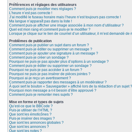
Préférences et réglages des utilisateurs
Comment puis-je modifier mes réglages ?
L’heure n’est pas correcte !
J’ai modifié le fuseau horaire mais l’heure n’est toujours pas correcte !
Ma langue n’apparaît pas dans la liste !
Comment puis-je afficher une image associée à mon nom d’utilisateur ?
Quel est mon rang et comment puis-je le modifier ?
Lorsque je clique sur le lien de courriel d’un utilisateur, il m’est demandé de
Problèmes de publication
Comment puis-je publier un sujet dans un forum ?
Comment puis-je éditer ou supprimer un message ?
Comment puis-je ajouter une signature à un message ?
Comment puis-je créer un sondage ?
Pourquoi ne puis-je pas ajouter plus d’options à un sondage ?
Comment puis-je éditer ou supprimer un sondage ?
Pourquoi ne puis-je pas accéder à un forum ?
Pourquoi ne puis-je pas insérer de pièces jointes ?
Pourquoi ai-je reçu un avertissement ?
Comment puis-je rapporter des messages à un modérateur ?
À quoi sert le bouton « Sauvegarder » affiché lors de la rédaction d’un sujet 
Pourquoi mon message a-t-il besoin d’être approuvé ?
Comment puis-je remonter mes sujets ?
Mise en forme et types de sujets
Qu’est-ce que le BBCode ?
Puis-je utiliser de l’HTML ?
Que sont les émoticônes ?
Puis-je insérer des images ?
Que sont les annonces globales ?
Que sont les annonces ?
Que sont les notes ?