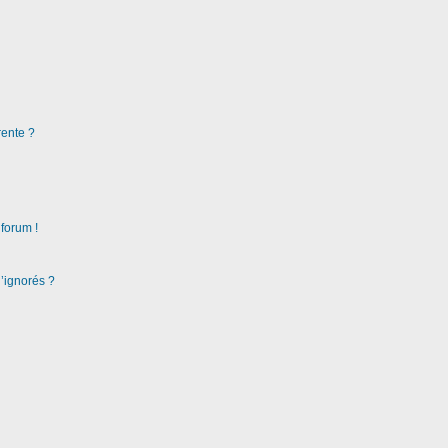
rente ?
 forum !
d’ignorés ?