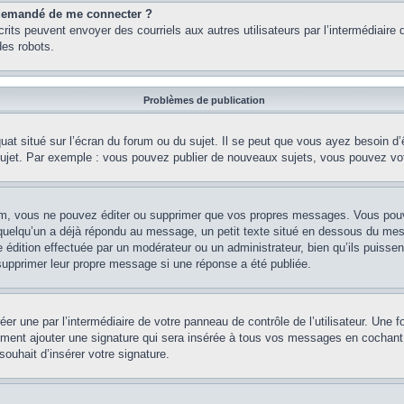
st demandé de me connecter ?
nscrits peuvent envoyer des courriels aux autres utilisateurs par l’intermédiair
es robots.
Problèmes de publication
uat situé sur l’écran du forum ou du sujet. Il se peut que vous ayez besoin d
 sujet. Par exemple : vous pouvez publier de nouveaux sujets, vous pouvez vo
m, vous ne pouvez éditer ou supprimer que vos propres messages. Vous pouve
i quelqu’un a déjà répondu au message, un petit texte situé en dessous du me
’une édition effectuée par un modérateur ou un administrateur, bien qu’ils puissen
 supprimer leur propre message si une réponse a été publiée.
er une par l’intermédiaire de votre panneau de contrôle de l’utilisateur. Une
lement ajouter une signature qui sera insérée à tous vos messages en cochant 
souhait d’insérer votre signature.