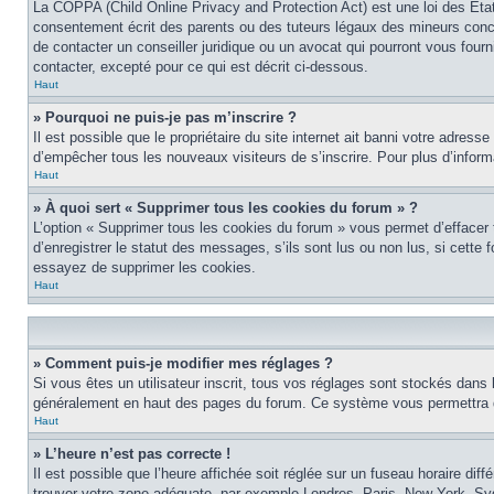
La COPPA (Child Online Privacy and Protection Act) est une loi des Éta
consentement écrit des parents ou des tuteurs légaux des mineurs conce
de contacter un conseiller juridique ou un avocat qui pourront vous four
contacter, excepté pour ce qui est décrit ci-dessous.
Haut
» Pourquoi ne puis-je pas m’inscrire ?
Il est possible que le propriétaire du site internet ait banni votre adress
d’empêcher tous les nouveaux visiteurs de s’inscrire. Pour plus d’inform
Haut
» À quoi sert « Supprimer tous les cookies du forum » ?
L’option « Supprimer tous les cookies du forum » vous permet d’effacer
d’enregistrer le statut des messages, s’ils sont lus ou non lus, si cett
essayez de supprimer les cookies.
Haut
» Comment puis-je modifier mes réglages ?
Si vous êtes un utilisateur inscrit, tous vos réglages sont stockés dans 
généralement en haut des pages du forum. Ce système vous permettra de
Haut
» L’heure n’est pas correcte !
Il est possible que l’heure affichée soit réglée sur un fuseau horaire diff
trouver votre zone adéquate, par exemple Londres, Paris, New York, Sydne