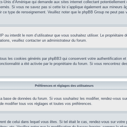
ts-Unis d’Amérique qui demande aux sites internet collectant potentiellement
rnés. Si vous ne savez pas si cette loi s’applique également aux mineurs âg
nir ce type de renseignement. Veuillez noter que le phpBB Group ne peut pas v
e IP ou interdit le nom d’utilisateur que vous souhaitez utiliser. Le propriétair
ations, veuillez contacter un administrateur du forum.
 tous les cookies générés par phpBB3 qui conservent votre authentification 
e fonctionnalité a été activée par le propriétaire du forum. Si vous rencontrez
Préférences et réglages des utilisateurs
la base de données du forum. Si vous souhaitez les modifier, rendez-vous sur v
 modifier tous vos réglages et toutes vos préférences.
érent de celui dans lequel vous êtes. Si tel était le cas, rendez-vous sur votre 
y, etc. Veuillez noter que la modification du fuseau horaire, comme la plupar