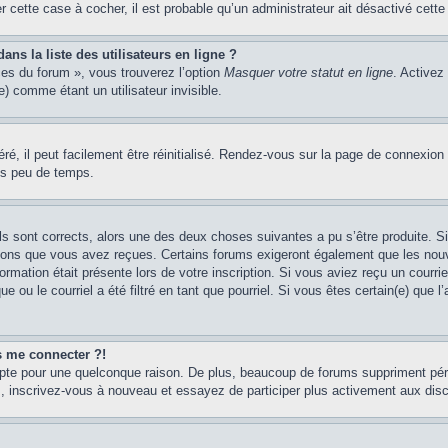
er cette case à cocher, il est probable qu’un administrateur ait désactivé cette 
s la liste des utilisateurs en ligne ?
ces du forum », vous trouverez l’option
Masquer votre statut en ligne
. Activez
 comme étant un utilisateur invisible.
é, il peut facilement être réinitialisé. Rendez-vous sur la page de connexion
ns peu de temps.
ils sont corrects, alors une des deux choses suivantes a pu s’être produite. 
tions que vous avez reçues. Certains forums exigeront également que les nouve
ormation était présente lors de votre inscription. Si vous aviez reçu un courri
ou le courriel a été filtré en tant que pourriel. Si vous êtes certain(e) que l
us me connecter ?!
mpte pour une quelconque raison. De plus, beaucoup de forums suppriment pério
cas, inscrivez-vous à nouveau et essayez de participer plus activement aux dis