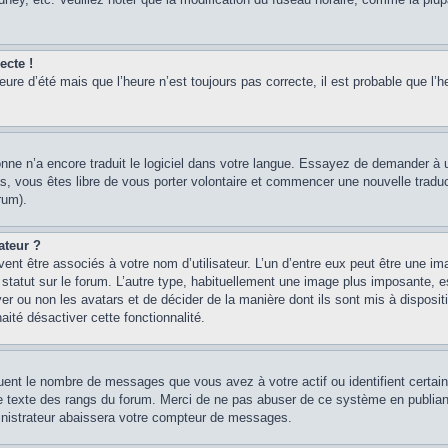
ecte !
heure d’été mais que l’heure n’est toujours pas correcte, il est probable que l’h
sonne n’a encore traduit le logiciel dans votre langue. Essayez de demander à un
, vous êtes libre de vous porter volontaire et commencer une nouvelle traducti
rum).
ateur ?
ent être associés à votre nom d’utilisateur. L’un d’entre eux peut être une im
 statut sur le forum. L’autre type, habituellement une image plus imposante, 
iver ou non les avatars et de décider de la manière dont ils sont mis à disposi
aité désactiver cette fonctionnalité.
quent le nombre de messages que vous avez à votre actif ou identifient certai
 le texte des rangs du forum. Merci de ne pas abuser de ce système en publian
inistrateur abaissera votre compteur de messages.