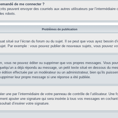
st demandé de me connecter ?
nscrits peuvent envoyer des courriels aux autres utilisateurs par l’intermédiair
es robots.
Problèmes de publication
uat situé sur l’écran du forum ou du sujet. Il se peut que vous ayez besoin d
 sujet. Par exemple : vous pouvez publier de nouveaux sujets, vous pouvez vo
m, vous ne pouvez éditer ou supprimer que vos propres messages. Vous pouve
i quelqu’un a déjà répondu au message, un petit texte situé en dessous du me
’une édition effectuée par un modérateur ou un administrateur, bien qu’ils puissen
 supprimer leur propre message si une réponse a été publiée.
er une par l’intermédiaire de votre panneau de contrôle de l’utilisateur. Une
lement ajouter une signature qui sera insérée à tous vos messages en cochant 
souhait d’insérer votre signature.