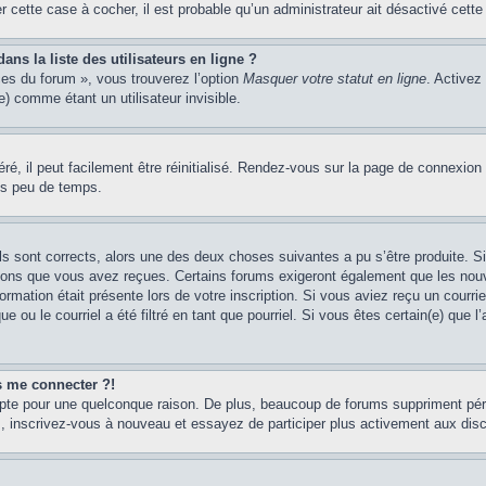
er cette case à cocher, il est probable qu’un administrateur ait désactivé cette 
s la liste des utilisateurs en ligne ?
ces du forum », vous trouverez l’option
Masquer votre statut en ligne
. Activez
 comme étant un utilisateur invisible.
é, il peut facilement être réinitialisé. Rendez-vous sur la page de connexion
ns peu de temps.
ils sont corrects, alors une des deux choses suivantes a pu s’être produite. 
tions que vous avez reçues. Certains forums exigeront également que les nouve
ormation était présente lors de votre inscription. Si vous aviez reçu un courri
ou le courriel a été filtré en tant que pourriel. Si vous êtes certain(e) que l
us me connecter ?!
mpte pour une quelconque raison. De plus, beaucoup de forums suppriment pério
cas, inscrivez-vous à nouveau et essayez de participer plus activement aux dis