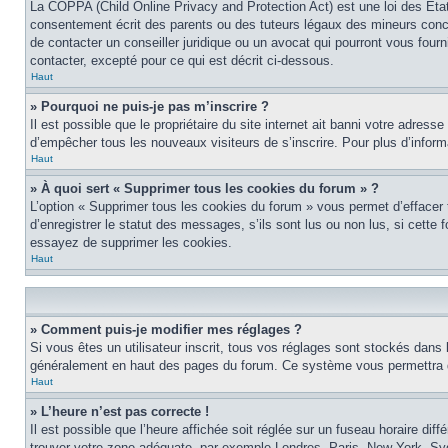
La COPPA (Child Online Privacy and Protection Act) est une loi des Éta
consentement écrit des parents ou des tuteurs légaux des mineurs conce
de contacter un conseiller juridique ou un avocat qui pourront vous four
contacter, excepté pour ce qui est décrit ci-dessous.
Haut
» Pourquoi ne puis-je pas m’inscrire ?
Il est possible que le propriétaire du site internet ait banni votre adress
d’empêcher tous les nouveaux visiteurs de s’inscrire. Pour plus d’inform
Haut
» À quoi sert « Supprimer tous les cookies du forum » ?
L’option « Supprimer tous les cookies du forum » vous permet d’effacer
d’enregistrer le statut des messages, s’ils sont lus ou non lus, si cett
essayez de supprimer les cookies.
Haut
» Comment puis-je modifier mes réglages ?
Si vous êtes un utilisateur inscrit, tous vos réglages sont stockés dans 
généralement en haut des pages du forum. Ce système vous permettra de
Haut
» L’heure n’est pas correcte !
Il est possible que l’heure affichée soit réglée sur un fuseau horaire diff
trouver votre zone adéquate, par exemple Londres, Paris, New York, Sydne