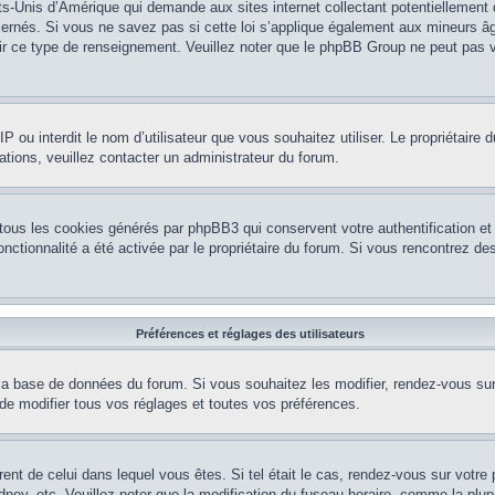
ts-Unis d’Amérique qui demande aux sites internet collectant potentiellement
rnés. Si vous ne savez pas si cette loi s’applique également aux mineurs âg
nir ce type de renseignement. Veuillez noter que le phpBB Group ne peut pas v
e IP ou interdit le nom d’utilisateur que vous souhaitez utiliser. Le propriétair
ations, veuillez contacter un administrateur du forum.
 tous les cookies générés par phpBB3 qui conservent votre authentification 
e fonctionnalité a été activée par le propriétaire du forum. Si vous rencontrez
Préférences et réglages des utilisateurs
la base de données du forum. Si vous souhaitez les modifier, rendez-vous sur v
 modifier tous vos réglages et toutes vos préférences.
érent de celui dans lequel vous êtes. Si tel était le cas, rendez-vous sur votre 
y, etc. Veuillez noter que la modification du fuseau horaire, comme la plupar