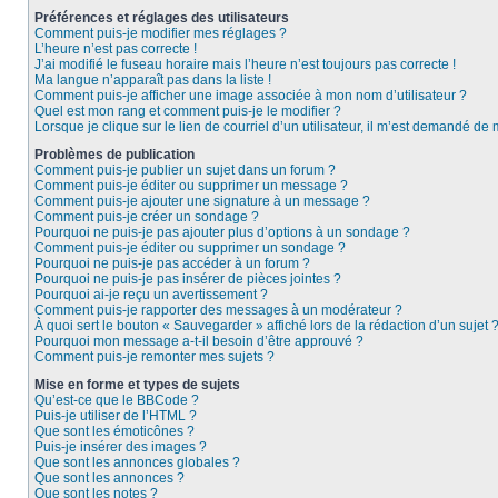
Préférences et réglages des utilisateurs
Comment puis-je modifier mes réglages ?
L’heure n’est pas correcte !
J’ai modifié le fuseau horaire mais l’heure n’est toujours pas correcte !
Ma langue n’apparaît pas dans la liste !
Comment puis-je afficher une image associée à mon nom d’utilisateur ?
Quel est mon rang et comment puis-je le modifier ?
Lorsque je clique sur le lien de courriel d’un utilisateur, il m’est demandé de
Problèmes de publication
Comment puis-je publier un sujet dans un forum ?
Comment puis-je éditer ou supprimer un message ?
Comment puis-je ajouter une signature à un message ?
Comment puis-je créer un sondage ?
Pourquoi ne puis-je pas ajouter plus d’options à un sondage ?
Comment puis-je éditer ou supprimer un sondage ?
Pourquoi ne puis-je pas accéder à un forum ?
Pourquoi ne puis-je pas insérer de pièces jointes ?
Pourquoi ai-je reçu un avertissement ?
Comment puis-je rapporter des messages à un modérateur ?
À quoi sert le bouton « Sauvegarder » affiché lors de la rédaction d’un sujet 
Pourquoi mon message a-t-il besoin d’être approuvé ?
Comment puis-je remonter mes sujets ?
Mise en forme et types de sujets
Qu’est-ce que le BBCode ?
Puis-je utiliser de l’HTML ?
Que sont les émoticônes ?
Puis-je insérer des images ?
Que sont les annonces globales ?
Que sont les annonces ?
Que sont les notes ?