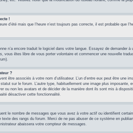
ecte !
heure d’été mais que l’heure n’est toujours pas correcte, il est probable que l’h
sonne n’a encore traduit le logiciel dans votre langue. Essayez de demander à un
, vous êtes libre de vous porter volontaire et commencer une nouvelle traducti
rum).
ateur ?
ent être associés à votre nom d’utilisateur. L’un d’entre eux peut être une im
 statut sur le forum. L’autre type, habituellement une image plus imposante, 
iver ou non les avatars et de décider de la manière dont ils sont mis à disposi
aité désactiver cette fonctionnalité.
quent le nombre de messages que vous avez à votre actif ou identifient certai
 le texte des rangs du forum. Merci de ne pas abuser de ce système en publian
inistrateur abaissera votre compteur de messages.