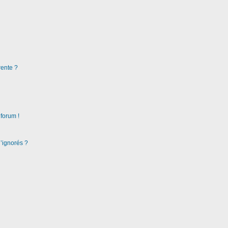
rente ?
 forum !
d’ignorés ?