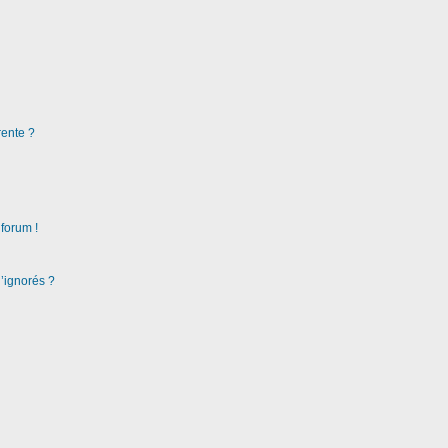
rente ?
 forum !
d’ignorés ?