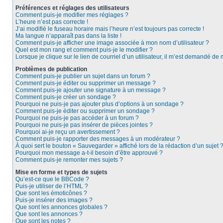
Préférences et réglages des utilisateurs
Comment puis-je modifier mes réglages ?
L’heure n’est pas correcte !
J’ai modifié le fuseau horaire mais l’heure n’est toujours pas correcte !
Ma langue n’apparaît pas dans la liste !
Comment puis-je afficher une image associée à mon nom d’utilisateur ?
Quel est mon rang et comment puis-je le modifier ?
Lorsque je clique sur le lien de courriel d’un utilisateur, il m’est demandé de
Problèmes de publication
Comment puis-je publier un sujet dans un forum ?
Comment puis-je éditer ou supprimer un message ?
Comment puis-je ajouter une signature à un message ?
Comment puis-je créer un sondage ?
Pourquoi ne puis-je pas ajouter plus d’options à un sondage ?
Comment puis-je éditer ou supprimer un sondage ?
Pourquoi ne puis-je pas accéder à un forum ?
Pourquoi ne puis-je pas insérer de pièces jointes ?
Pourquoi ai-je reçu un avertissement ?
Comment puis-je rapporter des messages à un modérateur ?
À quoi sert le bouton « Sauvegarder » affiché lors de la rédaction d’un sujet 
Pourquoi mon message a-t-il besoin d’être approuvé ?
Comment puis-je remonter mes sujets ?
Mise en forme et types de sujets
Qu’est-ce que le BBCode ?
Puis-je utiliser de l’HTML ?
Que sont les émoticônes ?
Puis-je insérer des images ?
Que sont les annonces globales ?
Que sont les annonces ?
Que sont les notes ?