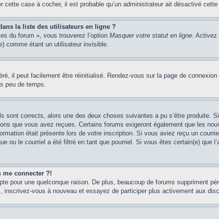
er cette case à cocher, il est probable qu’un administrateur ait désactivé cette 
s la liste des utilisateurs en ligne ?
ces du forum », vous trouverez l’option
Masquer votre statut en ligne
. Activez
 comme étant un utilisateur invisible.
é, il peut facilement être réinitialisé. Rendez-vous sur la page de connexion
ns peu de temps.
ils sont corrects, alors une des deux choses suivantes a pu s’être produite. 
tions que vous avez reçues. Certains forums exigeront également que les nouve
ormation était présente lors de votre inscription. Si vous aviez reçu un courri
ou le courriel a été filtré en tant que pourriel. Si vous êtes certain(e) que l
us me connecter ?!
mpte pour une quelconque raison. De plus, beaucoup de forums suppriment pério
cas, inscrivez-vous à nouveau et essayez de participer plus activement aux dis