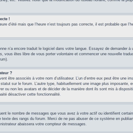
ecte !
heure d’été mais que l’heure n’est toujours pas correcte, il est probable que l’h
sonne n’a encore traduit le logiciel dans votre langue. Essayez de demander à un
, vous êtes libre de vous porter volontaire et commencer une nouvelle traducti
rum).
ateur ?
ent être associés à votre nom d’utilisateur. L’un d’entre eux peut être une im
 statut sur le forum. L’autre type, habituellement une image plus imposante, 
iver ou non les avatars et de décider de la manière dont ils sont mis à disposi
aité désactiver cette fonctionnalité.
quent le nombre de messages que vous avez à votre actif ou identifient certai
 le texte des rangs du forum. Merci de ne pas abuser de ce système en publian
inistrateur abaissera votre compteur de messages.