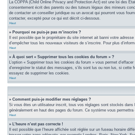
La COPPA (Child Online Privacy and Protection Act) est une loi des Éta
consentement écrit des parents ou des tuteurs légaux des mineurs conce
de contacter un conseiller juridique ou un avocat qui pourront vous four
contacter, excepté pour ce qui est décrit ci-dessous.
Haut
» Pourquoi ne puis-je pas m’inscrire ?
Il est possible que le propriétaire du site internet ait banni votre adress
d’empêcher tous les nouveaux visiteurs de s’inscrire. Pour plus d’inform
Haut
» À quoi sert « Supprimer tous les cookies du forum » ?
L’option « Supprimer tous les cookies du forum » vous permet d’effacer
d’enregistrer le statut des messages, s’ils sont lus ou non lus, si cett
essayez de supprimer les cookies.
Haut
» Comment puis-je modifier mes réglages ?
Si vous êtes un utilisateur inscrit, tous vos réglages sont stockés dans 
généralement en haut des pages du forum. Ce système vous permettra de
Haut
» L’heure n’est pas correcte !
Il est possible que l’heure affichée soit réglée sur un fuseau horaire diff
trouver votre zone adéquate, par exemple Londres, Paris, New York, Sydne