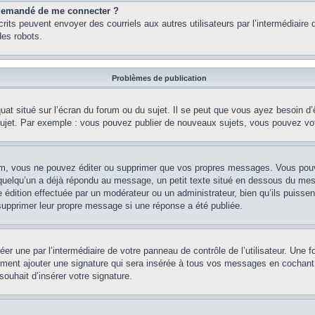
st demandé de me connecter ?
nscrits peuvent envoyer des courriels aux autres utilisateurs par l’intermédiair
es robots.
Problèmes de publication
uat situé sur l’écran du forum ou du sujet. Il se peut que vous ayez besoin d
 sujet. Par exemple : vous pouvez publier de nouveaux sujets, vous pouvez vo
m, vous ne pouvez éditer ou supprimer que vos propres messages. Vous pouve
i quelqu’un a déjà répondu au message, un petit texte situé en dessous du me
’une édition effectuée par un modérateur ou un administrateur, bien qu’ils puissen
 supprimer leur propre message si une réponse a été publiée.
er une par l’intermédiaire de votre panneau de contrôle de l’utilisateur. Une
lement ajouter une signature qui sera insérée à tous vos messages en cochant 
souhait d’insérer votre signature.