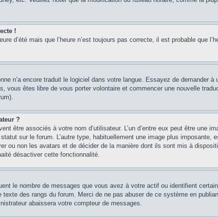
ecte !
heure d’été mais que l’heure n’est toujours pas correcte, il est probable que l’h
sonne n’a encore traduit le logiciel dans votre langue. Essayez de demander à un
, vous êtes libre de vous porter volontaire et commencer une nouvelle traducti
rum).
ateur ?
ent être associés à votre nom d’utilisateur. L’un d’entre eux peut être une im
 statut sur le forum. L’autre type, habituellement une image plus imposante, 
iver ou non les avatars et de décider de la manière dont ils sont mis à disposi
aité désactiver cette fonctionnalité.
quent le nombre de messages que vous avez à votre actif ou identifient certai
 le texte des rangs du forum. Merci de ne pas abuser de ce système en publian
inistrateur abaissera votre compteur de messages.