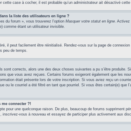
er cette case à cocher, il est probable qu’un administrateur ait désactivé cette 
s la liste des utilisateurs en ligne ?
ces du forum », vous trouverez l’option
Masquer votre statut en ligne
. Activez
 comme étant un utilisateur invisible.
é, il peut facilement être réinitialisé. Rendez-vous sur la page de connexion
ns peu de temps.
ils sont corrects, alors une des deux choses suivantes a pu s’être produite. 
tions que vous avez reçues. Certains forums exigeront également que les nouve
ormation était présente lors de votre inscription. Si vous aviez reçu un courri
ou le courriel a été filtré en tant que pourriel. Si vous êtes certain(e) que l
us me connecter ?!
mpte pour une quelconque raison. De plus, beaucoup de forums suppriment pério
cas, inscrivez-vous à nouveau et essayez de participer plus activement aux dis