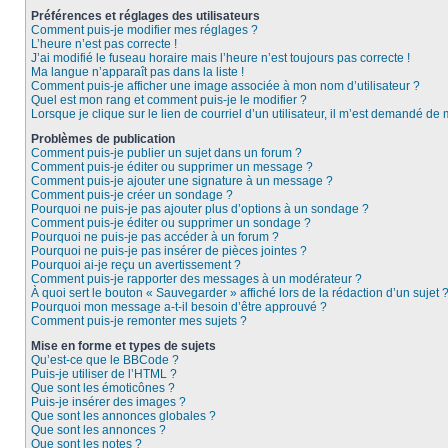
Préférences et réglages des utilisateurs
Comment puis-je modifier mes réglages ?
L’heure n’est pas correcte !
J’ai modifié le fuseau horaire mais l’heure n’est toujours pas correcte !
Ma langue n’apparaît pas dans la liste !
Comment puis-je afficher une image associée à mon nom d’utilisateur ?
Quel est mon rang et comment puis-je le modifier ?
Lorsque je clique sur le lien de courriel d’un utilisateur, il m’est demandé de
Problèmes de publication
Comment puis-je publier un sujet dans un forum ?
Comment puis-je éditer ou supprimer un message ?
Comment puis-je ajouter une signature à un message ?
Comment puis-je créer un sondage ?
Pourquoi ne puis-je pas ajouter plus d’options à un sondage ?
Comment puis-je éditer ou supprimer un sondage ?
Pourquoi ne puis-je pas accéder à un forum ?
Pourquoi ne puis-je pas insérer de pièces jointes ?
Pourquoi ai-je reçu un avertissement ?
Comment puis-je rapporter des messages à un modérateur ?
À quoi sert le bouton « Sauvegarder » affiché lors de la rédaction d’un sujet 
Pourquoi mon message a-t-il besoin d’être approuvé ?
Comment puis-je remonter mes sujets ?
Mise en forme et types de sujets
Qu’est-ce que le BBCode ?
Puis-je utiliser de l’HTML ?
Que sont les émoticônes ?
Puis-je insérer des images ?
Que sont les annonces globales ?
Que sont les annonces ?
Que sont les notes ?