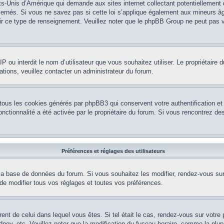
ts-Unis d’Amérique qui demande aux sites internet collectant potentiellement
rnés. Si vous ne savez pas si cette loi s’applique également aux mineurs âg
nir ce type de renseignement. Veuillez noter que le phpBB Group ne peut pas v
e IP ou interdit le nom d’utilisateur que vous souhaitez utiliser. Le propriétair
ations, veuillez contacter un administrateur du forum.
 tous les cookies générés par phpBB3 qui conservent votre authentification 
e fonctionnalité a été activée par le propriétaire du forum. Si vous rencontrez
Préférences et réglages des utilisateurs
la base de données du forum. Si vous souhaitez les modifier, rendez-vous sur v
 modifier tous vos réglages et toutes vos préférences.
érent de celui dans lequel vous êtes. Si tel était le cas, rendez-vous sur votre 
y, etc. Veuillez noter que la modification du fuseau horaire, comme la plupar