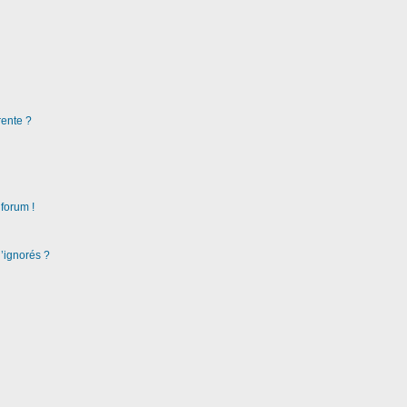
rente ?
 forum !
d’ignorés ?