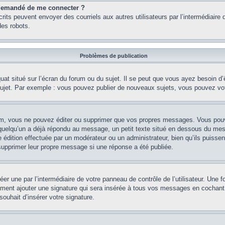
st demandé de me connecter ?
nscrits peuvent envoyer des courriels aux autres utilisateurs par l’intermédiair
es robots.
Problèmes de publication
uat situé sur l’écran du forum ou du sujet. Il se peut que vous ayez besoin d
 sujet. Par exemple : vous pouvez publier de nouveaux sujets, vous pouvez vo
m, vous ne pouvez éditer ou supprimer que vos propres messages. Vous pouve
i quelqu’un a déjà répondu au message, un petit texte situé en dessous du me
’une édition effectuée par un modérateur ou un administrateur, bien qu’ils puissen
 supprimer leur propre message si une réponse a été publiée.
er une par l’intermédiaire de votre panneau de contrôle de l’utilisateur. Une
lement ajouter une signature qui sera insérée à tous vos messages en cochant 
souhait d’insérer votre signature.