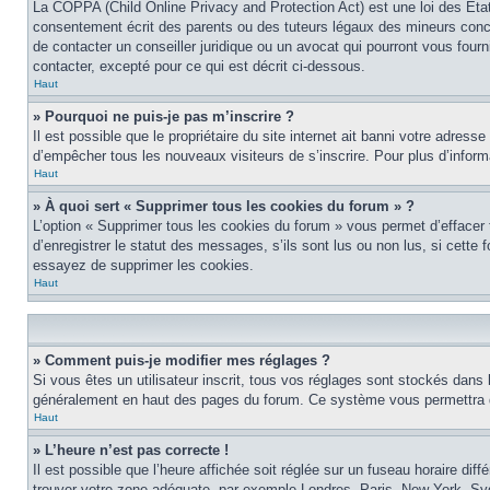
La COPPA (Child Online Privacy and Protection Act) est une loi des Éta
consentement écrit des parents ou des tuteurs légaux des mineurs conce
de contacter un conseiller juridique ou un avocat qui pourront vous four
contacter, excepté pour ce qui est décrit ci-dessous.
Haut
» Pourquoi ne puis-je pas m’inscrire ?
Il est possible que le propriétaire du site internet ait banni votre adress
d’empêcher tous les nouveaux visiteurs de s’inscrire. Pour plus d’inform
Haut
» À quoi sert « Supprimer tous les cookies du forum » ?
L’option « Supprimer tous les cookies du forum » vous permet d’effacer
d’enregistrer le statut des messages, s’ils sont lus ou non lus, si cett
essayez de supprimer les cookies.
Haut
» Comment puis-je modifier mes réglages ?
Si vous êtes un utilisateur inscrit, tous vos réglages sont stockés dans 
généralement en haut des pages du forum. Ce système vous permettra de
Haut
» L’heure n’est pas correcte !
Il est possible que l’heure affichée soit réglée sur un fuseau horaire diff
trouver votre zone adéquate, par exemple Londres, Paris, New York, Sydne