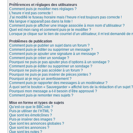
Préférences et réglages des utilisateurs
Comment puis-je modifier mes réglages ?
L’heure n’est pas correcte !
J’ai modifié le fuseau horaire mais l’heure n’est toujours pas correcte !
Ma langue n’apparaît pas dans la liste !
Comment puis-je afficher une image associée à mon nom d’utilisateur ?
Quel est mon rang et comment puis-je le modifier ?
Lorsque je clique sur le lien de courriel d’un utilisateur, il m’est demandé de
Problèmes de publication
Comment puis-je publier un sujet dans un forum ?
Comment puis-je éditer ou supprimer un message ?
Comment puis-je ajouter une signature à un message ?
Comment puis-je créer un sondage ?
Pourquoi ne puis-je pas ajouter plus d’options à un sondage ?
Comment puis-je éditer ou supprimer un sondage ?
Pourquoi ne puis-je pas accéder à un forum ?
Pourquoi ne puis-je pas insérer de pièces jointes ?
Pourquoi ai-je reçu un avertissement ?
Comment puis-je rapporter des messages à un modérateur ?
À quoi sert le bouton « Sauvegarder » affiché lors de la rédaction d’un sujet 
Pourquoi mon message a-t-il besoin d’être approuvé ?
Comment puis-je remonter mes sujets ?
Mise en forme et types de sujets
Qu’est-ce que le BBCode ?
Puis-je utiliser de l’HTML ?
Que sont les émoticônes ?
Puis-je insérer des images ?
Que sont les annonces globales ?
Que sont les annonces ?
Que sont les notes ?