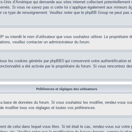
ts-Unis d’Amérique qui demande aux sites internet collectant potentiellement
rnés. Si vous ne savez pas si cette loi s’applique également aux mineurs âg
nir ce type de renseignement. Veuillez noter que le phpBB Group ne peut pas v
e IP ou interdit le nom d’utilisateur que vous souhaitez utiliser. Le propriétair
ations, veuillez contacter un administrateur du forum.
 tous les cookies générés par phpBB3 qui conservent votre authentification 
e fonctionnalité a été activée par le propriétaire du forum. Si vous rencontrez
Préférences et réglages des utilisateurs
la base de données du forum. Si vous souhaitez les modifier, rendez-vous sur v
 modifier tous vos réglages et toutes vos préférences.
érent de celui dans lequel vous êtes. Si tel était le cas, rendez-vous sur votre 
y, etc. Veuillez noter que la modification du fuseau horaire, comme la plupar