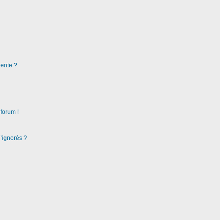
rente ?
 forum !
d’ignorés ?