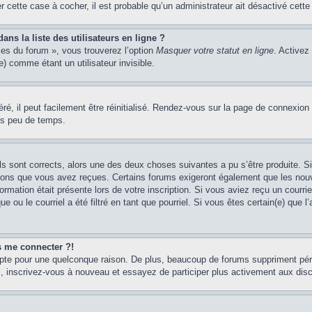
er cette case à cocher, il est probable qu’un administrateur ait désactivé cette 
s la liste des utilisateurs en ligne ?
ces du forum », vous trouverez l’option
Masquer votre statut en ligne
. Activez
 comme étant un utilisateur invisible.
é, il peut facilement être réinitialisé. Rendez-vous sur la page de connexion
ns peu de temps.
ils sont corrects, alors une des deux choses suivantes a pu s’être produite. 
tions que vous avez reçues. Certains forums exigeront également que les nouve
ormation était présente lors de votre inscription. Si vous aviez reçu un courri
ou le courriel a été filtré en tant que pourriel. Si vous êtes certain(e) que l
us me connecter ?!
mpte pour une quelconque raison. De plus, beaucoup de forums suppriment pério
cas, inscrivez-vous à nouveau et essayez de participer plus activement aux dis