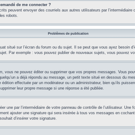
st demandé de me connecter ?
nscrits peuvent envoyer des courriels aux autres utilisateurs par l’intermédiair
es robots.
Problèmes de publication
uat situé sur l’écran du forum ou du sujet. Il se peut que vous ayez besoin d
 sujet. Par exemple : vous pouvez publier de nouveaux sujets, vous pouvez vo
m, vous ne pouvez éditer ou supprimer que vos propres messages. Vous pouve
i quelqu’un a déjà répondu au message, un petit texte situé en dessous du me
’une édition effectuée par un modérateur ou un administrateur, bien qu’ils puissen
 supprimer leur propre message si une réponse a été publiée.
er une par l’intermédiaire de votre panneau de contrôle de l’utilisateur. Une
lement ajouter une signature qui sera insérée à tous vos messages en cochant 
souhait d’insérer votre signature.