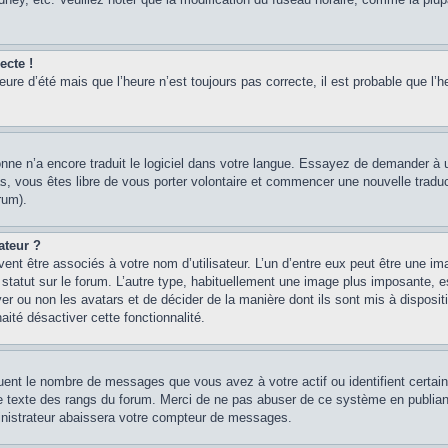
ecte !
heure d’été mais que l’heure n’est toujours pas correcte, il est probable que l’h
sonne n’a encore traduit le logiciel dans votre langue. Essayez de demander à un
, vous êtes libre de vous porter volontaire et commencer une nouvelle traducti
rum).
ateur ?
ent être associés à votre nom d’utilisateur. L’un d’entre eux peut être une im
 statut sur le forum. L’autre type, habituellement une image plus imposante, 
iver ou non les avatars et de décider de la manière dont ils sont mis à disposi
aité désactiver cette fonctionnalité.
quent le nombre de messages que vous avez à votre actif ou identifient certai
 le texte des rangs du forum. Merci de ne pas abuser de ce système en publian
inistrateur abaissera votre compteur de messages.