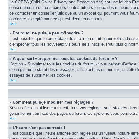
La COPPA (Child Online Privacy and Protection Act) est une loi des Éta
consentement écrit des parents ou des tuteurs légaux des mineurs conce
de contacter un conseiller juridique ou un avocat qui pourront vous four
contacter, excepté pour ce qui est décrit ci-dessous.
Haut
» Pourquoi ne puis-je pas m’inscrire ?
Il est possible que le propriétaire du site internet ait banni votre adress
d’empêcher tous les nouveaux visiteurs de s’inscrire. Pour plus d’inform
Haut
» À quoi sert « Supprimer tous les cookies du forum » ?
L’option « Supprimer tous les cookies du forum » vous permet d’effacer
d’enregistrer le statut des messages, s’ils sont lus ou non lus, si cett
essayez de supprimer les cookies.
Haut
» Comment puis-je modifier mes réglages ?
Si vous êtes un utilisateur inscrit, tous vos réglages sont stockés dans 
généralement en haut des pages du forum. Ce système vous permettra de
Haut
» L’heure n’est pas correcte !
Il est possible que l’heure affichée soit réglée sur un fuseau horaire diff
trouver votre zone adéquate, par exemple Londres, Paris, New York, Sydne