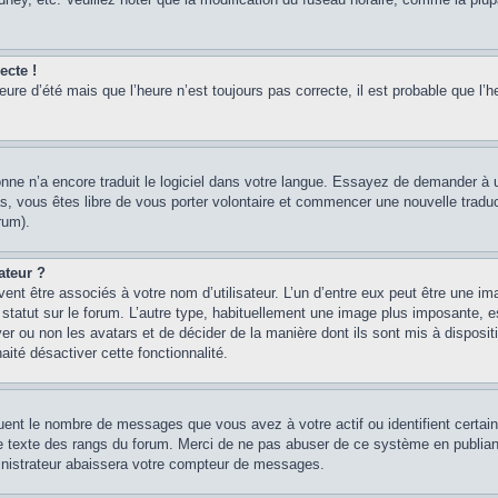
ecte !
heure d’été mais que l’heure n’est toujours pas correcte, il est probable que l’h
sonne n’a encore traduit le logiciel dans votre langue. Essayez de demander à un
, vous êtes libre de vous porter volontaire et commencer une nouvelle traducti
rum).
ateur ?
ent être associés à votre nom d’utilisateur. L’un d’entre eux peut être une im
 statut sur le forum. L’autre type, habituellement une image plus imposante, 
iver ou non les avatars et de décider de la manière dont ils sont mis à disposi
aité désactiver cette fonctionnalité.
quent le nombre de messages que vous avez à votre actif ou identifient certai
 le texte des rangs du forum. Merci de ne pas abuser de ce système en publian
inistrateur abaissera votre compteur de messages.