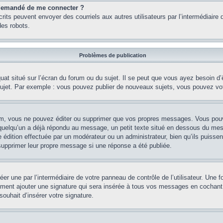
st demandé de me connecter ?
nscrits peuvent envoyer des courriels aux autres utilisateurs par l’intermédiair
es robots.
Problèmes de publication
uat situé sur l’écran du forum ou du sujet. Il se peut que vous ayez besoin d
 sujet. Par exemple : vous pouvez publier de nouveaux sujets, vous pouvez vo
m, vous ne pouvez éditer ou supprimer que vos propres messages. Vous pouve
i quelqu’un a déjà répondu au message, un petit texte situé en dessous du me
’une édition effectuée par un modérateur ou un administrateur, bien qu’ils puissen
 supprimer leur propre message si une réponse a été publiée.
er une par l’intermédiaire de votre panneau de contrôle de l’utilisateur. Une
lement ajouter une signature qui sera insérée à tous vos messages en cochant 
souhait d’insérer votre signature.