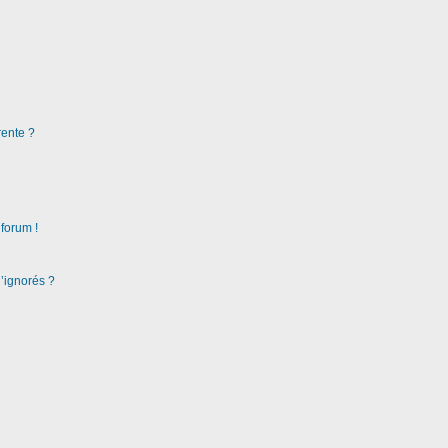
rente ?
 forum !
d’ignorés ?