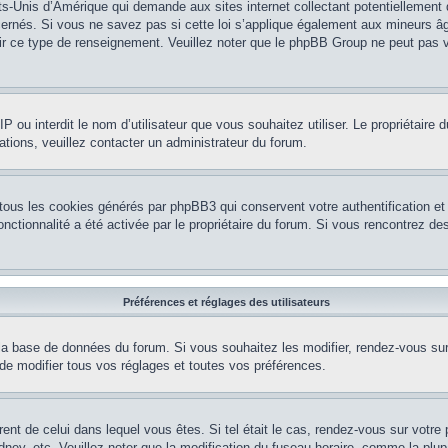
ts-Unis d’Amérique qui demande aux sites internet collectant potentiellement
rnés. Si vous ne savez pas si cette loi s’applique également aux mineurs âg
nir ce type de renseignement. Veuillez noter que le phpBB Group ne peut pas v
e IP ou interdit le nom d’utilisateur que vous souhaitez utiliser. Le propriétair
ations, veuillez contacter un administrateur du forum.
 tous les cookies générés par phpBB3 qui conservent votre authentification 
e fonctionnalité a été activée par le propriétaire du forum. Si vous rencontrez
Préférences et réglages des utilisateurs
la base de données du forum. Si vous souhaitez les modifier, rendez-vous sur v
 modifier tous vos réglages et toutes vos préférences.
érent de celui dans lequel vous êtes. Si tel était le cas, rendez-vous sur votre 
y, etc. Veuillez noter que la modification du fuseau horaire, comme la plupar