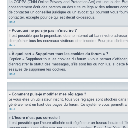
La COPPA (Child Online Privacy and Protection Act) est une loi des Éta
consentement écrit des parents ou des tuteurs légaux des mineurs conce
de contacter un conseiller juridique ou un avocat qui pourront vous four
contacter, excepté pour ce qui est décrit ci-dessous.
Haut
» Pourquoi ne puis-je pas m’inscrire ?
Il est possible que le propriétaire du site internet ait banni votre adress
d’empêcher tous les nouveaux visiteurs de s’inscrire. Pour plus d’inform
Haut
» À quoi sert « Supprimer tous les cookies du forum » ?
L’option « Supprimer tous les cookies du forum » vous permet d’effacer
d’enregistrer le statut des messages, s’ils sont lus ou non lus, si cett
essayez de supprimer les cookies.
Haut
» Comment puis-je modifier mes réglages ?
Si vous êtes un utilisateur inscrit, tous vos réglages sont stockés dans 
généralement en haut des pages du forum. Ce système vous permettra de
Haut
» L’heure n’est pas correcte !
Il est possible que l’heure affichée soit réglée sur un fuseau horaire diff
trouver votre zone adéquate, par exemple Londres, Paris, New York, Sydne