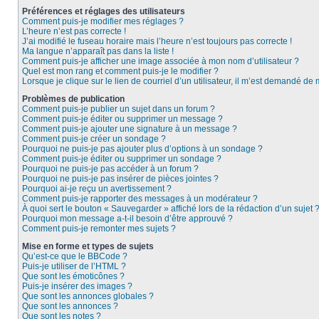
Préférences et réglages des utilisateurs
Comment puis-je modifier mes réglages ?
L’heure n’est pas correcte !
J’ai modifié le fuseau horaire mais l’heure n’est toujours pas correcte !
Ma langue n’apparaît pas dans la liste !
Comment puis-je afficher une image associée à mon nom d’utilisateur ?
Quel est mon rang et comment puis-je le modifier ?
Lorsque je clique sur le lien de courriel d’un utilisateur, il m’est demandé de
Problèmes de publication
Comment puis-je publier un sujet dans un forum ?
Comment puis-je éditer ou supprimer un message ?
Comment puis-je ajouter une signature à un message ?
Comment puis-je créer un sondage ?
Pourquoi ne puis-je pas ajouter plus d’options à un sondage ?
Comment puis-je éditer ou supprimer un sondage ?
Pourquoi ne puis-je pas accéder à un forum ?
Pourquoi ne puis-je pas insérer de pièces jointes ?
Pourquoi ai-je reçu un avertissement ?
Comment puis-je rapporter des messages à un modérateur ?
À quoi sert le bouton « Sauvegarder » affiché lors de la rédaction d’un sujet 
Pourquoi mon message a-t-il besoin d’être approuvé ?
Comment puis-je remonter mes sujets ?
Mise en forme et types de sujets
Qu’est-ce que le BBCode ?
Puis-je utiliser de l’HTML ?
Que sont les émoticônes ?
Puis-je insérer des images ?
Que sont les annonces globales ?
Que sont les annonces ?
Que sont les notes ?