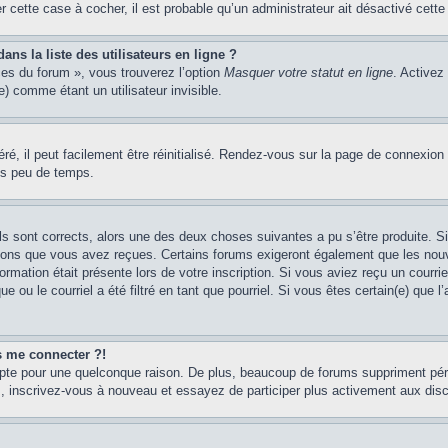
er cette case à cocher, il est probable qu’un administrateur ait désactivé cette 
s la liste des utilisateurs en ligne ?
ces du forum », vous trouverez l’option
Masquer votre statut en ligne
. Activez
 comme étant un utilisateur invisible.
é, il peut facilement être réinitialisé. Rendez-vous sur la page de connexion
ns peu de temps.
ils sont corrects, alors une des deux choses suivantes a pu s’être produite. 
tions que vous avez reçues. Certains forums exigeront également que les nouve
ormation était présente lors de votre inscription. Si vous aviez reçu un courri
ou le courriel a été filtré en tant que pourriel. Si vous êtes certain(e) que l
us me connecter ?!
mpte pour une quelconque raison. De plus, beaucoup de forums suppriment pério
cas, inscrivez-vous à nouveau et essayez de participer plus activement aux dis