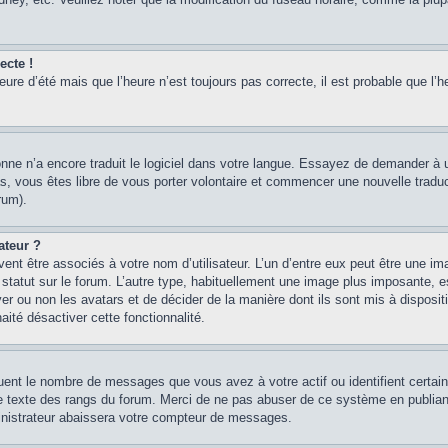
ecte !
heure d’été mais que l’heure n’est toujours pas correcte, il est probable que l’h
sonne n’a encore traduit le logiciel dans votre langue. Essayez de demander à un
, vous êtes libre de vous porter volontaire et commencer une nouvelle traducti
rum).
ateur ?
ent être associés à votre nom d’utilisateur. L’un d’entre eux peut être une im
 statut sur le forum. L’autre type, habituellement une image plus imposante, 
iver ou non les avatars et de décider de la manière dont ils sont mis à disposi
aité désactiver cette fonctionnalité.
quent le nombre de messages que vous avez à votre actif ou identifient certai
 le texte des rangs du forum. Merci de ne pas abuser de ce système en publian
inistrateur abaissera votre compteur de messages.