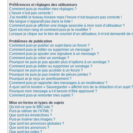
Préférences et réglages des utilisateurs
Comment puis-je modifier mes réglages ?
L’heure n’est pas correcte !
J’ai modifié le fuseau horaire mais l’heure n’est toujours pas correcte !
Ma langue n’apparaît pas dans la liste !
Comment puis-je afficher une image associée à mon nom d’utilisateur ?
Quel est mon rang et comment puis-je le modifier ?
Lorsque je clique sur le lien de courriel d’un utilisateur, il m’est demandé de
Problèmes de publication
Comment puis-je publier un sujet dans un forum ?
Comment puis-je éditer ou supprimer un message ?
Comment puis-je ajouter une signature à un message ?
Comment puis-je créer un sondage ?
Pourquoi ne puis-je pas ajouter plus d’options à un sondage ?
Comment puis-je éditer ou supprimer un sondage ?
Pourquoi ne puis-je pas accéder à un forum ?
Pourquoi ne puis-je pas insérer de pièces jointes ?
Pourquoi ai-je reçu un avertissement ?
Comment puis-je rapporter des messages à un modérateur ?
À quoi sert le bouton « Sauvegarder » affiché lors de la rédaction d’un sujet 
Pourquoi mon message a-t-il besoin d’être approuvé ?
Comment puis-je remonter mes sujets ?
Mise en forme et types de sujets
Qu’est-ce que le BBCode ?
Puis-je utiliser de l’HTML ?
Que sont les émoticônes ?
Puis-je insérer des images ?
Que sont les annonces globales ?
Que sont les annonces ?
Que sont les notes ?