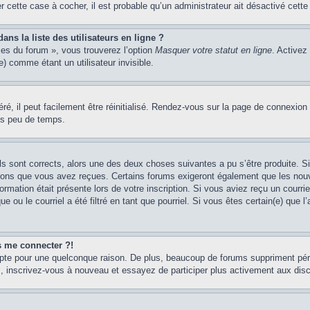
er cette case à cocher, il est probable qu’un administrateur ait désactivé cette 
s la liste des utilisateurs en ligne ?
ces du forum », vous trouverez l’option
Masquer votre statut en ligne
. Activez
 comme étant un utilisateur invisible.
é, il peut facilement être réinitialisé. Rendez-vous sur la page de connexion
ns peu de temps.
ils sont corrects, alors une des deux choses suivantes a pu s’être produite. 
tions que vous avez reçues. Certains forums exigeront également que les nouve
ormation était présente lors de votre inscription. Si vous aviez reçu un courri
ou le courriel a été filtré en tant que pourriel. Si vous êtes certain(e) que l
us me connecter ?!
mpte pour une quelconque raison. De plus, beaucoup de forums suppriment pério
cas, inscrivez-vous à nouveau et essayez de participer plus activement aux dis