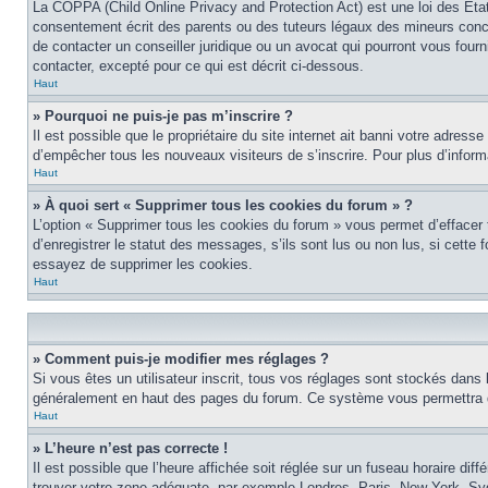
La COPPA (Child Online Privacy and Protection Act) est une loi des Éta
consentement écrit des parents ou des tuteurs légaux des mineurs conce
de contacter un conseiller juridique ou un avocat qui pourront vous four
contacter, excepté pour ce qui est décrit ci-dessous.
Haut
» Pourquoi ne puis-je pas m’inscrire ?
Il est possible que le propriétaire du site internet ait banni votre adress
d’empêcher tous les nouveaux visiteurs de s’inscrire. Pour plus d’inform
Haut
» À quoi sert « Supprimer tous les cookies du forum » ?
L’option « Supprimer tous les cookies du forum » vous permet d’effacer
d’enregistrer le statut des messages, s’ils sont lus ou non lus, si cett
essayez de supprimer les cookies.
Haut
» Comment puis-je modifier mes réglages ?
Si vous êtes un utilisateur inscrit, tous vos réglages sont stockés dans 
généralement en haut des pages du forum. Ce système vous permettra de
Haut
» L’heure n’est pas correcte !
Il est possible que l’heure affichée soit réglée sur un fuseau horaire diff
trouver votre zone adéquate, par exemple Londres, Paris, New York, Sydne