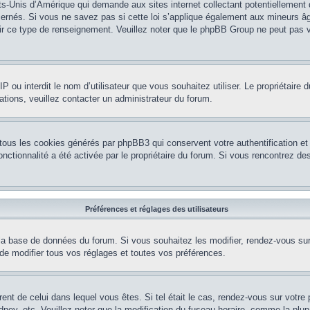
ts-Unis d’Amérique qui demande aux sites internet collectant potentiellement
rnés. Si vous ne savez pas si cette loi s’applique également aux mineurs âg
nir ce type de renseignement. Veuillez noter que le phpBB Group ne peut pas v
e IP ou interdit le nom d’utilisateur que vous souhaitez utiliser. Le propriétair
ations, veuillez contacter un administrateur du forum.
 tous les cookies générés par phpBB3 qui conservent votre authentification 
e fonctionnalité a été activée par le propriétaire du forum. Si vous rencontrez
Préférences et réglages des utilisateurs
la base de données du forum. Si vous souhaitez les modifier, rendez-vous sur v
 modifier tous vos réglages et toutes vos préférences.
érent de celui dans lequel vous êtes. Si tel était le cas, rendez-vous sur votre 
y, etc. Veuillez noter que la modification du fuseau horaire, comme la plupar