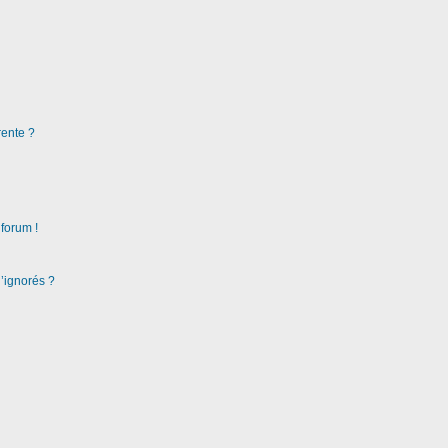
rente ?
 forum !
d’ignorés ?