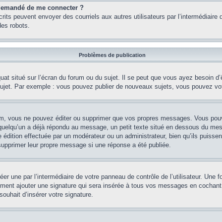
st demandé de me connecter ?
nscrits peuvent envoyer des courriels aux autres utilisateurs par l’intermédiair
es robots.
Problèmes de publication
uat situé sur l’écran du forum ou du sujet. Il se peut que vous ayez besoin d
 sujet. Par exemple : vous pouvez publier de nouveaux sujets, vous pouvez vo
m, vous ne pouvez éditer ou supprimer que vos propres messages. Vous pouve
i quelqu’un a déjà répondu au message, un petit texte situé en dessous du me
’une édition effectuée par un modérateur ou un administrateur, bien qu’ils puissen
 supprimer leur propre message si une réponse a été publiée.
er une par l’intermédiaire de votre panneau de contrôle de l’utilisateur. Une
lement ajouter une signature qui sera insérée à tous vos messages en cochant 
souhait d’insérer votre signature.