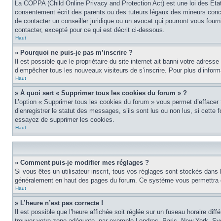
La COPPA (Child Online Privacy and Protection Act) est une loi des Éta
consentement écrit des parents ou des tuteurs légaux des mineurs conce
de contacter un conseiller juridique ou un avocat qui pourront vous four
contacter, excepté pour ce qui est décrit ci-dessous.
Haut
» Pourquoi ne puis-je pas m’inscrire ?
Il est possible que le propriétaire du site internet ait banni votre adress
d’empêcher tous les nouveaux visiteurs de s’inscrire. Pour plus d’inform
Haut
» À quoi sert « Supprimer tous les cookies du forum » ?
L’option « Supprimer tous les cookies du forum » vous permet d’effacer
d’enregistrer le statut des messages, s’ils sont lus ou non lus, si cett
essayez de supprimer les cookies.
Haut
» Comment puis-je modifier mes réglages ?
Si vous êtes un utilisateur inscrit, tous vos réglages sont stockés dans 
généralement en haut des pages du forum. Ce système vous permettra de
Haut
» L’heure n’est pas correcte !
Il est possible que l’heure affichée soit réglée sur un fuseau horaire diff
trouver votre zone adéquate, par exemple Londres, Paris, New York, Sydne