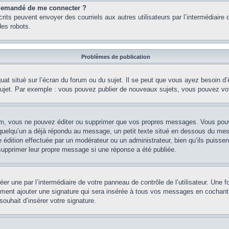
st demandé de me connecter ?
nscrits peuvent envoyer des courriels aux autres utilisateurs par l’intermédiair
es robots.
Problèmes de publication
uat situé sur l’écran du forum ou du sujet. Il se peut que vous ayez besoin d
 sujet. Par exemple : vous pouvez publier de nouveaux sujets, vous pouvez vo
m, vous ne pouvez éditer ou supprimer que vos propres messages. Vous pouve
i quelqu’un a déjà répondu au message, un petit texte situé en dessous du me
’une édition effectuée par un modérateur ou un administrateur, bien qu’ils puissen
 supprimer leur propre message si une réponse a été publiée.
er une par l’intermédiaire de votre panneau de contrôle de l’utilisateur. Une
lement ajouter une signature qui sera insérée à tous vos messages en cochant 
souhait d’insérer votre signature.