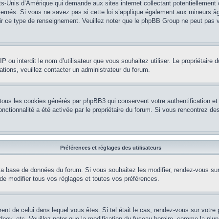
ts-Unis d’Amérique qui demande aux sites internet collectant potentiellement
rnés. Si vous ne savez pas si cette loi s’applique également aux mineurs âg
nir ce type de renseignement. Veuillez noter que le phpBB Group ne peut pas v
e IP ou interdit le nom d’utilisateur que vous souhaitez utiliser. Le propriétair
ations, veuillez contacter un administrateur du forum.
 tous les cookies générés par phpBB3 qui conservent votre authentification 
e fonctionnalité a été activée par le propriétaire du forum. Si vous rencontrez
Préférences et réglages des utilisateurs
la base de données du forum. Si vous souhaitez les modifier, rendez-vous sur v
 modifier tous vos réglages et toutes vos préférences.
érent de celui dans lequel vous êtes. Si tel était le cas, rendez-vous sur votre 
y, etc. Veuillez noter que la modification du fuseau horaire, comme la plupar