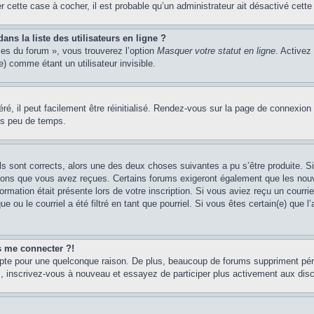
er cette case à cocher, il est probable qu’un administrateur ait désactivé cette 
s la liste des utilisateurs en ligne ?
ces du forum », vous trouverez l’option
Masquer votre statut en ligne
. Activez
 comme étant un utilisateur invisible.
é, il peut facilement être réinitialisé. Rendez-vous sur la page de connexion
ns peu de temps.
ils sont corrects, alors une des deux choses suivantes a pu s’être produite. 
tions que vous avez reçues. Certains forums exigeront également que les nouve
ormation était présente lors de votre inscription. Si vous aviez reçu un courri
ou le courriel a été filtré en tant que pourriel. Si vous êtes certain(e) que l
us me connecter ?!
mpte pour une quelconque raison. De plus, beaucoup de forums suppriment pério
cas, inscrivez-vous à nouveau et essayez de participer plus activement aux dis