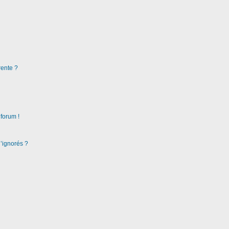
rente ?
 forum !
d’ignorés ?