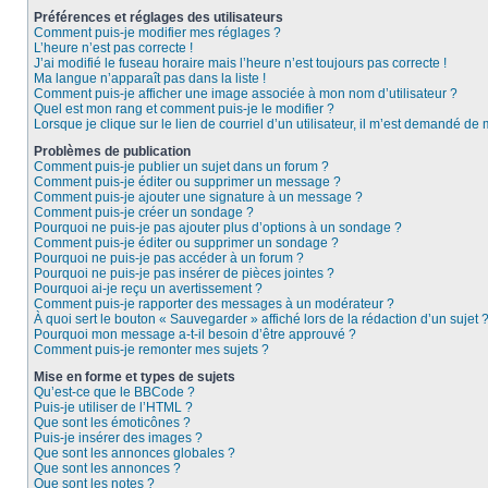
Préférences et réglages des utilisateurs
Comment puis-je modifier mes réglages ?
L’heure n’est pas correcte !
J’ai modifié le fuseau horaire mais l’heure n’est toujours pas correcte !
Ma langue n’apparaît pas dans la liste !
Comment puis-je afficher une image associée à mon nom d’utilisateur ?
Quel est mon rang et comment puis-je le modifier ?
Lorsque je clique sur le lien de courriel d’un utilisateur, il m’est demandé de
Problèmes de publication
Comment puis-je publier un sujet dans un forum ?
Comment puis-je éditer ou supprimer un message ?
Comment puis-je ajouter une signature à un message ?
Comment puis-je créer un sondage ?
Pourquoi ne puis-je pas ajouter plus d’options à un sondage ?
Comment puis-je éditer ou supprimer un sondage ?
Pourquoi ne puis-je pas accéder à un forum ?
Pourquoi ne puis-je pas insérer de pièces jointes ?
Pourquoi ai-je reçu un avertissement ?
Comment puis-je rapporter des messages à un modérateur ?
À quoi sert le bouton « Sauvegarder » affiché lors de la rédaction d’un sujet 
Pourquoi mon message a-t-il besoin d’être approuvé ?
Comment puis-je remonter mes sujets ?
Mise en forme et types de sujets
Qu’est-ce que le BBCode ?
Puis-je utiliser de l’HTML ?
Que sont les émoticônes ?
Puis-je insérer des images ?
Que sont les annonces globales ?
Que sont les annonces ?
Que sont les notes ?