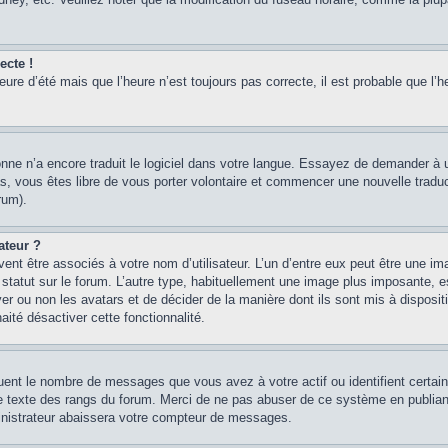
ecte !
heure d’été mais que l’heure n’est toujours pas correcte, il est probable que l’h
sonne n’a encore traduit le logiciel dans votre langue. Essayez de demander à un
, vous êtes libre de vous porter volontaire et commencer une nouvelle traducti
rum).
ateur ?
ent être associés à votre nom d’utilisateur. L’un d’entre eux peut être une im
 statut sur le forum. L’autre type, habituellement une image plus imposante, 
iver ou non les avatars et de décider de la manière dont ils sont mis à disposi
aité désactiver cette fonctionnalité.
quent le nombre de messages que vous avez à votre actif ou identifient certai
 le texte des rangs du forum. Merci de ne pas abuser de ce système en publian
inistrateur abaissera votre compteur de messages.