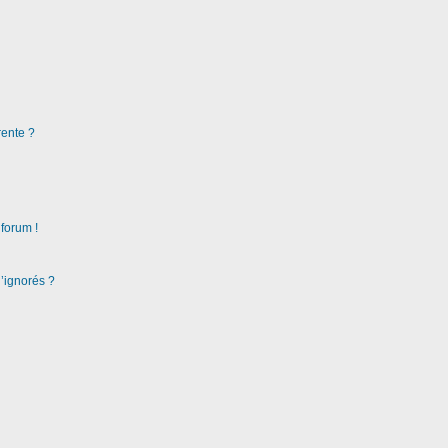
rente ?
 forum !
d’ignorés ?