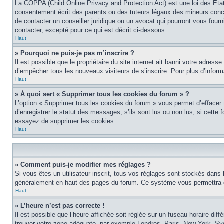
La COPPA (Child Online Privacy and Protection Act) est une loi des Éta
consentement écrit des parents ou des tuteurs légaux des mineurs conce
de contacter un conseiller juridique ou un avocat qui pourront vous four
contacter, excepté pour ce qui est décrit ci-dessous.
Haut
» Pourquoi ne puis-je pas m’inscrire ?
Il est possible que le propriétaire du site internet ait banni votre adress
d’empêcher tous les nouveaux visiteurs de s’inscrire. Pour plus d’inform
Haut
» À quoi sert « Supprimer tous les cookies du forum » ?
L’option « Supprimer tous les cookies du forum » vous permet d’effacer
d’enregistrer le statut des messages, s’ils sont lus ou non lus, si cett
essayez de supprimer les cookies.
Haut
» Comment puis-je modifier mes réglages ?
Si vous êtes un utilisateur inscrit, tous vos réglages sont stockés dans 
généralement en haut des pages du forum. Ce système vous permettra de
Haut
» L’heure n’est pas correcte !
Il est possible que l’heure affichée soit réglée sur un fuseau horaire diff
trouver votre zone adéquate, par exemple Londres, Paris, New York, Sydne