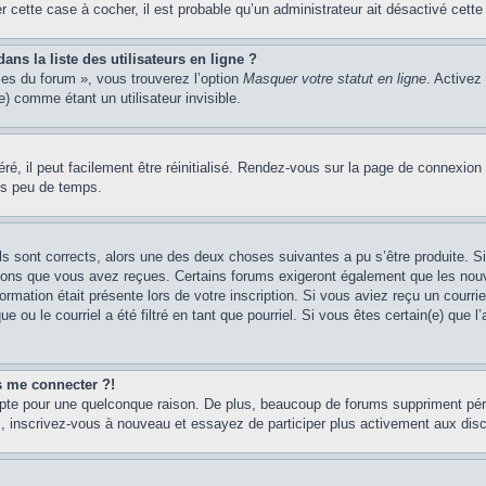
er cette case à cocher, il est probable qu’un administrateur ait désactivé cette 
s la liste des utilisateurs en ligne ?
ces du forum », vous trouverez l’option
Masquer votre statut en ligne
. Activez
 comme étant un utilisateur invisible.
é, il peut facilement être réinitialisé. Rendez-vous sur la page de connexion
ns peu de temps.
ils sont corrects, alors une des deux choses suivantes a pu s’être produite. 
tions que vous avez reçues. Certains forums exigeront également que les nouve
ormation était présente lors de votre inscription. Si vous aviez reçu un courri
ou le courriel a été filtré en tant que pourriel. Si vous êtes certain(e) que l
us me connecter ?!
mpte pour une quelconque raison. De plus, beaucoup de forums suppriment pério
cas, inscrivez-vous à nouveau et essayez de participer plus activement aux dis