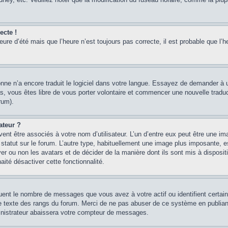
ecte !
heure d’été mais que l’heure n’est toujours pas correcte, il est probable que l’h
sonne n’a encore traduit le logiciel dans votre langue. Essayez de demander à un
, vous êtes libre de vous porter volontaire et commencer une nouvelle traducti
rum).
ateur ?
ent être associés à votre nom d’utilisateur. L’un d’entre eux peut être une im
 statut sur le forum. L’autre type, habituellement une image plus imposante, 
iver ou non les avatars et de décider de la manière dont ils sont mis à disposi
aité désactiver cette fonctionnalité.
quent le nombre de messages que vous avez à votre actif ou identifient certai
 le texte des rangs du forum. Merci de ne pas abuser de ce système en publian
inistrateur abaissera votre compteur de messages.