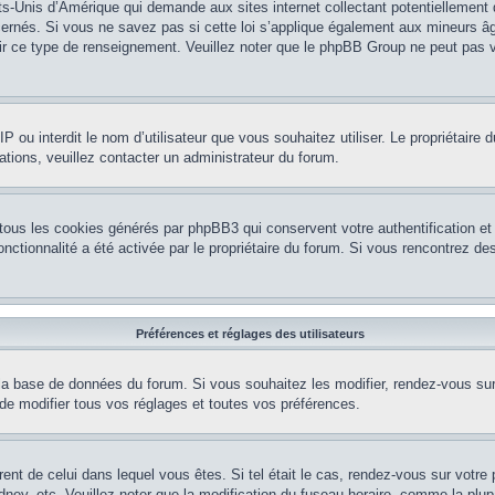
ts-Unis d’Amérique qui demande aux sites internet collectant potentiellement
rnés. Si vous ne savez pas si cette loi s’applique également aux mineurs âg
nir ce type de renseignement. Veuillez noter que le phpBB Group ne peut pas v
e IP ou interdit le nom d’utilisateur que vous souhaitez utiliser. Le propriétair
ations, veuillez contacter un administrateur du forum.
 tous les cookies générés par phpBB3 qui conservent votre authentification 
e fonctionnalité a été activée par le propriétaire du forum. Si vous rencontrez
Préférences et réglages des utilisateurs
la base de données du forum. Si vous souhaitez les modifier, rendez-vous sur v
 modifier tous vos réglages et toutes vos préférences.
érent de celui dans lequel vous êtes. Si tel était le cas, rendez-vous sur votre 
y, etc. Veuillez noter que la modification du fuseau horaire, comme la plupar