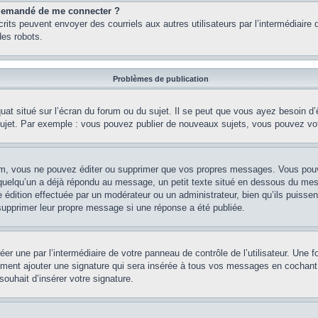
st demandé de me connecter ?
nscrits peuvent envoyer des courriels aux autres utilisateurs par l’intermédiair
es robots.
Problèmes de publication
uat situé sur l’écran du forum ou du sujet. Il se peut que vous ayez besoin d
 sujet. Par exemple : vous pouvez publier de nouveaux sujets, vous pouvez vo
m, vous ne pouvez éditer ou supprimer que vos propres messages. Vous pouve
i quelqu’un a déjà répondu au message, un petit texte situé en dessous du me
’une édition effectuée par un modérateur ou un administrateur, bien qu’ils puissen
 supprimer leur propre message si une réponse a été publiée.
er une par l’intermédiaire de votre panneau de contrôle de l’utilisateur. Une
lement ajouter une signature qui sera insérée à tous vos messages en cochant 
souhait d’insérer votre signature.