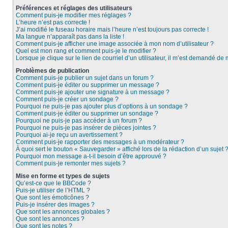
Préférences et réglages des utilisateurs
Comment puis-je modifier mes réglages ?
L’heure n’est pas correcte !
J’ai modifié le fuseau horaire mais l’heure n’est toujours pas correcte !
Ma langue n’apparaît pas dans la liste !
Comment puis-je afficher une image associée à mon nom d’utilisateur ?
Quel est mon rang et comment puis-je le modifier ?
Lorsque je clique sur le lien de courriel d’un utilisateur, il m’est demandé de
Problèmes de publication
Comment puis-je publier un sujet dans un forum ?
Comment puis-je éditer ou supprimer un message ?
Comment puis-je ajouter une signature à un message ?
Comment puis-je créer un sondage ?
Pourquoi ne puis-je pas ajouter plus d’options à un sondage ?
Comment puis-je éditer ou supprimer un sondage ?
Pourquoi ne puis-je pas accéder à un forum ?
Pourquoi ne puis-je pas insérer de pièces jointes ?
Pourquoi ai-je reçu un avertissement ?
Comment puis-je rapporter des messages à un modérateur ?
À quoi sert le bouton « Sauvegarder » affiché lors de la rédaction d’un sujet 
Pourquoi mon message a-t-il besoin d’être approuvé ?
Comment puis-je remonter mes sujets ?
Mise en forme et types de sujets
Qu’est-ce que le BBCode ?
Puis-je utiliser de l’HTML ?
Que sont les émoticônes ?
Puis-je insérer des images ?
Que sont les annonces globales ?
Que sont les annonces ?
Que sont les notes ?