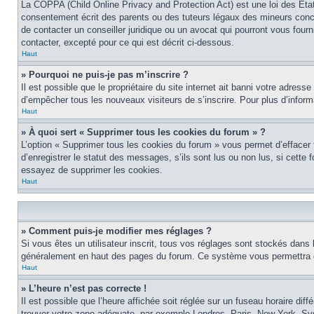
La COPPA (Child Online Privacy and Protection Act) est une loi des Éta
consentement écrit des parents ou des tuteurs légaux des mineurs conce
de contacter un conseiller juridique ou un avocat qui pourront vous four
contacter, excepté pour ce qui est décrit ci-dessous.
Haut
» Pourquoi ne puis-je pas m’inscrire ?
Il est possible que le propriétaire du site internet ait banni votre adress
d’empêcher tous les nouveaux visiteurs de s’inscrire. Pour plus d’inform
Haut
» À quoi sert « Supprimer tous les cookies du forum » ?
L’option « Supprimer tous les cookies du forum » vous permet d’effacer
d’enregistrer le statut des messages, s’ils sont lus ou non lus, si cett
essayez de supprimer les cookies.
Haut
» Comment puis-je modifier mes réglages ?
Si vous êtes un utilisateur inscrit, tous vos réglages sont stockés dans 
généralement en haut des pages du forum. Ce système vous permettra de
Haut
» L’heure n’est pas correcte !
Il est possible que l’heure affichée soit réglée sur un fuseau horaire diff
trouver votre zone adéquate, par exemple Londres, Paris, New York, Sydne