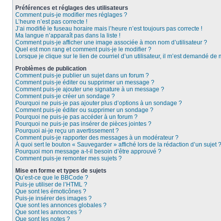
Préférences et réglages des utilisateurs
Comment puis-je modifier mes réglages ?
L’heure n’est pas correcte !
J’ai modifié le fuseau horaire mais l’heure n’est toujours pas correcte !
Ma langue n’apparaît pas dans la liste !
Comment puis-je afficher une image associée à mon nom d’utilisateur ?
Quel est mon rang et comment puis-je le modifier ?
Lorsque je clique sur le lien de courriel d’un utilisateur, il m’est demandé de
Problèmes de publication
Comment puis-je publier un sujet dans un forum ?
Comment puis-je éditer ou supprimer un message ?
Comment puis-je ajouter une signature à un message ?
Comment puis-je créer un sondage ?
Pourquoi ne puis-je pas ajouter plus d’options à un sondage ?
Comment puis-je éditer ou supprimer un sondage ?
Pourquoi ne puis-je pas accéder à un forum ?
Pourquoi ne puis-je pas insérer de pièces jointes ?
Pourquoi ai-je reçu un avertissement ?
Comment puis-je rapporter des messages à un modérateur ?
À quoi sert le bouton « Sauvegarder » affiché lors de la rédaction d’un sujet 
Pourquoi mon message a-t-il besoin d’être approuvé ?
Comment puis-je remonter mes sujets ?
Mise en forme et types de sujets
Qu’est-ce que le BBCode ?
Puis-je utiliser de l’HTML ?
Que sont les émoticônes ?
Puis-je insérer des images ?
Que sont les annonces globales ?
Que sont les annonces ?
Que sont les notes ?