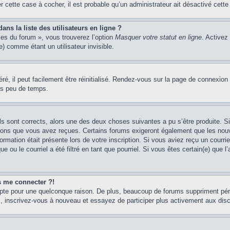
er cette case à cocher, il est probable qu’un administrateur ait désactivé cette 
s la liste des utilisateurs en ligne ?
ces du forum », vous trouverez l’option
Masquer votre statut en ligne
. Activez
 comme étant un utilisateur invisible.
é, il peut facilement être réinitialisé. Rendez-vous sur la page de connexion
ns peu de temps.
ils sont corrects, alors une des deux choses suivantes a pu s’être produite. 
tions que vous avez reçues. Certains forums exigeront également que les nouve
ormation était présente lors de votre inscription. Si vous aviez reçu un courri
ou le courriel a été filtré en tant que pourriel. Si vous êtes certain(e) que l
us me connecter ?!
mpte pour une quelconque raison. De plus, beaucoup de forums suppriment pério
cas, inscrivez-vous à nouveau et essayez de participer plus activement aux dis