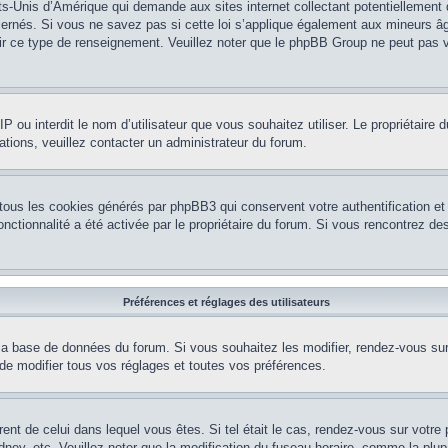
ts-Unis d’Amérique qui demande aux sites internet collectant potentiellement
rnés. Si vous ne savez pas si cette loi s’applique également aux mineurs âg
nir ce type de renseignement. Veuillez noter que le phpBB Group ne peut pas v
e IP ou interdit le nom d’utilisateur que vous souhaitez utiliser. Le propriétair
ations, veuillez contacter un administrateur du forum.
 tous les cookies générés par phpBB3 qui conservent votre authentification 
e fonctionnalité a été activée par le propriétaire du forum. Si vous rencontrez
Préférences et réglages des utilisateurs
la base de données du forum. Si vous souhaitez les modifier, rendez-vous sur v
 modifier tous vos réglages et toutes vos préférences.
érent de celui dans lequel vous êtes. Si tel était le cas, rendez-vous sur votre 
y, etc. Veuillez noter que la modification du fuseau horaire, comme la plupar