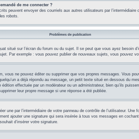
st demandé de me connecter ?
nscrits peuvent envoyer des courriels aux autres utilisateurs par l’intermédiair
es robots.
Problèmes de publication
uat situé sur l’écran du forum ou du sujet. Il se peut que vous ayez besoin d
 sujet. Par exemple : vous pouvez publier de nouveaux sujets, vous pouvez vo
m, vous ne pouvez éditer ou supprimer que vos propres messages. Vous pouve
i quelqu’un a déjà répondu au message, un petit texte situé en dessous du me
’une édition effectuée par un modérateur ou un administrateur, bien qu’ils puissen
 supprimer leur propre message si une réponse a été publiée.
er une par l’intermédiaire de votre panneau de contrôle de l’utilisateur. Une
lement ajouter une signature qui sera insérée à tous vos messages en cochant 
souhait d’insérer votre signature.