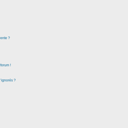
rente ?
 forum !
d’ignorés ?