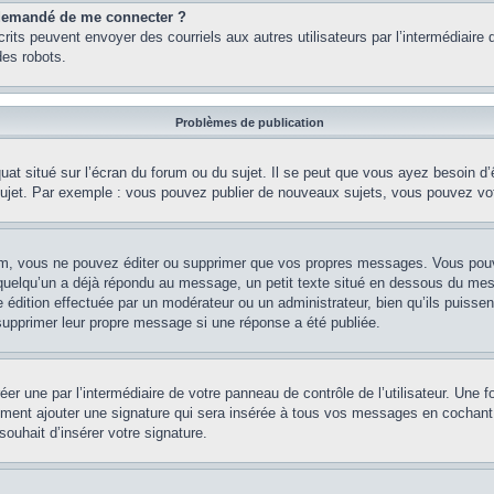
st demandé de me connecter ?
nscrits peuvent envoyer des courriels aux autres utilisateurs par l’intermédiair
es robots.
Problèmes de publication
uat situé sur l’écran du forum ou du sujet. Il se peut que vous ayez besoin d
 sujet. Par exemple : vous pouvez publier de nouveaux sujets, vous pouvez vo
m, vous ne pouvez éditer ou supprimer que vos propres messages. Vous pouve
i quelqu’un a déjà répondu au message, un petit texte situé en dessous du me
’une édition effectuée par un modérateur ou un administrateur, bien qu’ils puissen
 supprimer leur propre message si une réponse a été publiée.
er une par l’intermédiaire de votre panneau de contrôle de l’utilisateur. Une
lement ajouter une signature qui sera insérée à tous vos messages en cochant 
souhait d’insérer votre signature.