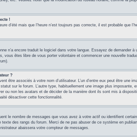
ecte !
heure d’été mais que l’heure n’est toujours pas correcte, il est probable que l’h
sonne n’a encore traduit le logiciel dans votre langue. Essayez de demander à un
, vous êtes libre de vous porter volontaire et commencer une nouvelle traducti
rum).
ateur ?
ent être associés à votre nom d’utilisateur. L’un d’entre eux peut être une im
 statut sur le forum. L’autre type, habituellement une image plus imposante, 
iver ou non les avatars et de décider de la manière dont ils sont mis à disposi
aité désactiver cette fonctionnalité.
quent le nombre de messages que vous avez à votre actif ou identifient certai
 le texte des rangs du forum. Merci de ne pas abuser de ce système en publian
inistrateur abaissera votre compteur de messages.