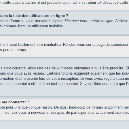
er cette case à cocher, il est probable qu’un administrateur ait désactivé cette 
s la liste des utilisateurs en ligne ?
ces du forum », vous trouverez l’option
Masquer votre statut en ligne
. Activez
 comme étant un utilisateur invisible.
é, il peut facilement être réinitialisé. Rendez-vous sur la page de connexion
ns peu de temps.
ils sont corrects, alors une des deux choses suivantes a pu s’être produite. 
tions que vous avez reçues. Certains forums exigeront également que les nouve
ormation était présente lors de votre inscription. Si vous aviez reçu un courri
ou le courriel a été filtré en tant que pourriel. Si vous êtes certain(e) que l
us me connecter ?!
mpte pour une quelconque raison. De plus, beaucoup de forums suppriment pério
cas, inscrivez-vous à nouveau et essayez de participer plus activement aux dis