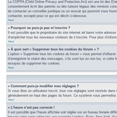
La COPPA (Child Online Privacy and Protection Act) est une loi des Éta
consentement écrit des parents ou des tuteurs légaux des mineurs conce
de contacter un conseiller juridique ou un avocat qui pourront vous four
contacter, excepté pour ce qui est décrit ci-dessous.
Haut
» Pourquoi ne puis-je pas m’inscrire ?
Il est possible que le propriétaire du site internet ait banni votre adress
d’empêcher tous les nouveaux visiteurs de s’inscrire. Pour plus d’inform
Haut
» À quoi sert « Supprimer tous les cookies du forum » ?
L’option « Supprimer tous les cookies du forum » vous permet d’effacer
d’enregistrer le statut des messages, s’ils sont lus ou non lus, si cett
essayez de supprimer les cookies.
Haut
» Comment puis-je modifier mes réglages ?
Si vous êtes un utilisateur inscrit, tous vos réglages sont stockés dans 
généralement en haut des pages du forum. Ce système vous permettra de
Haut
» L’heure n’est pas correcte !
Il est possible que l’heure affichée soit réglée sur un fuseau horaire diff
trouver votre zone adéquate, par exemple Londres, Paris, New York, Sydne