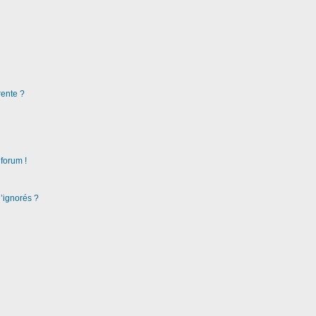
rente ?
 forum !
d’ignorés ?