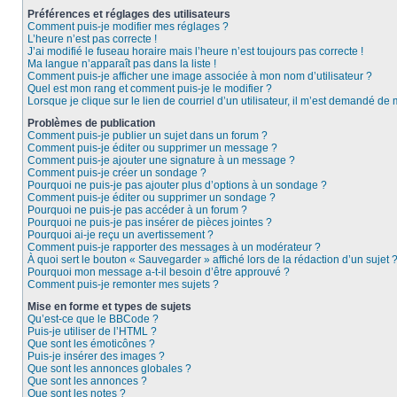
Préférences et réglages des utilisateurs
Comment puis-je modifier mes réglages ?
L’heure n’est pas correcte !
J’ai modifié le fuseau horaire mais l’heure n’est toujours pas correcte !
Ma langue n’apparaît pas dans la liste !
Comment puis-je afficher une image associée à mon nom d’utilisateur ?
Quel est mon rang et comment puis-je le modifier ?
Lorsque je clique sur le lien de courriel d’un utilisateur, il m’est demandé de
Problèmes de publication
Comment puis-je publier un sujet dans un forum ?
Comment puis-je éditer ou supprimer un message ?
Comment puis-je ajouter une signature à un message ?
Comment puis-je créer un sondage ?
Pourquoi ne puis-je pas ajouter plus d’options à un sondage ?
Comment puis-je éditer ou supprimer un sondage ?
Pourquoi ne puis-je pas accéder à un forum ?
Pourquoi ne puis-je pas insérer de pièces jointes ?
Pourquoi ai-je reçu un avertissement ?
Comment puis-je rapporter des messages à un modérateur ?
À quoi sert le bouton « Sauvegarder » affiché lors de la rédaction d’un sujet 
Pourquoi mon message a-t-il besoin d’être approuvé ?
Comment puis-je remonter mes sujets ?
Mise en forme et types de sujets
Qu’est-ce que le BBCode ?
Puis-je utiliser de l’HTML ?
Que sont les émoticônes ?
Puis-je insérer des images ?
Que sont les annonces globales ?
Que sont les annonces ?
Que sont les notes ?