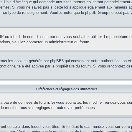
ts-Unis d’Amérique qui demande aux sites internet collectant potentiellement
rnés. Si vous ne savez pas si cette loi s’applique également aux mineurs âg
nir ce type de renseignement. Veuillez noter que le phpBB Group ne peut pas v
e IP ou interdit le nom d’utilisateur que vous souhaitez utiliser. Le propriétair
ations, veuillez contacter un administrateur du forum.
 tous les cookies générés par phpBB3 qui conservent votre authentification 
e fonctionnalité a été activée par le propriétaire du forum. Si vous rencontrez
Préférences et réglages des utilisateurs
la base de données du forum. Si vous souhaitez les modifier, rendez-vous sur v
 modifier tous vos réglages et toutes vos préférences.
érent de celui dans lequel vous êtes. Si tel était le cas, rendez-vous sur votre 
y, etc. Veuillez noter que la modification du fuseau horaire, comme la plupar