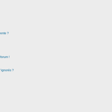
rente ?
 forum !
d’ignorés ?