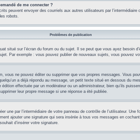
st demandé de me connecter ?
nscrits peuvent envoyer des courriels aux autres utilisateurs par l’intermédiair
es robots.
Problèmes de publication
uat situé sur l’écran du forum ou du sujet. Il se peut que vous ayez besoin d
 sujet. Par exemple : vous pouvez publier de nouveaux sujets, vous pouvez vo
m, vous ne pouvez éditer ou supprimer que vos propres messages. Vous pouve
i quelqu’un a déjà répondu au message, un petit texte situé en dessous du me
’une édition effectuée par un modérateur ou un administrateur, bien qu’ils puissen
 supprimer leur propre message si une réponse a été publiée.
er une par l’intermédiaire de votre panneau de contrôle de l’utilisateur. Une
lement ajouter une signature qui sera insérée à tous vos messages en cochant 
souhait d’insérer votre signature.