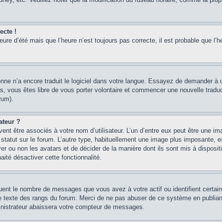
ecte !
heure d’été mais que l’heure n’est toujours pas correcte, il est probable que l’h
sonne n’a encore traduit le logiciel dans votre langue. Essayez de demander à un
, vous êtes libre de vous porter volontaire et commencer une nouvelle traducti
rum).
ateur ?
ent être associés à votre nom d’utilisateur. L’un d’entre eux peut être une im
 statut sur le forum. L’autre type, habituellement une image plus imposante, 
iver ou non les avatars et de décider de la manière dont ils sont mis à disposi
aité désactiver cette fonctionnalité.
quent le nombre de messages que vous avez à votre actif ou identifient certai
 le texte des rangs du forum. Merci de ne pas abuser de ce système en publian
inistrateur abaissera votre compteur de messages.