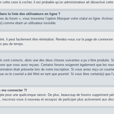
er cette case à cocher, il est probable qu’un administrateur ait désactivé cette 
s la liste des utilisateurs en ligne ?
ces du forum », vous trouverez l’option
Masquer votre statut en ligne
. Activez
 comme étant un utilisateur invisible.
é, il peut facilement être réinitialisé. Rendez-vous sur la page de connexion
ns peu de temps.
ils sont corrects, alors une des deux choses suivantes a pu s’être produite. 
tions que vous avez reçues. Certains forums exigeront également que les nouve
ormation était présente lors de votre inscription. Si vous aviez reçu un courri
ou le courriel a été filtré en tant que pourriel. Si vous êtes certain(e) que l
us me connecter ?!
mpte pour une quelconque raison. De plus, beaucoup de forums suppriment pério
cas, inscrivez-vous à nouveau et essayez de participer plus activement aux dis