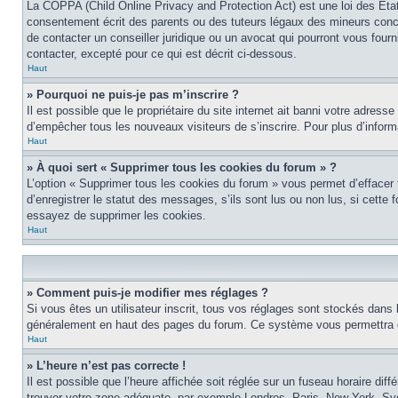
La COPPA (Child Online Privacy and Protection Act) est une loi des Éta
consentement écrit des parents ou des tuteurs légaux des mineurs conce
de contacter un conseiller juridique ou un avocat qui pourront vous four
contacter, excepté pour ce qui est décrit ci-dessous.
Haut
» Pourquoi ne puis-je pas m’inscrire ?
Il est possible que le propriétaire du site internet ait banni votre adress
d’empêcher tous les nouveaux visiteurs de s’inscrire. Pour plus d’inform
Haut
» À quoi sert « Supprimer tous les cookies du forum » ?
L’option « Supprimer tous les cookies du forum » vous permet d’effacer
d’enregistrer le statut des messages, s’ils sont lus ou non lus, si cett
essayez de supprimer les cookies.
Haut
» Comment puis-je modifier mes réglages ?
Si vous êtes un utilisateur inscrit, tous vos réglages sont stockés dans 
généralement en haut des pages du forum. Ce système vous permettra de
Haut
» L’heure n’est pas correcte !
Il est possible que l’heure affichée soit réglée sur un fuseau horaire diff
trouver votre zone adéquate, par exemple Londres, Paris, New York, Sydne