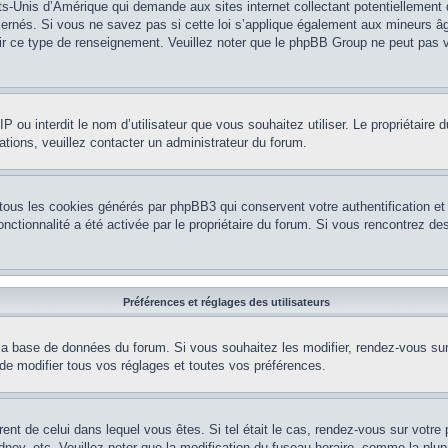
ts-Unis d’Amérique qui demande aux sites internet collectant potentiellement
rnés. Si vous ne savez pas si cette loi s’applique également aux mineurs âg
nir ce type de renseignement. Veuillez noter que le phpBB Group ne peut pas v
e IP ou interdit le nom d’utilisateur que vous souhaitez utiliser. Le propriétair
ations, veuillez contacter un administrateur du forum.
 tous les cookies générés par phpBB3 qui conservent votre authentification 
e fonctionnalité a été activée par le propriétaire du forum. Si vous rencontrez
Préférences et réglages des utilisateurs
la base de données du forum. Si vous souhaitez les modifier, rendez-vous sur v
 modifier tous vos réglages et toutes vos préférences.
érent de celui dans lequel vous êtes. Si tel était le cas, rendez-vous sur votre 
y, etc. Veuillez noter que la modification du fuseau horaire, comme la plupar