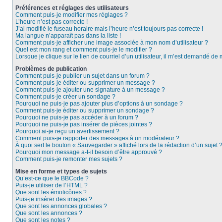
Préférences et réglages des utilisateurs
Comment puis-je modifier mes réglages ?
L’heure n’est pas correcte !
J’ai modifié le fuseau horaire mais l’heure n’est toujours pas correcte !
Ma langue n’apparaît pas dans la liste !
Comment puis-je afficher une image associée à mon nom d’utilisateur ?
Quel est mon rang et comment puis-je le modifier ?
Lorsque je clique sur le lien de courriel d’un utilisateur, il m’est demandé de
Problèmes de publication
Comment puis-je publier un sujet dans un forum ?
Comment puis-je éditer ou supprimer un message ?
Comment puis-je ajouter une signature à un message ?
Comment puis-je créer un sondage ?
Pourquoi ne puis-je pas ajouter plus d’options à un sondage ?
Comment puis-je éditer ou supprimer un sondage ?
Pourquoi ne puis-je pas accéder à un forum ?
Pourquoi ne puis-je pas insérer de pièces jointes ?
Pourquoi ai-je reçu un avertissement ?
Comment puis-je rapporter des messages à un modérateur ?
À quoi sert le bouton « Sauvegarder » affiché lors de la rédaction d’un sujet 
Pourquoi mon message a-t-il besoin d’être approuvé ?
Comment puis-je remonter mes sujets ?
Mise en forme et types de sujets
Qu’est-ce que le BBCode ?
Puis-je utiliser de l’HTML ?
Que sont les émoticônes ?
Puis-je insérer des images ?
Que sont les annonces globales ?
Que sont les annonces ?
Que sont les notes ?