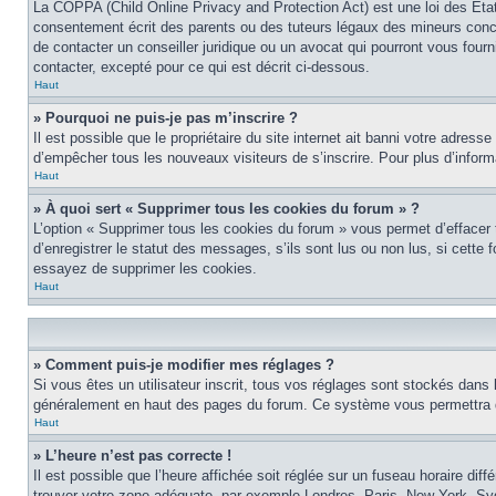
La COPPA (Child Online Privacy and Protection Act) est une loi des Éta
consentement écrit des parents ou des tuteurs légaux des mineurs conce
de contacter un conseiller juridique ou un avocat qui pourront vous four
contacter, excepté pour ce qui est décrit ci-dessous.
Haut
» Pourquoi ne puis-je pas m’inscrire ?
Il est possible que le propriétaire du site internet ait banni votre adress
d’empêcher tous les nouveaux visiteurs de s’inscrire. Pour plus d’inform
Haut
» À quoi sert « Supprimer tous les cookies du forum » ?
L’option « Supprimer tous les cookies du forum » vous permet d’effacer
d’enregistrer le statut des messages, s’ils sont lus ou non lus, si cett
essayez de supprimer les cookies.
Haut
» Comment puis-je modifier mes réglages ?
Si vous êtes un utilisateur inscrit, tous vos réglages sont stockés dans 
généralement en haut des pages du forum. Ce système vous permettra de
Haut
» L’heure n’est pas correcte !
Il est possible que l’heure affichée soit réglée sur un fuseau horaire diff
trouver votre zone adéquate, par exemple Londres, Paris, New York, Sydne