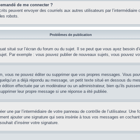
st demandé de me connecter ?
nscrits peuvent envoyer des courriels aux autres utilisateurs par l’intermédiair
es robots.
Problèmes de publication
uat situé sur l’écran du forum ou du sujet. Il se peut que vous ayez besoin d
 sujet. Par exemple : vous pouvez publier de nouveaux sujets, vous pouvez vo
m, vous ne pouvez éditer ou supprimer que vos propres messages. Vous pouve
i quelqu’un a déjà répondu au message, un petit texte situé en dessous du me
’une édition effectuée par un modérateur ou un administrateur, bien qu’ils puissen
 supprimer leur propre message si une réponse a été publiée.
er une par l’intermédiaire de votre panneau de contrôle de l’utilisateur. Une
lement ajouter une signature qui sera insérée à tous vos messages en cochant 
souhait d’insérer votre signature.