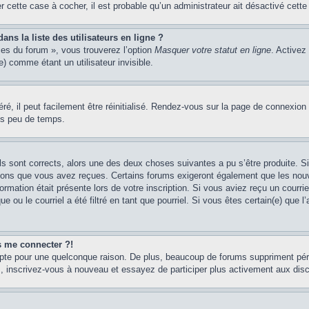
er cette case à cocher, il est probable qu’un administrateur ait désactivé cette 
s la liste des utilisateurs en ligne ?
ces du forum », vous trouverez l’option
Masquer votre statut en ligne
. Activez
 comme étant un utilisateur invisible.
é, il peut facilement être réinitialisé. Rendez-vous sur la page de connexion
ns peu de temps.
ils sont corrects, alors une des deux choses suivantes a pu s’être produite. 
tions que vous avez reçues. Certains forums exigeront également que les nouve
ormation était présente lors de votre inscription. Si vous aviez reçu un courri
ou le courriel a été filtré en tant que pourriel. Si vous êtes certain(e) que l
us me connecter ?!
mpte pour une quelconque raison. De plus, beaucoup de forums suppriment pério
cas, inscrivez-vous à nouveau et essayez de participer plus activement aux dis