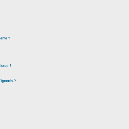
rente ?
 forum !
d’ignorés ?