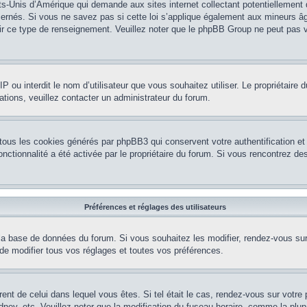
ts-Unis d’Amérique qui demande aux sites internet collectant potentiellement
rnés. Si vous ne savez pas si cette loi s’applique également aux mineurs âg
nir ce type de renseignement. Veuillez noter que le phpBB Group ne peut pas v
e IP ou interdit le nom d’utilisateur que vous souhaitez utiliser. Le propriétair
ations, veuillez contacter un administrateur du forum.
 tous les cookies générés par phpBB3 qui conservent votre authentification 
e fonctionnalité a été activée par le propriétaire du forum. Si vous rencontrez
Préférences et réglages des utilisateurs
la base de données du forum. Si vous souhaitez les modifier, rendez-vous sur v
 modifier tous vos réglages et toutes vos préférences.
érent de celui dans lequel vous êtes. Si tel était le cas, rendez-vous sur votre 
y, etc. Veuillez noter que la modification du fuseau horaire, comme la plupar