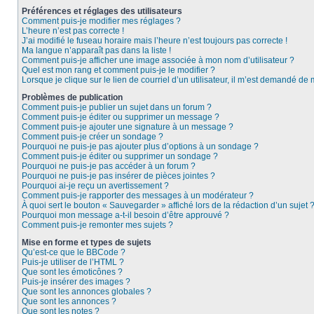
Préférences et réglages des utilisateurs
Comment puis-je modifier mes réglages ?
L’heure n’est pas correcte !
J’ai modifié le fuseau horaire mais l’heure n’est toujours pas correcte !
Ma langue n’apparaît pas dans la liste !
Comment puis-je afficher une image associée à mon nom d’utilisateur ?
Quel est mon rang et comment puis-je le modifier ?
Lorsque je clique sur le lien de courriel d’un utilisateur, il m’est demandé de
Problèmes de publication
Comment puis-je publier un sujet dans un forum ?
Comment puis-je éditer ou supprimer un message ?
Comment puis-je ajouter une signature à un message ?
Comment puis-je créer un sondage ?
Pourquoi ne puis-je pas ajouter plus d’options à un sondage ?
Comment puis-je éditer ou supprimer un sondage ?
Pourquoi ne puis-je pas accéder à un forum ?
Pourquoi ne puis-je pas insérer de pièces jointes ?
Pourquoi ai-je reçu un avertissement ?
Comment puis-je rapporter des messages à un modérateur ?
À quoi sert le bouton « Sauvegarder » affiché lors de la rédaction d’un sujet 
Pourquoi mon message a-t-il besoin d’être approuvé ?
Comment puis-je remonter mes sujets ?
Mise en forme et types de sujets
Qu’est-ce que le BBCode ?
Puis-je utiliser de l’HTML ?
Que sont les émoticônes ?
Puis-je insérer des images ?
Que sont les annonces globales ?
Que sont les annonces ?
Que sont les notes ?