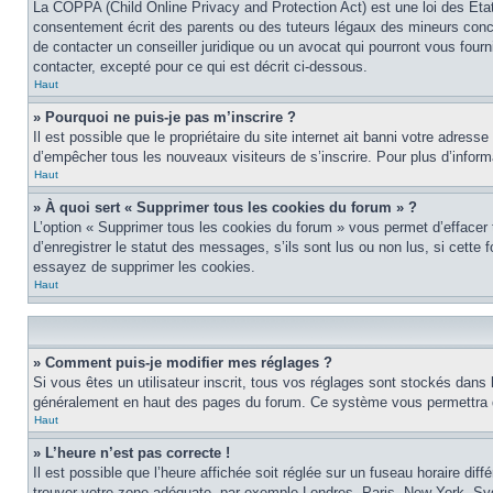
La COPPA (Child Online Privacy and Protection Act) est une loi des Éta
consentement écrit des parents ou des tuteurs légaux des mineurs conce
de contacter un conseiller juridique ou un avocat qui pourront vous four
contacter, excepté pour ce qui est décrit ci-dessous.
Haut
» Pourquoi ne puis-je pas m’inscrire ?
Il est possible que le propriétaire du site internet ait banni votre adress
d’empêcher tous les nouveaux visiteurs de s’inscrire. Pour plus d’inform
Haut
» À quoi sert « Supprimer tous les cookies du forum » ?
L’option « Supprimer tous les cookies du forum » vous permet d’effacer
d’enregistrer le statut des messages, s’ils sont lus ou non lus, si cett
essayez de supprimer les cookies.
Haut
» Comment puis-je modifier mes réglages ?
Si vous êtes un utilisateur inscrit, tous vos réglages sont stockés dans 
généralement en haut des pages du forum. Ce système vous permettra de
Haut
» L’heure n’est pas correcte !
Il est possible que l’heure affichée soit réglée sur un fuseau horaire diff
trouver votre zone adéquate, par exemple Londres, Paris, New York, Sydne