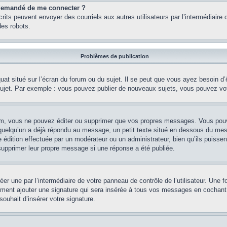
st demandé de me connecter ?
nscrits peuvent envoyer des courriels aux autres utilisateurs par l’intermédiair
es robots.
Problèmes de publication
uat situé sur l’écran du forum ou du sujet. Il se peut que vous ayez besoin d
 sujet. Par exemple : vous pouvez publier de nouveaux sujets, vous pouvez vo
m, vous ne pouvez éditer ou supprimer que vos propres messages. Vous pouve
i quelqu’un a déjà répondu au message, un petit texte situé en dessous du me
’une édition effectuée par un modérateur ou un administrateur, bien qu’ils puissen
 supprimer leur propre message si une réponse a été publiée.
er une par l’intermédiaire de votre panneau de contrôle de l’utilisateur. Une
lement ajouter une signature qui sera insérée à tous vos messages en cochant 
souhait d’insérer votre signature.