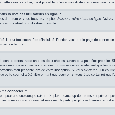
er cette case à cocher, il est probable qu’un administrateur ait désactivé cette 
s la liste des utilisateurs en ligne ?
ces du forum », vous trouverez l’option
Masquer votre statut en ligne
. Activez
 comme étant un utilisateur invisible.
é, il peut facilement être réinitialisé. Rendez-vous sur la page de connexion
ns peu de temps.
ils sont corrects, alors une des deux choses suivantes a pu s’être produite. 
tions que vous avez reçues. Certains forums exigeront également que les nouve
ormation était présente lors de votre inscription. Si vous aviez reçu un courri
ou le courriel a été filtré en tant que pourriel. Si vous êtes certain(e) que l
us me connecter ?!
mpte pour une quelconque raison. De plus, beaucoup de forums suppriment pério
cas, inscrivez-vous à nouveau et essayez de participer plus activement aux dis