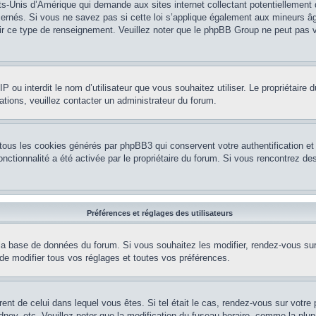
ts-Unis d’Amérique qui demande aux sites internet collectant potentiellement
rnés. Si vous ne savez pas si cette loi s’applique également aux mineurs âg
nir ce type de renseignement. Veuillez noter que le phpBB Group ne peut pas v
e IP ou interdit le nom d’utilisateur que vous souhaitez utiliser. Le propriétair
ations, veuillez contacter un administrateur du forum.
 tous les cookies générés par phpBB3 qui conservent votre authentification 
e fonctionnalité a été activée par le propriétaire du forum. Si vous rencontrez
Préférences et réglages des utilisateurs
la base de données du forum. Si vous souhaitez les modifier, rendez-vous sur v
 modifier tous vos réglages et toutes vos préférences.
érent de celui dans lequel vous êtes. Si tel était le cas, rendez-vous sur votre 
y, etc. Veuillez noter que la modification du fuseau horaire, comme la plupar