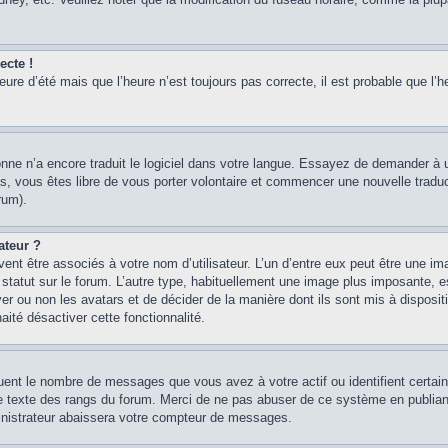
ecte !
heure d’été mais que l’heure n’est toujours pas correcte, il est probable que l’h
sonne n’a encore traduit le logiciel dans votre langue. Essayez de demander à un
, vous êtes libre de vous porter volontaire et commencer une nouvelle traducti
rum).
ateur ?
ent être associés à votre nom d’utilisateur. L’un d’entre eux peut être une im
 statut sur le forum. L’autre type, habituellement une image plus imposante, 
iver ou non les avatars et de décider de la manière dont ils sont mis à disposi
aité désactiver cette fonctionnalité.
quent le nombre de messages que vous avez à votre actif ou identifient certai
 le texte des rangs du forum. Merci de ne pas abuser de ce système en publian
inistrateur abaissera votre compteur de messages.