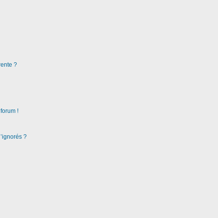
rente ?
 forum !
d’ignorés ?