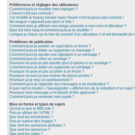
Préférences et réglages des utilisateurs
Comment puis-je modifier mes réglages ?
L’heure n’est pas correcte !
J’ai modifié le fuseau horaire mais l’heure n’est toujours pas correcte !
Ma langue n’apparaît pas dans la liste !
Comment puis-je afficher une image associée à mon nom d’utilisateur ?
Quel est mon rang et comment puis-je le modifier ?
Lorsque je clique sur le lien de courriel d’un utilisateur, il m’est demandé de
Problèmes de publication
Comment puis-je publier un sujet dans un forum ?
Comment puis-je éditer ou supprimer un message ?
Comment puis-je ajouter une signature à un message ?
Comment puis-je créer un sondage ?
Pourquoi ne puis-je pas ajouter plus d’options à un sondage ?
Comment puis-je éditer ou supprimer un sondage ?
Pourquoi ne puis-je pas accéder à un forum ?
Pourquoi ne puis-je pas insérer de pièces jointes ?
Pourquoi ai-je reçu un avertissement ?
Comment puis-je rapporter des messages à un modérateur ?
À quoi sert le bouton « Sauvegarder » affiché lors de la rédaction d’un sujet 
Pourquoi mon message a-t-il besoin d’être approuvé ?
Comment puis-je remonter mes sujets ?
Mise en forme et types de sujets
Qu’est-ce que le BBCode ?
Puis-je utiliser de l’HTML ?
Que sont les émoticônes ?
Puis-je insérer des images ?
Que sont les annonces globales ?
Que sont les annonces ?
Que sont les notes ?