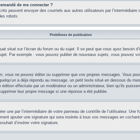
st demandé de me connecter ?
nscrits peuvent envoyer des courriels aux autres utilisateurs par l’intermédiair
es robots.
Problèmes de publication
uat situé sur l’écran du forum ou du sujet. Il se peut que vous ayez besoin d
 sujet. Par exemple : vous pouvez publier de nouveaux sujets, vous pouvez vo
m, vous ne pouvez éditer ou supprimer que vos propres messages. Vous pouve
i quelqu’un a déjà répondu au message, un petit texte situé en dessous du me
’une édition effectuée par un modérateur ou un administrateur, bien qu’ils puissen
 supprimer leur propre message si une réponse a été publiée.
er une par l’intermédiaire de votre panneau de contrôle de l’utilisateur. Une
lement ajouter une signature qui sera insérée à tous vos messages en cochant 
souhait d’insérer votre signature.