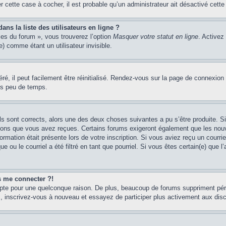
er cette case à cocher, il est probable qu’un administrateur ait désactivé cette 
s la liste des utilisateurs en ligne ?
ces du forum », vous trouverez l’option
Masquer votre statut en ligne
. Activez
 comme étant un utilisateur invisible.
é, il peut facilement être réinitialisé. Rendez-vous sur la page de connexion
ns peu de temps.
ils sont corrects, alors une des deux choses suivantes a pu s’être produite. 
tions que vous avez reçues. Certains forums exigeront également que les nouve
ormation était présente lors de votre inscription. Si vous aviez reçu un courri
ou le courriel a été filtré en tant que pourriel. Si vous êtes certain(e) que l
us me connecter ?!
mpte pour une quelconque raison. De plus, beaucoup de forums suppriment pério
cas, inscrivez-vous à nouveau et essayez de participer plus activement aux dis