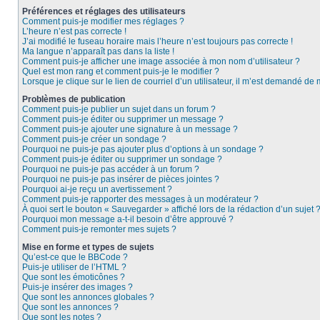
Préférences et réglages des utilisateurs
Comment puis-je modifier mes réglages ?
L’heure n’est pas correcte !
J’ai modifié le fuseau horaire mais l’heure n’est toujours pas correcte !
Ma langue n’apparaît pas dans la liste !
Comment puis-je afficher une image associée à mon nom d’utilisateur ?
Quel est mon rang et comment puis-je le modifier ?
Lorsque je clique sur le lien de courriel d’un utilisateur, il m’est demandé de
Problèmes de publication
Comment puis-je publier un sujet dans un forum ?
Comment puis-je éditer ou supprimer un message ?
Comment puis-je ajouter une signature à un message ?
Comment puis-je créer un sondage ?
Pourquoi ne puis-je pas ajouter plus d’options à un sondage ?
Comment puis-je éditer ou supprimer un sondage ?
Pourquoi ne puis-je pas accéder à un forum ?
Pourquoi ne puis-je pas insérer de pièces jointes ?
Pourquoi ai-je reçu un avertissement ?
Comment puis-je rapporter des messages à un modérateur ?
À quoi sert le bouton « Sauvegarder » affiché lors de la rédaction d’un sujet 
Pourquoi mon message a-t-il besoin d’être approuvé ?
Comment puis-je remonter mes sujets ?
Mise en forme et types de sujets
Qu’est-ce que le BBCode ?
Puis-je utiliser de l’HTML ?
Que sont les émoticônes ?
Puis-je insérer des images ?
Que sont les annonces globales ?
Que sont les annonces ?
Que sont les notes ?