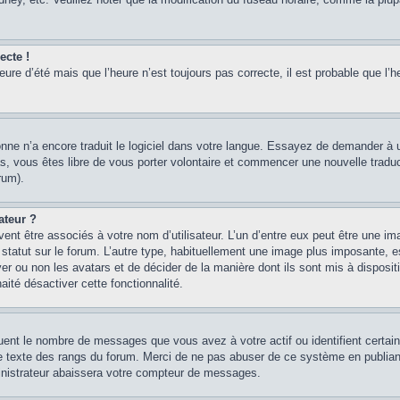
ecte !
heure d’été mais que l’heure n’est toujours pas correcte, il est probable que l’h
sonne n’a encore traduit le logiciel dans votre langue. Essayez de demander à un
, vous êtes libre de vous porter volontaire et commencer une nouvelle traducti
rum).
ateur ?
ent être associés à votre nom d’utilisateur. L’un d’entre eux peut être une im
 statut sur le forum. L’autre type, habituellement une image plus imposante, 
iver ou non les avatars et de décider de la manière dont ils sont mis à disposi
aité désactiver cette fonctionnalité.
quent le nombre de messages que vous avez à votre actif ou identifient certai
 le texte des rangs du forum. Merci de ne pas abuser de ce système en publian
inistrateur abaissera votre compteur de messages.