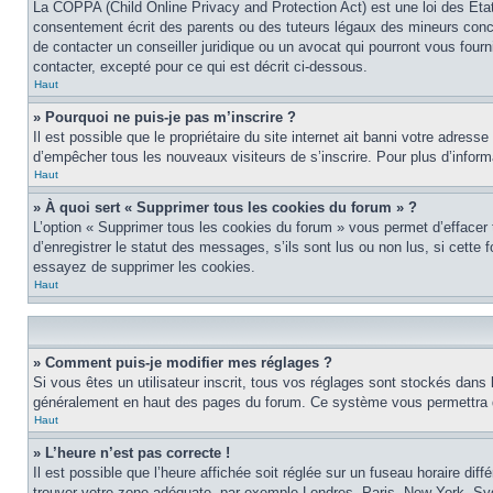
La COPPA (Child Online Privacy and Protection Act) est une loi des Éta
consentement écrit des parents ou des tuteurs légaux des mineurs conce
de contacter un conseiller juridique ou un avocat qui pourront vous four
contacter, excepté pour ce qui est décrit ci-dessous.
Haut
» Pourquoi ne puis-je pas m’inscrire ?
Il est possible que le propriétaire du site internet ait banni votre adress
d’empêcher tous les nouveaux visiteurs de s’inscrire. Pour plus d’inform
Haut
» À quoi sert « Supprimer tous les cookies du forum » ?
L’option « Supprimer tous les cookies du forum » vous permet d’effacer
d’enregistrer le statut des messages, s’ils sont lus ou non lus, si cett
essayez de supprimer les cookies.
Haut
» Comment puis-je modifier mes réglages ?
Si vous êtes un utilisateur inscrit, tous vos réglages sont stockés dans 
généralement en haut des pages du forum. Ce système vous permettra de
Haut
» L’heure n’est pas correcte !
Il est possible que l’heure affichée soit réglée sur un fuseau horaire diff
trouver votre zone adéquate, par exemple Londres, Paris, New York, Sydne