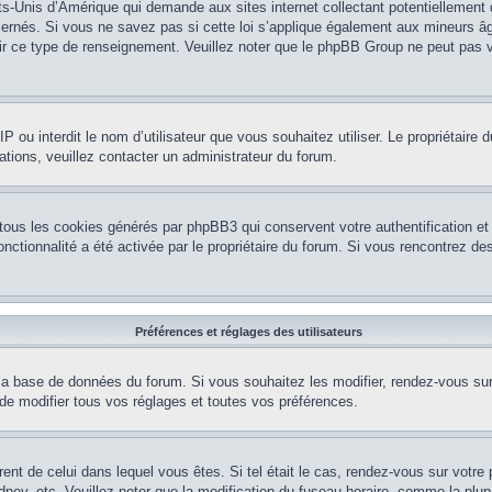
ts-Unis d’Amérique qui demande aux sites internet collectant potentiellement
rnés. Si vous ne savez pas si cette loi s’applique également aux mineurs âg
nir ce type de renseignement. Veuillez noter que le phpBB Group ne peut pas v
e IP ou interdit le nom d’utilisateur que vous souhaitez utiliser. Le propriétair
ations, veuillez contacter un administrateur du forum.
 tous les cookies générés par phpBB3 qui conservent votre authentification 
e fonctionnalité a été activée par le propriétaire du forum. Si vous rencontrez
Préférences et réglages des utilisateurs
la base de données du forum. Si vous souhaitez les modifier, rendez-vous sur v
 modifier tous vos réglages et toutes vos préférences.
érent de celui dans lequel vous êtes. Si tel était le cas, rendez-vous sur votre 
y, etc. Veuillez noter que la modification du fuseau horaire, comme la plupar