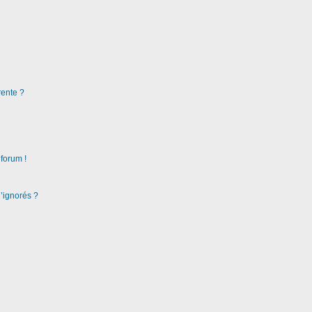
rente ?
 forum !
d’ignorés ?