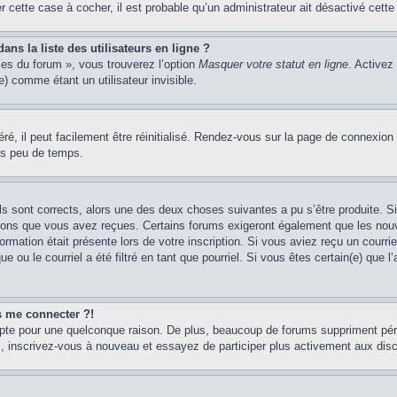
er cette case à cocher, il est probable qu’un administrateur ait désactivé cette 
s la liste des utilisateurs en ligne ?
ces du forum », vous trouverez l’option
Masquer votre statut en ligne
. Activez
 comme étant un utilisateur invisible.
é, il peut facilement être réinitialisé. Rendez-vous sur la page de connexion
ns peu de temps.
ils sont corrects, alors une des deux choses suivantes a pu s’être produite. 
tions que vous avez reçues. Certains forums exigeront également que les nouve
ormation était présente lors de votre inscription. Si vous aviez reçu un courri
ou le courriel a été filtré en tant que pourriel. Si vous êtes certain(e) que l
us me connecter ?!
mpte pour une quelconque raison. De plus, beaucoup de forums suppriment pério
cas, inscrivez-vous à nouveau et essayez de participer plus activement aux dis