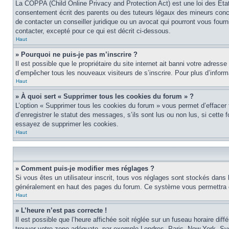
La COPPA (Child Online Privacy and Protection Act) est une loi des Éta
consentement écrit des parents ou des tuteurs légaux des mineurs conce
de contacter un conseiller juridique ou un avocat qui pourront vous four
contacter, excepté pour ce qui est décrit ci-dessous.
Haut
» Pourquoi ne puis-je pas m’inscrire ?
Il est possible que le propriétaire du site internet ait banni votre adress
d’empêcher tous les nouveaux visiteurs de s’inscrire. Pour plus d’inform
Haut
» À quoi sert « Supprimer tous les cookies du forum » ?
L’option « Supprimer tous les cookies du forum » vous permet d’effacer
d’enregistrer le statut des messages, s’ils sont lus ou non lus, si cett
essayez de supprimer les cookies.
Haut
» Comment puis-je modifier mes réglages ?
Si vous êtes un utilisateur inscrit, tous vos réglages sont stockés dans 
généralement en haut des pages du forum. Ce système vous permettra de
Haut
» L’heure n’est pas correcte !
Il est possible que l’heure affichée soit réglée sur un fuseau horaire diff
trouver votre zone adéquate, par exemple Londres, Paris, New York, Sydne