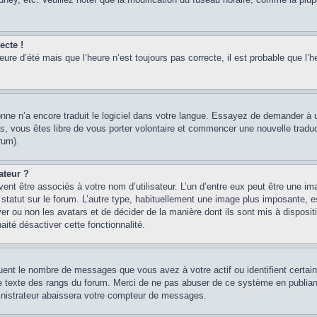
ecte !
heure d’été mais que l’heure n’est toujours pas correcte, il est probable que l’h
sonne n’a encore traduit le logiciel dans votre langue. Essayez de demander à un
, vous êtes libre de vous porter volontaire et commencer une nouvelle traducti
rum).
ateur ?
ent être associés à votre nom d’utilisateur. L’un d’entre eux peut être une im
 statut sur le forum. L’autre type, habituellement une image plus imposante, 
iver ou non les avatars et de décider de la manière dont ils sont mis à disposi
aité désactiver cette fonctionnalité.
quent le nombre de messages que vous avez à votre actif ou identifient certai
 le texte des rangs du forum. Merci de ne pas abuser de ce système en publian
inistrateur abaissera votre compteur de messages.