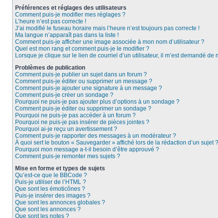
Préférences et réglages des utilisateurs
Comment puis-je modifier mes réglages ?
L’heure n’est pas correcte !
J’ai modifié le fuseau horaire mais l’heure n’est toujours pas correcte !
Ma langue n’apparaît pas dans la liste !
Comment puis-je afficher une image associée à mon nom d’utilisateur ?
Quel est mon rang et comment puis-je le modifier ?
Lorsque je clique sur le lien de courriel d’un utilisateur, il m’est demandé de
Problèmes de publication
Comment puis-je publier un sujet dans un forum ?
Comment puis-je éditer ou supprimer un message ?
Comment puis-je ajouter une signature à un message ?
Comment puis-je créer un sondage ?
Pourquoi ne puis-je pas ajouter plus d’options à un sondage ?
Comment puis-je éditer ou supprimer un sondage ?
Pourquoi ne puis-je pas accéder à un forum ?
Pourquoi ne puis-je pas insérer de pièces jointes ?
Pourquoi ai-je reçu un avertissement ?
Comment puis-je rapporter des messages à un modérateur ?
À quoi sert le bouton « Sauvegarder » affiché lors de la rédaction d’un sujet 
Pourquoi mon message a-t-il besoin d’être approuvé ?
Comment puis-je remonter mes sujets ?
Mise en forme et types de sujets
Qu’est-ce que le BBCode ?
Puis-je utiliser de l’HTML ?
Que sont les émoticônes ?
Puis-je insérer des images ?
Que sont les annonces globales ?
Que sont les annonces ?
Que sont les notes ?