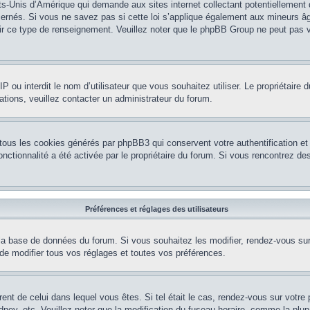
ts-Unis d’Amérique qui demande aux sites internet collectant potentiellement
rnés. Si vous ne savez pas si cette loi s’applique également aux mineurs âg
nir ce type de renseignement. Veuillez noter que le phpBB Group ne peut pas v
e IP ou interdit le nom d’utilisateur que vous souhaitez utiliser. Le propriétair
ations, veuillez contacter un administrateur du forum.
 tous les cookies générés par phpBB3 qui conservent votre authentification 
e fonctionnalité a été activée par le propriétaire du forum. Si vous rencontrez
Préférences et réglages des utilisateurs
la base de données du forum. Si vous souhaitez les modifier, rendez-vous sur v
 modifier tous vos réglages et toutes vos préférences.
érent de celui dans lequel vous êtes. Si tel était le cas, rendez-vous sur votre 
y, etc. Veuillez noter que la modification du fuseau horaire, comme la plupar