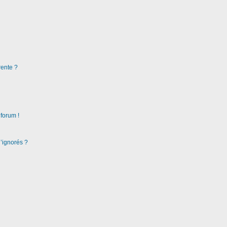
rente ?
 forum !
d’ignorés ?