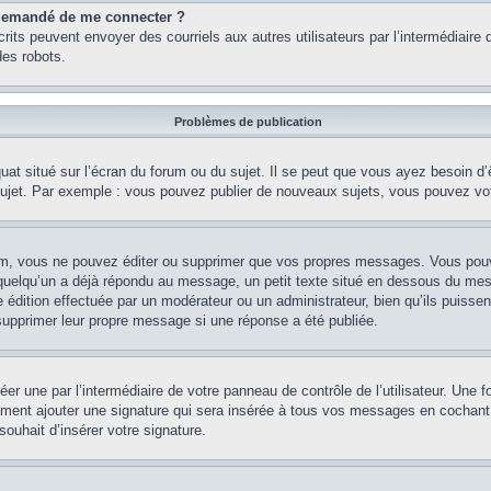
st demandé de me connecter ?
nscrits peuvent envoyer des courriels aux autres utilisateurs par l’intermédiair
es robots.
Problèmes de publication
uat situé sur l’écran du forum ou du sujet. Il se peut que vous ayez besoin d
 sujet. Par exemple : vous pouvez publier de nouveaux sujets, vous pouvez vo
m, vous ne pouvez éditer ou supprimer que vos propres messages. Vous pouve
i quelqu’un a déjà répondu au message, un petit texte situé en dessous du me
’une édition effectuée par un modérateur ou un administrateur, bien qu’ils puissen
 supprimer leur propre message si une réponse a été publiée.
er une par l’intermédiaire de votre panneau de contrôle de l’utilisateur. Une
lement ajouter une signature qui sera insérée à tous vos messages en cochant 
souhait d’insérer votre signature.